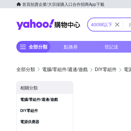
首頁
拍賣
企業/大宗採購入口
合作招商
App下載
Yahoo購物中心
400W以下
全部分類
點換券
登記送
電腦/零組件/週邊/遊戲
DIY零組件
電
相關分類
電腦/零組件/週邊/遊戲
DIY零組件
電源供應器