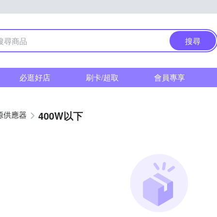
搜尋
必逛好店
刷卡/超取
會員專享
400W以下
源供應器