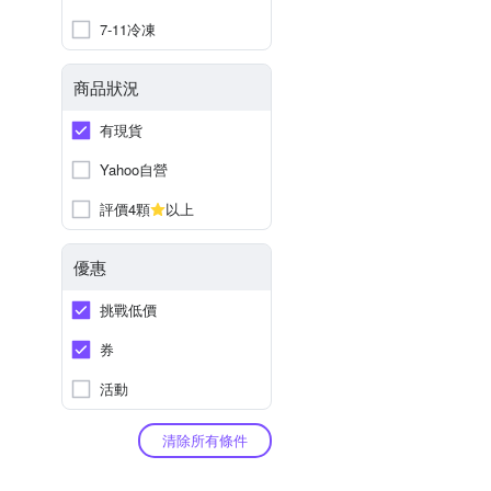
7-11冷凍
商品狀況
有現貨
Yahoo自營
評價4顆
以上
優惠
挑戰低價
券
活動
清除所有條件