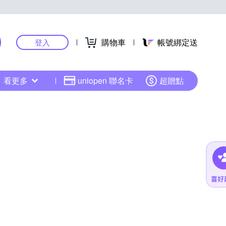
購物車
帳號綁定送
登入
看更多
uniopen 聯名卡
超贈點