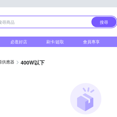
搜尋
必逛好店
刷卡/超取
會員專享
400W以下
源供應器