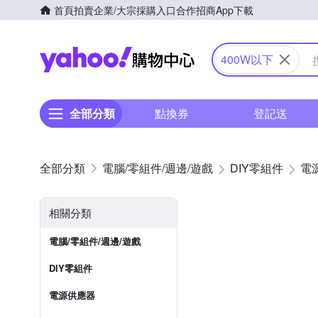
首頁
拍賣
企業/大宗採購入口
合作招商
App下載
Yahoo購物中心
400W以下
全部分類
點換券
登記送
電腦/零組件/週邊/遊戲
DIY零組件
電
相關分類
電腦/零組件/週邊/遊戲
DIY零組件
電源供應器