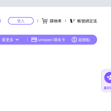
購物車
帳號綁定送
登入
看更多
uniopen 聯名卡
超贈點