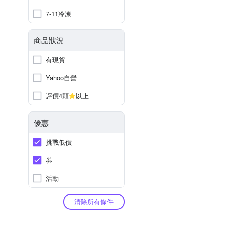
7-11冷凍
商品狀況
有現貨
Yahoo自營
評價4顆
以上
優惠
挑戰低價
券
活動
清除所有條件