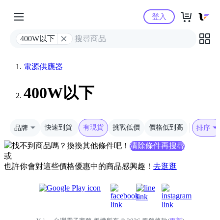
Yahoo購物中心
登入
400W以下
電源供應器
400W以下
品牌
快速到貨
有現貨
挑戰低價
價格低到高
排序
找不到商品嗎？換換其他條件吧！
清除條件再搜尋
或
也許你會對這些價格優惠中的商品感興趣！
去逛逛