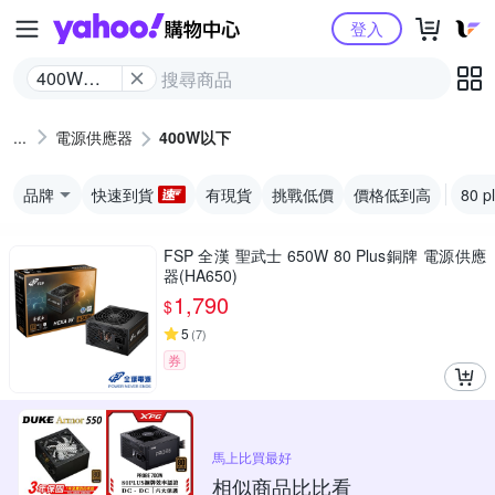
Yahoo購物中心
登入
400W以
下
電源供應器
400W以下
品牌
快速到貨
有現貨
挑戰低價
價格低到高
80 
FSP 全漢 聖武士 650W 80 Plus銅牌 電源供應
器(HA650)
1,790
$
5
(
7
)
券
馬上比買最好
相似商品比比看