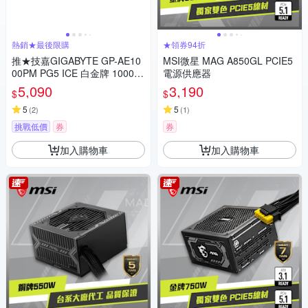
熱銷★最後限購
★領券94折
推★技嘉GIGABYTE GP-AE10
MSI微星 MAG A850GL PCIE5
00PM PG5 ICE 白金牌 1000W
電源供應器
電源供應器【白】
5,090
3,190
$
$
5
5
(
2
)
(
1
)
挑戰低價
券
券
加入購物車
加入購物車