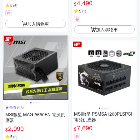
4,490
$
5
(
6
)
5
(
1
)
券
券
加入購物車
加入購物車
★領券94折
MSI微星 PSMSA1200PLSPCI
MSI微星 MAG A650BN 電源供
電源供應器
應器
7,690
2,090
$
$
券
5
(
2
)