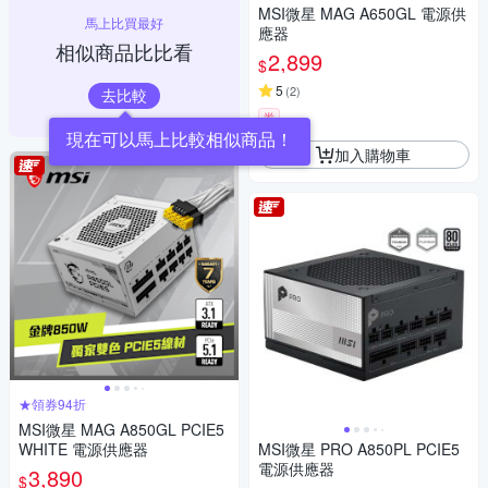
MSI微星 MAG A650GL 電源供
馬上比買最好
應器
相似商品比比看
2,899
$
5
(
2
)
去比較
券
現在可以馬上比較相似商品！
加入購物車
★領券94折
MSI微星 MAG A850GL PCIE5
WHITE 電源供應器
MSI微星 PRO A850PL PCIE5
電源供應器
3,890
$