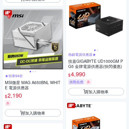
熱銷電源供應器★
技嘉GIGABYTE UD1000GM P
G5 金牌電源供應器(快閃優惠)
4,990
$
★領券94折
挑戰低價
券
MSI微星 MAG A650BNL WHIT
E 電源供應器
加入購物車
2,190
$
券
加入購物車