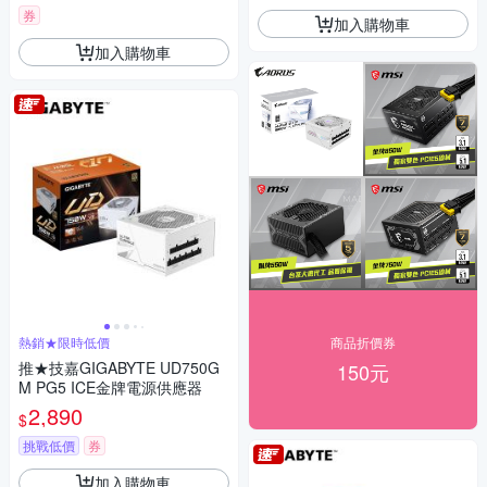
券
加入購物車
加入購物車
熱銷★限時低價
商品折價券
推★技嘉GIGABYTE UD750G
150元
M PG5 ICE金牌電源供應器
2,890
$
挑戰低價
券
加入購物車