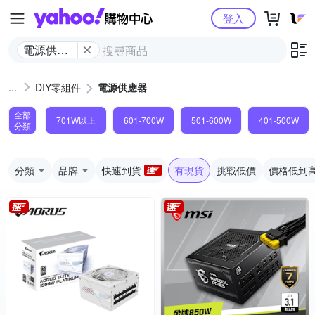
Yahoo購物中心
登入
電源供應
器
DIY零組件
電源供應器
全部
701W以上
601-700W
501-600W
401-500W
分類
分類
品牌
快速到貨
有現貨
挑戰低價
價格低到