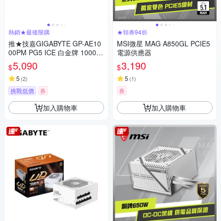
熱銷★最後限購
★領券94折
推★技嘉GIGABYTE GP-AE10
MSI微星 MAG A850GL PCIE5
00PM PG5 ICE 白金牌 1000W
電源供應器
電源供應器【白】
5,090
3,190
$
$
5
5
(
2
)
(
1
)
挑戰低價
券
券
加入購物車
加入購物車