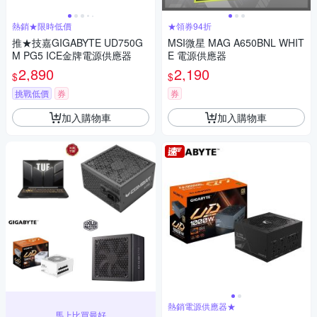
熱銷★限時低價
★領券94折
推★技嘉GIGABYTE UD750G
MSI微星 MAG A650BNL WHIT
M PG5 ICE金牌電源供應器
E 電源供應器
2,890
2,190
$
$
挑戰低價
券
券
加入購物車
加入購物車
熱銷電源供應器★
馬上比買最好