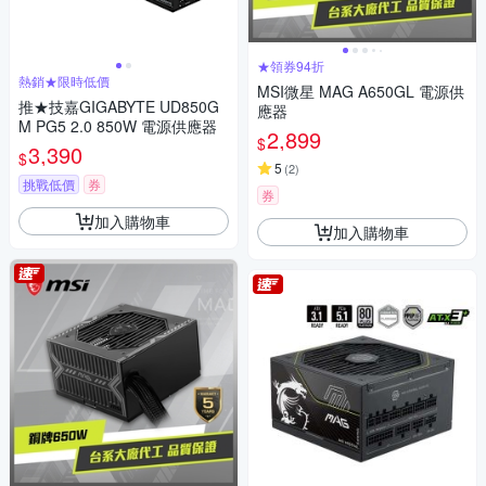
★領券94折
熱銷★限時低價
MSI微星 MAG A650GL 電源供
推★技嘉GIGABYTE UD850G
應器
M PG5 2.0 850W 電源供應器
2,899
$
3,390
$
5
(
2
)
挑戰低價
券
券
加入購物車
加入購物車