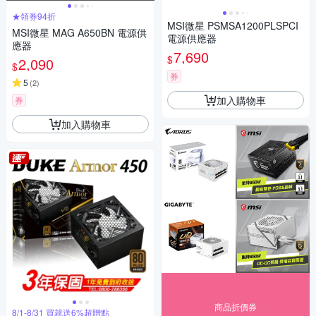
★領券94折
MSI微星 PSMSA1200PLSPCI
MSI微星 MAG A650BN 電源供
電源供應器
應器
7,690
$
2,090
$
券
5
(
2
)
加入購物車
券
加入購物車
商品折價券
8/1-8/31 買就送6%超贈點