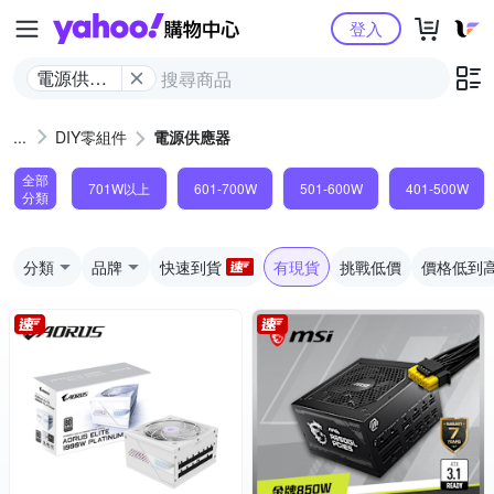
Yahoo購物中心
登入
電源供應
器
DIY零組件
電源供應器
全部
701W以上
601-700W
501-600W
401-500W
分類
分類
品牌
快速到貨
有現貨
挑戰低價
價格低到