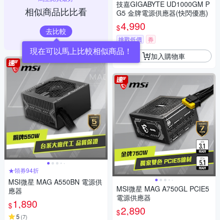
技嘉GIGABYTE UD1000GM P
相似商品比比看
G5 金牌電源供應器(快閃優惠)
4,990
$
去比較
挑戰低價
券
現在可以馬上比較相似商品！
加入購物車
★領券94折
MSI微星 MAG A550BN 電源供
MSI微星 MAG A750GL PCIE5
應器
電源供應器
1,890
$
2,890
$
5
(
7
)