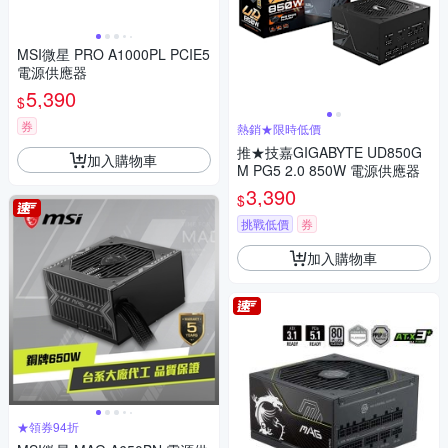
MSI微星 PRO A1000PL PCIE5
電源供應器
5,390
$
券
熱銷★限時低價
推★技嘉GIGABYTE UD850G
加入購物車
M PG5 2.0 850W 電源供應器
3,390
$
挑戰低價
券
加入購物車
★領券94折