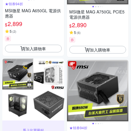
★領券94折
MSI微星 MAG A650GL 電源供
MSI微星 MAG A750GL PCIE5
應器
電源供應器
2,899
2,890
$
$
5
(
2
)
5
(
6
)
券
券
加入購物車
加入購物車
★領券94折
馬上比買最好