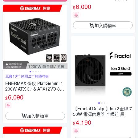
2V-2x6 白色 電源供應器
6,090
$
券
加入購物車
原廠10年保固,2年故障換新
ENERMAX 保銳 PlatiGemini 1
200W ATX 3.1& ATX12VO 80P
LUS 白金牌 12V-2x6 電源供應
6,090
$
器
券
【Fractal Design】lon 3金牌 7
50W 電源供應器 全模組 黑
加入購物車
4,190
$
券