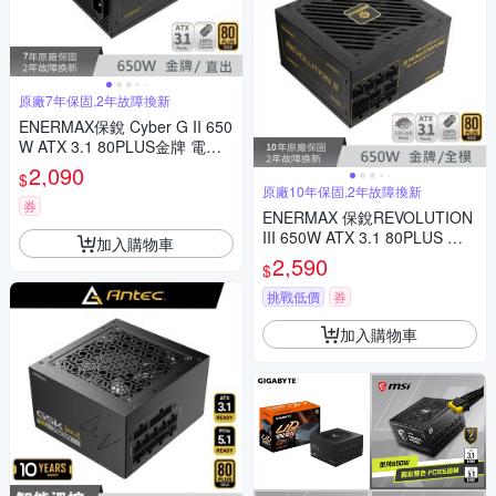
原廠7年保固,2年故障換新
ENERMAX保銳 Cyber G II 650
W ATX 3.1 80PLUS金牌 電源
供應器
2,090
$
原廠10年保固,2年故障換新
券
ENERMAX 保銳REVOLUTION
III 650W ATX 3.1 80PLUS 金
加入購物車
牌 電源供應器
2,590
$
挑戰低價
券
加入購物車