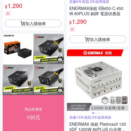
原廠5年保固,2年故障換新
1,290
$
ENERMAX保銳 EB450-C 450
W 80PLUS 銅牌 電源供應器
券
1,290
$
加入購物車
券
加入購物車
商品折價券
100元
原廠13年保固,2年故障換新
ENERMAX 保銳 PlatimaxII 120
0DF 1200W 80PLUS 白金牌 1