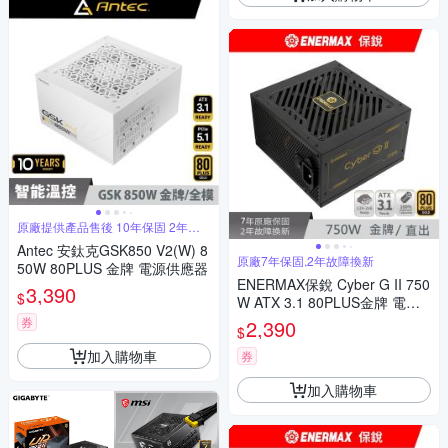
原廠提供產品售後 10年保固 2年快
換
Antec 安鈦克GSK850 V2(W) 8
原廠7年保固,2年故障換新
50W 80PLUS 金牌 電源供應器
ENERMAX保銳 Cyber G II 750
3,390
$
W ATX 3.1 80PLUS金牌 電源
供應器
券
2,390
$
加入購物車
券
加入購物車