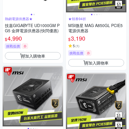
熱銷電源供應器★
★領券94折
技嘉GIGABYTE UD1000GM P
MSI微星 MAG A850GL PCIE5
G5 金牌電源供應器(快閃優惠)
電源供應器
4,990
3,190
$
$
5
挑戰低價
券
(
1
)
挑戰低價
券
加入購物車
加入購物車