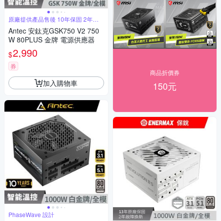
原廠提供產品售後 10年保固 2年快
換
Antec 安鈦克GSK750 V2 750
W 80PLUS 金牌 電源供應器
2,990
$
券
商品折價券
加入購物車
150元
PhaseWave 設計