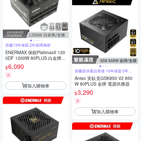
原廠13年保固,2年故障換新
ENERMAX 保銳PlatimaxII 120
0DF 1200W 80PLUS 白金牌 1
2V-2x6 電源供應器
6,090
$
原廠提供產品售後 10年保固 2年快
換
券
Antec 安鈦克GSK850 V2 850
W 80PLUS 金牌 電源供應器
加入購物車
3,290
$
券
加入購物車