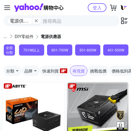
Yahoo購物中心
登入
電源供應
器
DIY零組件
電源供應器
全部
701W以上
601-700W
501-600W
401-500W
分類
分類
品牌
快速到貨
有現貨
挑戰低價
價格低到