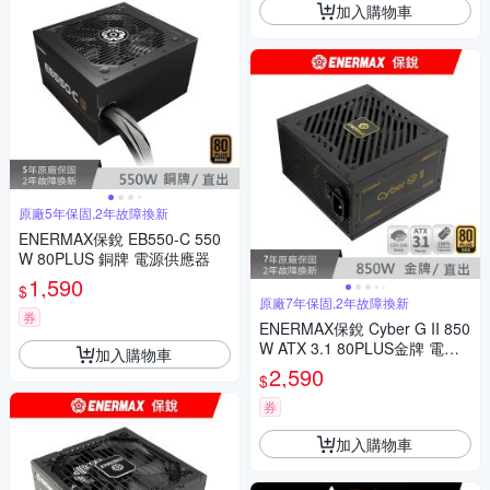
加入購物車
原廠5年保固,2年故障換新
ENERMAX保銳 EB550-C 550
W 80PLUS 銅牌 電源供應器
1,590
$
原廠7年保固,2年故障換新
券
ENERMAX保銳 Cyber G II 850
W ATX 3.1 80PLUS金牌 電源
加入購物車
供應器
2,590
$
券
加入購物車