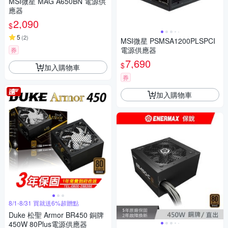
MSI微星 MAG A650BN 電源供
應器
2,090
$
5
(
2
)
MSI微星 PSMSA1200PLSPCI
電源供應器
券
7,690
$
加入購物車
券
加入購物車
8/1-8/31 買就送6%超贈點
Duke 松聖 Armor BR450 銅牌
450W 80Plus電源供應器