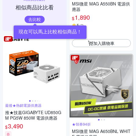
MSI微星 MAG A550BN 電源供
相似商品比比看
應器
1,890
$
去比較
5
(
7
)
現在可以馬上比較相似商品！
券
加入購物車
最後★熱銷電源供應器
推★技嘉GIGABYTE UD850G
M PG5W 850W 電源供應器
3,490
★領券94折
$
MSI微星 MAG A650BNL WHIT
券