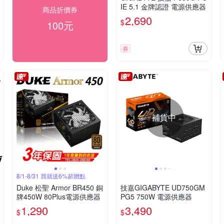
IE 5.1 金牌認證 電源供應器
商品折價券
2,690
$
100元
券
補貨中
8/1-8/31 買就送6%超贈點
Duke 松聖 Armor BR450 銅
技嘉GIGABYTE UD750GM
牌450W 80Plus電源供應器
PG5 750W 電源供應器
1,290
3,490
$
$