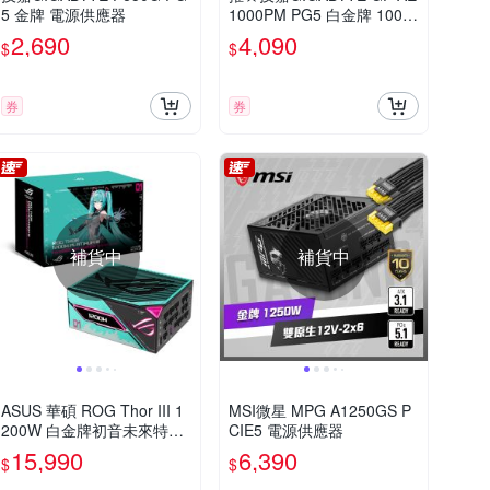
5 金牌 電源供應器
1000PM PG5 白金牌 1000
W 電源供應器【黑】
2,690
4,090
$
$
券
券
補貨中
補貨中
ASUS 華碩 ROG Thor III 1
MSI微星 MPG A1250GS P
200W 白金牌初音未來特別
CIE5 電源供應器
版電源供應器
15,990
6,390
$
$