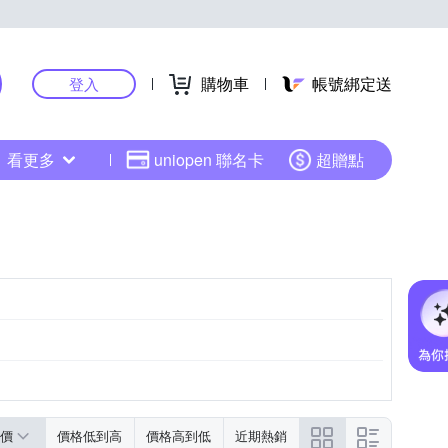
購物車
帳號綁定送
登入
看更多
uniopen 聯名卡
超贈點
價
價格低到高
價格高到低
近期熱銷