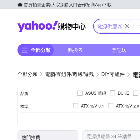
首頁
拍賣
企業/大宗採購入口
合作招商
App下載
Yahoo購物中心
電源供應器
全部分類
點換券
登記送
電
電腦/零組件/週邊/遊戲
DIY零組件
ASUS 華碩
DUKE
品牌
ATX 12V 3.1
ATX 12V 2.0
標準
品牌名稱
金牌
120mm風扇
模組化電源
無
其他型號
白金
否
135mm風扇
銅牌
701W~1000W
601W~700
80 plus認證
風扇
瓦數(W)
模組化電源
HDCP支援
晶片
電源供應器 34 筆結果
熱門推薦