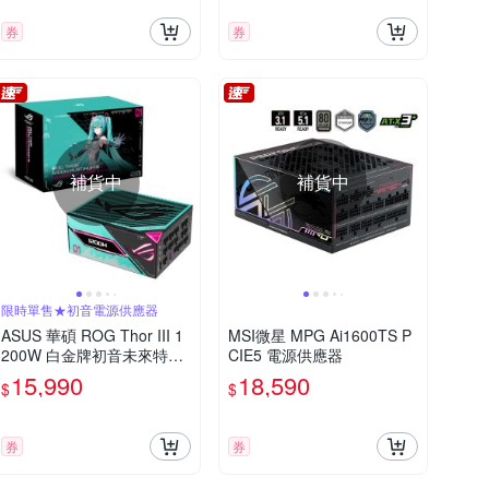
券
券
補貨中
補貨中
限時單售★初音電源供應器
ASUS 華碩 ROG Thor III 1
MSI微星 MPG Ai1600TS P
200W 白金牌初音未來特別
CIE5 電源供應器
版電源供應器
15,990
18,590
$
$
券
券