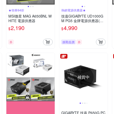
★領券94折
熱銷電源供應器★
MSI微星 MAG A650BNL W
技嘉GIGABYTE UD1000G
HITE 電源供應器
M PG5 金牌電源供應器(快
閃優惠)
2,190
4,990
$
$
券
挑戰低價
券
補貨中
GIGABYTE 技嘉 P650G PC