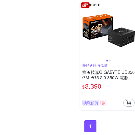
熱銷★限時低價
推★技嘉GIGABYTE UD850
GM PG5 2.0 850W 電源供
應器
3,390
$
挑戰低價
券
1