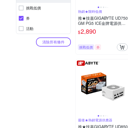
挑戰低價
熱銷★限時低價
推★技嘉GIGABYTE UD750
券
GM PG5 ICE金牌電源供應
器
活動
2,890
$
清除所有條件
挑戰低價
券
最後★熱銷電源供應器
推★技嘉GIGABYTE UD850