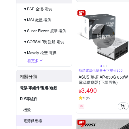
▼FSP 全漢-電供
▼MSI 微星-電供
▼Super Flower 振華-電供
補貨中
▼CORSAIR海盜船-電供
▼Mavoly 松聖-電供
看更多
▼Antec 安鈦克-電供
熱銷電源供應器★下單折300
▼GIGABYTE 技嘉-電供
相關分類
ASUS 華碩 AP-850G 850W
電源供應器(下單再折)
電腦/零組件/週邊/遊戲
3,490
$
5
(
2
)
DIY零組件
券
機殼
電源供應器