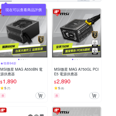
★領券94折
MSI微星 MAG A550BN 電
MSI微星 MAG A750GL PCI
源供應器
E5 電源供應器
1,890
2,890
$
$
5
5
(
7
)
(
6
)
券
券