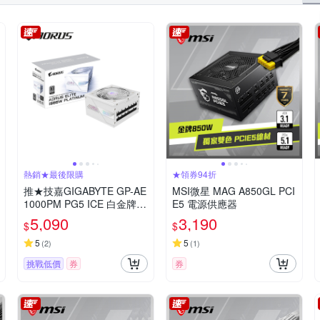
熱銷★最後限購
★領券94折
推★技嘉GIGABYTE GP-AE
MSI微星 MAG A850GL PCI
1000PM PG5 ICE 白金牌 1
E5 電源供應器
000W 電源供應器【白】
5,090
3,190
$
$
5
5
(
2
)
(
1
)
挑戰低價
券
券