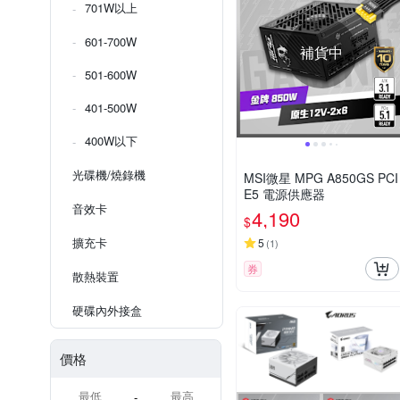
701W以上
601-700W
補貨中
501-600W
401-500W
400W以下
光碟機/燒錄機
MSI微星 MPG A850GS PCI
E5 電源供應器
音效卡
4,190
$
擴充卡
5
(
1
)
券
散熱裝置
硬碟內外接盒
價格
-