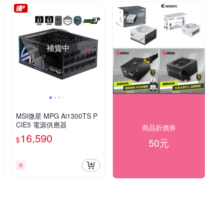
補貨中
MSI微星 MPG Ai1300TS P
CIE5 電源供應器
商品折價券
16,590
$
50元
券