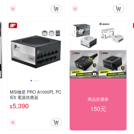
券
券
MSI微星 PRO A1000PL PC
IE5 電源供應器
商品折價券
5,390
$
150元
券