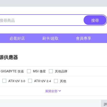
搜尋
必逛好店
刷卡/超取
會員專享
源供應器
GIGABYTE 技嘉
MSI 微星
其他品牌
其他
ATX12V 3.0
ATX12V 2.4
1001W以上
W
501W~600W
401W~500W
展開全部
評