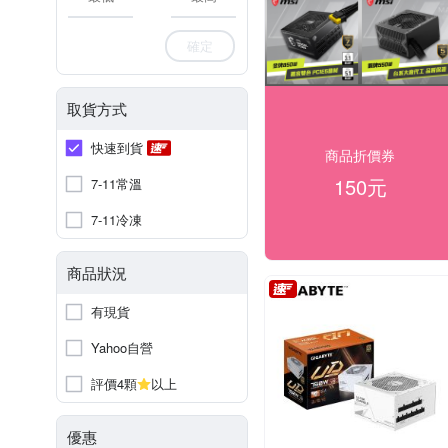
確定
取貨方式
快速到貨
商品折價券
150元
7-11常溫
7-11冷凍
商品狀況
有現貨
Yahoo自營
評價4顆
以上
優惠