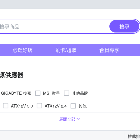
搜尋
必逛好店
刷卡/超取
會員專享
源供應器
GIGABYTE 技嘉
MSI 微星
其他品牌
其他
ATX12V 3.0
ATX12V 2.4
無
1001W以上
W
401W~500W
501W~600W
展開全部
推薦排