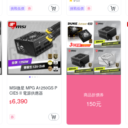
(
2
)
挑戰低價
券
挑戰低價
券
MSI微星 MPG A1250GS P
CIE5 II 電源供應器
商品折價券
6,390
$
150元
券