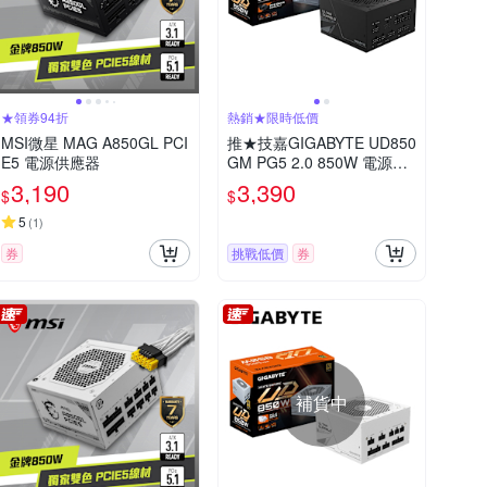
★領券94折
熱銷★限時低價
MSI微星 MAG A850GL PCI
推★技嘉GIGABYTE UD850
E5 電源供應器
GM PG5 2.0 850W 電源供
應器
3,190
3,390
$
$
5
(
1
)
券
挑戰低價
券
補貨中