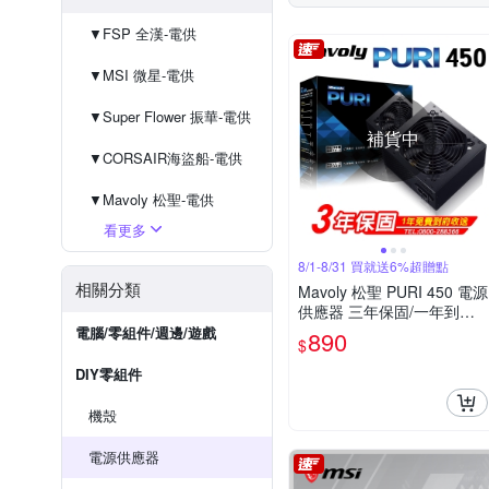
▼FSP 全漢-電供
▼MSI 微星-電供
▼Super Flower 振華-電供
補貨中
▼CORSAIR海盜船-電供
▼Mavoly 松聖-電供
看更多
▼Antec 安鈦克-電供
8/1-8/31 買就送6%超贈點
▼GIGABYTE 技嘉-電供
相關分類
Mavoly 松聖 PURI 450 電源
供應器 三年保固/一年到府
收送換新
電腦/零組件/週邊/遊戲
890
$
DIY零組件
機殼
電源供應器