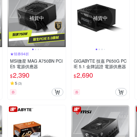
補貨中
補貨中
★領券94折
MSI微星 MAG A750BN PCI
GIGABYTE 技嘉 P650G PC
E5 電源供應器
IE 5.1 金牌認證 電源供應器
2,390
2,690
$
$
5
(
3
)
券
券