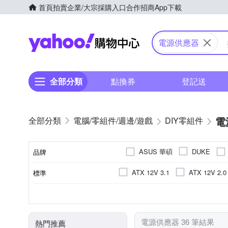
首頁
拍賣
企業/大宗採購入口
合作招商
App下載
Yahoo購物中心
電源供應器
全部分類
點換券
登記送
電
電腦/零組件/週邊/遊戲
DIY零組件
ASUS 華碩
DUKE
品牌
ATX 12V 3.1
ATX 12V 2.0
標準
品牌名稱
金牌
120mm風扇
模組化電源
無
其他型號
白金
否
135mm風扇
銅牌
701W~1000W
601W~700
80 plus認證
風扇
瓦數(W)
模組化電源
HDCP支援
晶片
電源供應器 36 筆結果
熱門推薦