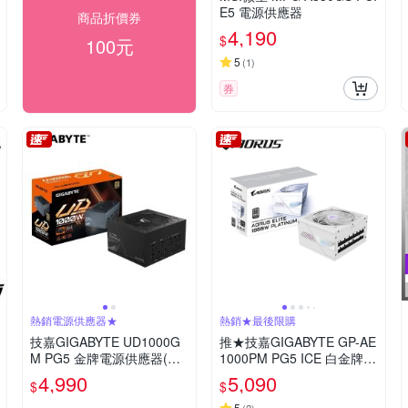
E5 電源供應器
商品折價券
4,190
$
100元
5
(
1
)
券
熱銷電源供應器★
熱銷★最後限購
技嘉GIGABYTE UD1000G
推★技嘉GIGABYTE GP-AE
M PG5 金牌電源供應器(快
1000PM PG5 ICE 白金牌 1
閃優惠)
000W 電源供應器【白】
4,990
5,090
$
$
5