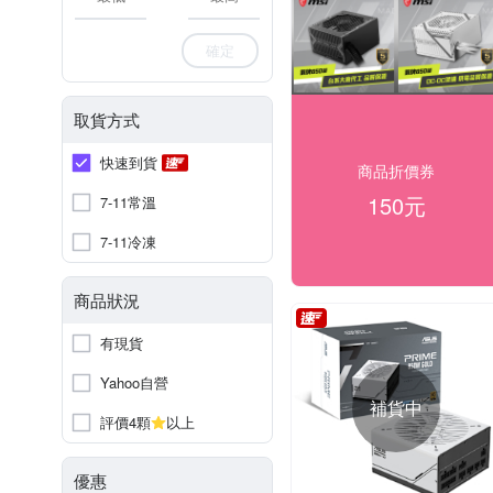
確定
取貨方式
快速到貨
商品折價券
150元
7-11常溫
7-11冷凍
商品狀況
有現貨
Yahoo自營
補貨中
評價4顆
以上
優惠