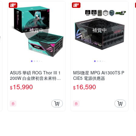
補貨中
補貨中
ASUS 華碩 ROG Thor III 1
MSI微星 MPG Ai1300TS P
200W 白金牌初音未來特別
CIE5 電源供應器
版電源供應器
15,990
16,590
$
$
券
券