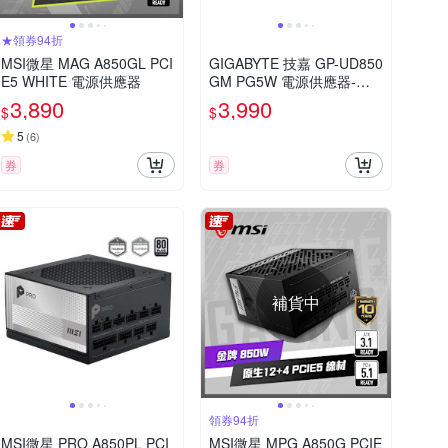
★領券94折
MSI微星 MAG A850GL PCI
GIGABYTE 技嘉 GP-UD850
E5 WHITE 電源供應器
GM PG5W 電源供應器-金
牌
3,890
3,990
$
$
5
(
6
)
券
券
補貨中
領券94折
MSI微星 PRO A850PL PCI
MSI微星 MPG A850G PCIE