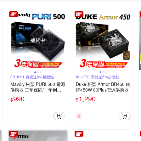
補貨中
8/1-8/31 買就送6%超贈點
8/1-8/31 買就送6%超贈點
Mavoly 松聖 PURI 500 電源
Duke 松聖 Armor BR450 銅
供應器 三年保固/一年到府
牌450W 80Plus電源供應器
收送換新
990
1,290
$
$
券