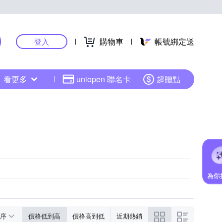
購物車
帳號綁定送
登入
看更多
uniopen 聯名卡
超贈點
序
價格低到高
價格高到低
近期熱銷