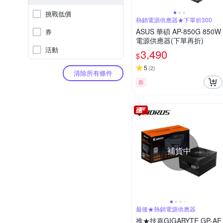
挑戰低價
熱銷電源供應器★下單折300
ASUS 華碩 AP-850G 850W
券
電源供應器(下單再折)
活動
3,490
$
5
(
2
)
清除所有條件
券
補貨中
最後★熱銷電源供應器
推★技嘉GIGABYTE GP-AE