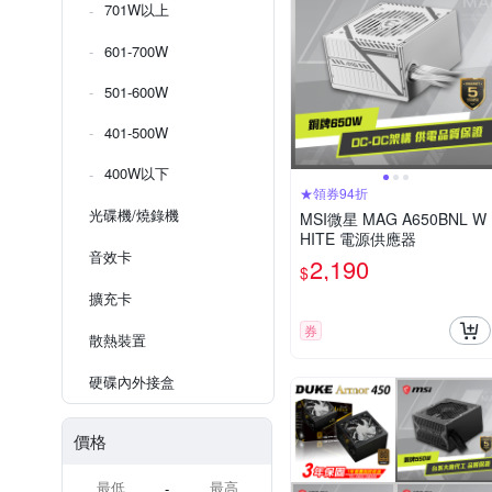
701W以上
601-700W
501-600W
401-500W
400W以下
★領券94折
光碟機/燒錄機
MSI微星 MAG A650BNL W
HITE 電源供應器
音效卡
2,190
$
擴充卡
券
散熱裝置
硬碟內外接盒
價格
-