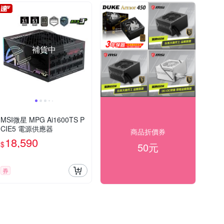
補貨中
MSI微星 MPG Ai1600TS P
CIE5 電源供應器
商品折價券
18,590
$
50元
券