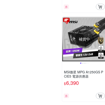
券
補貨中
MSI微星 MPG A1250GS P
CIE5 電源供應器
6,390
$
券