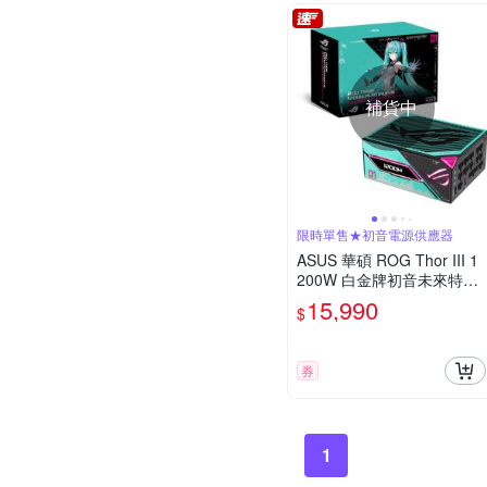
補貨中
限時單售★初音電源供應器
ASUS 華碩 ROG Thor III 1
200W 白金牌初音未來特別
版電源供應器
15,990
$
券
1