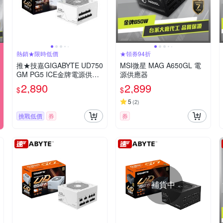
熱銷★限時低價
★領券94折
推★技嘉GIGABYTE UD750
MSI微星 MAG A650GL 電
GM PG5 ICE金牌電源供應
源供應器
器
2,890
2,899
$
$
5
(
2
)
挑戰低價
券
券
補貨中