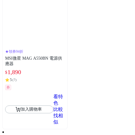
★領券94折
MSI微星 MAG A550BN 電源供
應器
1,890
$
5
(
7
)
券
看特
色
比較
加入購物車
找相
似