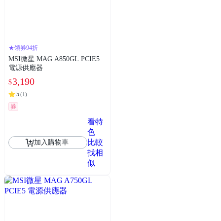
★領券94折
MSI微星 MAG A850GL PCIE5
電源供應器
3,190
$
5
(
1
)
券
看特
色
比較
加入購物車
找相
似