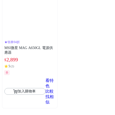
★領券94折
MSI微星 MAG A650GL 電源供
應器
2,899
$
5
(
2
)
券
看特
色
比較
加入購物車
找相
似