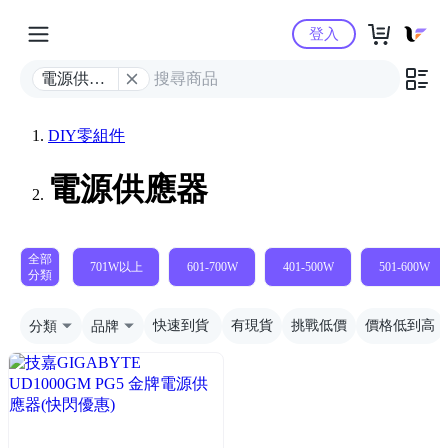
Yahoo購物中心
登入
電源供應
器
DIY零組件
電源供應器
全部
701W以上
601-700W
401-500W
501-600W
分類
分類
品牌
快速到貨
有現貨
挑戰低價
價格低到高