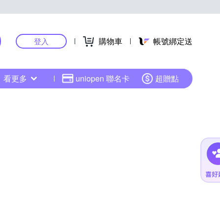
購物車
帳號綁定送
登入
看更多
uniopen 聯名卡
超贈點