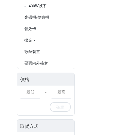
400W以下
光碟機/燒錄機
音效卡
擴充卡
散熱裝置
硬碟內外接盒
價格
-
確定
取貨方式