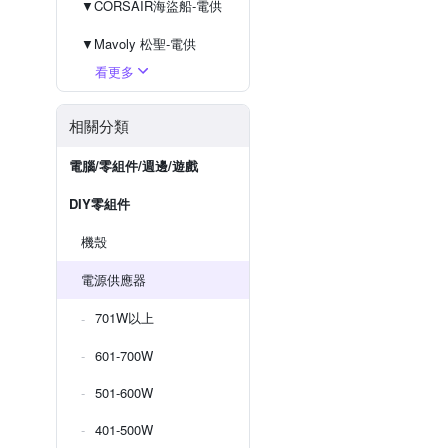
▼CORSAIR海盜船-電供
▼Mavoly 松聖-電供
看更多
▼Antec 安鈦克-電供
▼GIGABYTE 技嘉-電供
相關分類
電腦/零組件/週邊/遊戲
DIY零組件
機殼
電源供應器
701W以上
601-700W
501-600W
401-500W