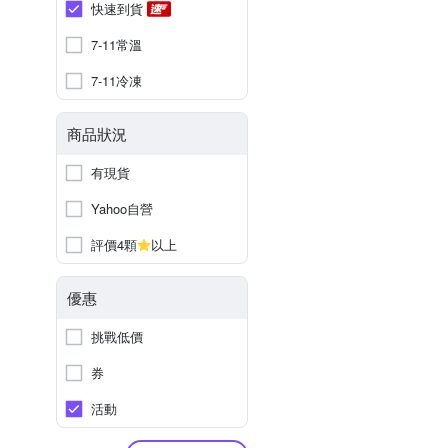
快速到貨
7-11常溫
7-11冷凍
商品狀況
有現貨
Yahoo自營
評價4顆
以上
優惠
挑戰低價
券
活動