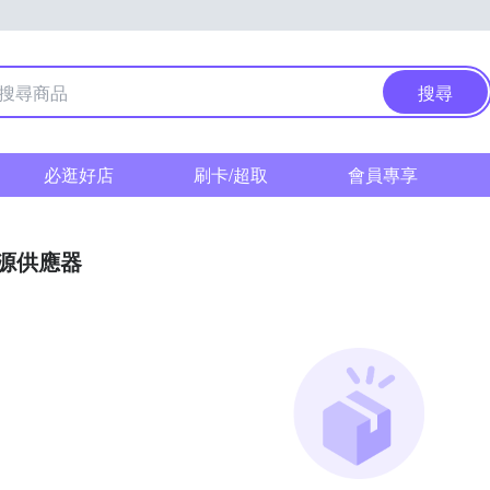
搜尋
必逛好店
刷卡/超取
會員專享
源供應器