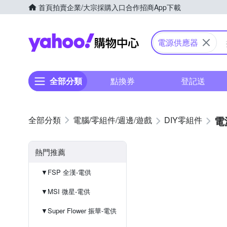
首頁
拍賣
企業/大宗採購入口
合作招商
App下載
Yahoo購物中心
電源供應器
全部分類
點換券
登記送
電
電腦/零組件/週邊/遊戲
DIY零組件
熱門推薦
▼FSP 全漢-電供
▼MSI 微星-電供
▼Super Flower 振華-電供