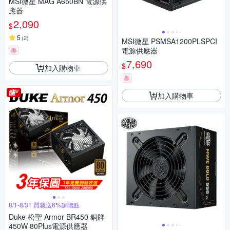
MSI微星 MAG A650BN 電源供
應器
2,090
$
5
(
2
)
MSI微星 PSMSA1200PLSPCI
電源供應器
券
7,690
$
加入購物車
券
加入購物車
8/1-8/31 買就送6%超贈點
Duke 松聖 Armor BR450 銅牌
450W 80Plus電源供應器