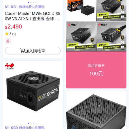
8/1-8/31 買就送5%超贈點
Cooler Master MWE GOLD 85
0W V3 ATX3.1 直出線 金牌 85
0w 電源供應器 黑色
2,490
$
5
(
1
)
券
加入購物車
商品折價券
100元
6/1-6/30 買就送5%超贈點