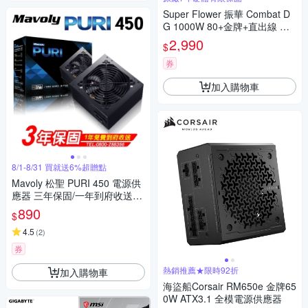
Super Flower 振華 Combat D
G 1000W 80+金牌+直出線 電
源供應器 ATX 3.1
2,990
$
券
加入購物車
8/1-8/31 買就送6%超贈點
Mavoly 松聖 PURI 450 電源供
應器 三年保固/一年到府收送換
新
890
$
4.5
(
2
)
券
熱銷推薦★限時92折
加入購物車
海盜船Corsair RM650e 金牌65
0W ATX3.1 全模電源供應器