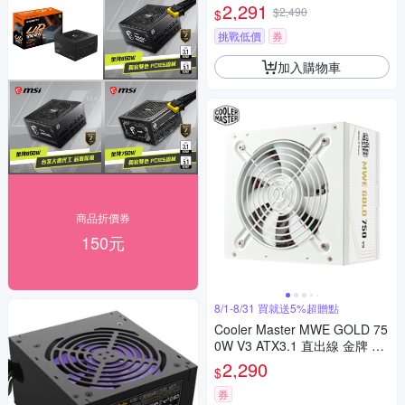
2,291
$2,490
$
挑戰低價
券
加入購物車
商品折價券
150元
8/1-8/31 買就送5%超贈點
Cooler Master MWE GOLD 75
0W V3 ATX3.1 直出線 金牌 75
0w 電源供應器 白色
2,290
$
券