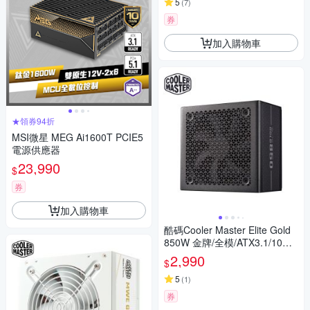
5
(
7
)
券
加入購物車
★領券94折
MSI微星 MEG Ai1600T PCIE5
電源供應器
23,990
$
券
加入購物車
酷碼Cooler Master Elite Gold
850W 金牌/全模/ATX3.1/10年
保電源供應器
2,990
$
5
(
1
)
券