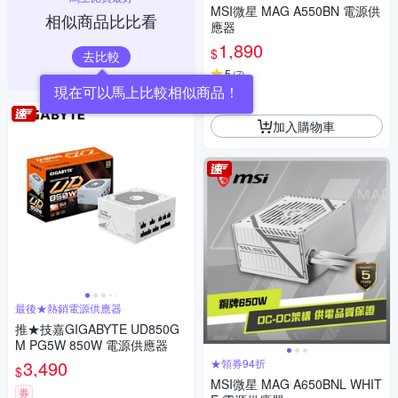
MSI微星 MAG A550BN 電源供
相似商品比比看
應器
1,890
$
去比較
5
(
7
)
現在可以馬上比較相似商品！
券
加入購物車
最後★熱銷電源供應器
推★技嘉GIGABYTE UD850G
M PG5W 850W 電源供應器
3,490
★領券94折
$
MSI微星 MAG A650BNL WHIT
券