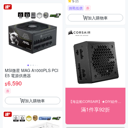
5
(
2
)
挑戰低價
券
加入購物車
MSI微星 MAG A1000PLS PCI
E5 電源供應器
6,590
$
券
加入購物車
【海盜船CORSAIR】★DIY組件享92折
滿1件享92折