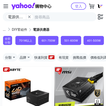
Yahoo購物中心
登入
電源供應
器
DIY零組件
電源供應器
全部
701W以上
601-700W
501-600W
401-500W
分類
分類
品牌
快速到貨
有現貨
挑戰低價
價格低到