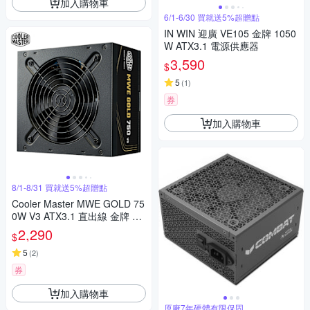
加入購物車
6/1-6/30 買就送5%超贈點
IN WIN 迎廣 VE105 金牌 1050
W ATX3.1 電源供應器
3,590
$
5
(
1
)
券
加入購物車
8/1-8/31 買就送5%超贈點
Cooler Master MWE GOLD 75
0W V3 ATX3.1 直出線 金牌 75
0w 電源供應器 黑色
2,290
$
5
(
2
)
券
加入購物車
原廠7年硬體有限保固