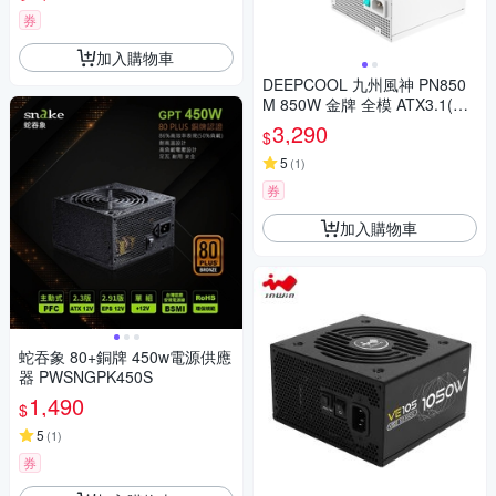
券
加入購物車
DEEPCOOL 九州風神 PN850
M 850W 金牌 全模 ATX3.1(PC
Ie5.1) 電源供應器《白》(10年
3,290
$
保3年換新)
5
(
1
)
券
加入購物車
蛇吞象 80+銅牌 450w電源供應
器 PWSNGPK450S
1,490
$
5
(
1
)
券