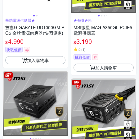
熱銷電源供應器★
★領券94折
技嘉GIGABYTE UD1000GM P
MSI微星 MAG A850GL PCIE5
G5 金牌電源供應器(快閃優惠)
電源供應器
4,990
3,190
$
$
5
挑戰低價
券
(
1
)
挑戰低價
券
加入購物車
加入購物車