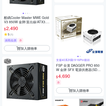
酷碼Cooler Master MWE Gold
V3 850W 金牌/直出線/ATX3.1/
5年保
2,490
$
5
(
1
)
挑戰低價
券
加入購物車
支援40系列顯卡16Pin接頭
FSP 全漢 DAGGER PRO 850
W 金牌 SFX 電源供應器(SDA2
-850 GEN5/白色版)
4,690
$
券
加入購物車