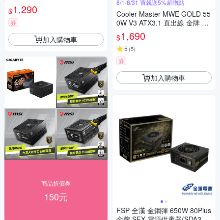
8/1-8/31 買就送5%超贈點
1,290
$
Cooler Master MWE GOLD 55
0W V3 ATX3.1 直出線 金牌 55
券
0W 電源供應器 黑色
1,690
$
加入購物車
5
(
5
)
券
加入購物車
商品折價券
150元
FSP 全漢 金鋼彈 650W 80Plus
金牌 SFX 電源供應器(SDA2-65