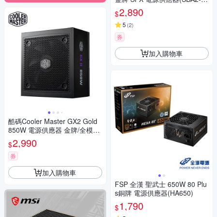
0)
2,890
$
5
(
2
)
券
加入購物車
酷碼Cooler Master GX2 Gold
850W 電源供應器 金牌/全模組/
ATX3.1/10年保
2,990
$
券
加入購物車
FSP 全漢 聖武士 650W 80 Plu
s銅牌 電源供應器(HA650)
1,790
$