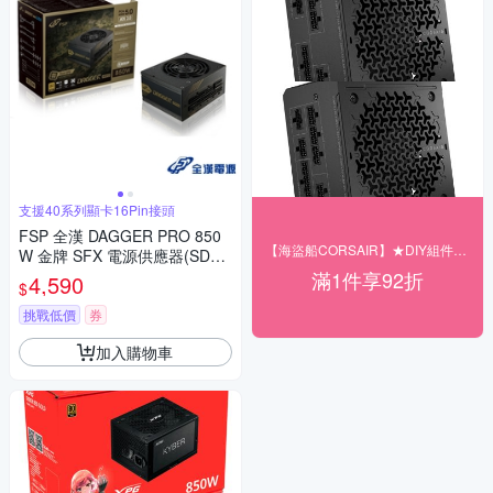
支援40系列顯卡16Pin接頭
FSP 全漢 DAGGER PRO 850
【海盜船CORSAIR】★DIY組件享92折
W 金牌 SFX 電源供應器(SDA2
-850 GEN5)
滿1件享92折
4,590
$
挑戰低價
券
加入購物車