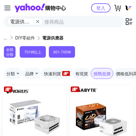
Yahoo購物中心
登入
電源供應
器
DIY零組件
電源供應器
全部
701W以上
601-700W
分類
分類
品牌
快速到貨
有現貨
挑戰低價
價格低到