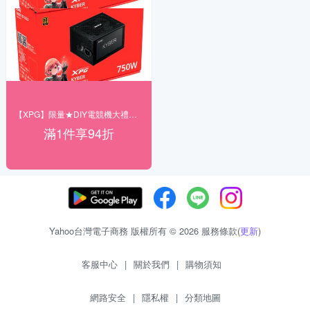
【XPG】限量★DIY電競機大禮包享94折
滿1件享94折
Yahoo台灣電子商務 版權所有 © 2026 服務條款(
更新
)
客服中心
|
關於我們
|
購物須知
網路安全
|
隱私權
|
分類地圖