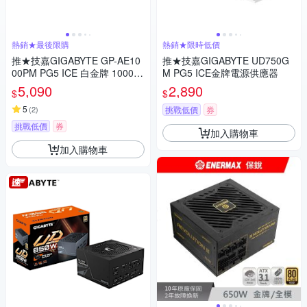
熱銷★最後限購
熱銷★限時低價
推★技嘉GIGABYTE GP-AE10
推★技嘉GIGABYTE UD750G
00PM PG5 ICE 白金牌 1000W
M PG5 ICE金牌電源供應器
電源供應器【白】
5,090
2,890
$
$
5
(
2
)
挑戰低價
券
挑戰低價
券
加入購物車
加入購物車