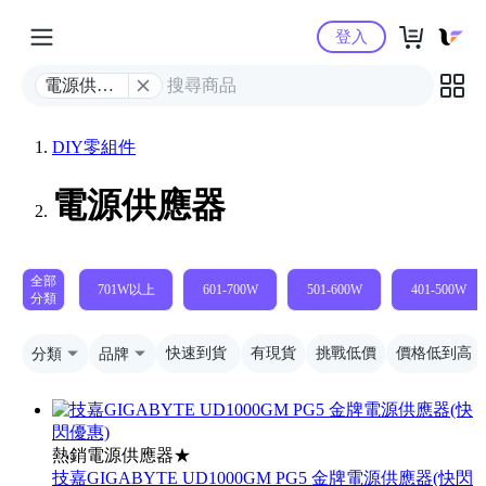
Yahoo購物中心
登入
電源供應
器
DIY零組件
電源供應器
全部
701W以上
601-700W
501-600W
401-500W
分類
分類
品牌
快速到貨
有現貨
挑戰低價
價格低到高
熱銷電源供應器★
技嘉GIGABYTE UD1000GM PG5 金牌電源供應器(快閃