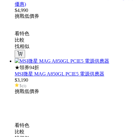
優惠)
$
4,990
挑戰低價
券
看特色
比較
找相似
★領券94折
MSI微星 MAG A850GL PCIE5 電源供應器
$
3,190
5
(
1
)
挑戰低價
券
看特色
比較