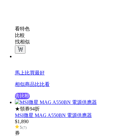
看特色
比較
找相似
馬上比買最好
相似商品比比看
去比較
★領券94折
MSI微星 MAG A550BN 電源供應器
$
1,890
5
(
7
)
券