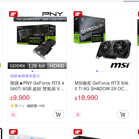
熱銷★限購免萬元
限購★PNY GeForce RTX 4
MSI微星 GeForce RTX 506
060Ti 8GB 超頻 雙風扇 VE
0 Ti 8G SHADOW 2X OC P
RTO款 VCG4060T8DFXPB
LUS 顯示卡
9,900
18,990
$
$
1-O 顯示卡RTX4060Ti
5
(
11
)
總銷量>100
券
券