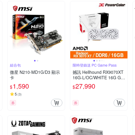
組合包
限時登錄送 PC Game Pass
微星 N210-MD1G/D3 顯示
撼訊 Hellhound RX9070XT
卡
16G-L/OC/WHITE 16G GD
DR6 顯示卡
1,590
27,990
$
$
5
(
3
)
券
券