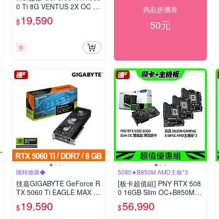
0 Ti 8G VENTUS 2X OC PL
商品折價券
US 顯示卡
19,590
$
50元
券
限時搶購◆
5080★B850M AMD主板*3
技嘉GIGABYTE GeForce R
[板卡超值組] PNY RTX 508
TX 5060 Ti EAGLE MAX O
0 16GB Slim OC+B850M G
C 8G 顯示卡
AMING X WF6E AMD主機
19,590
56,990
$
$
板*3