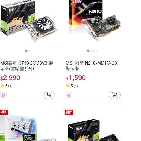
MSI微星 N730 2GD3V3 顯
MSI 微星 N210-MD1G/D3
示卡(雪精靈系列)
顯示卡
2,990
1,590
$
$
5
5
(
1
)
(
1
)
券
券