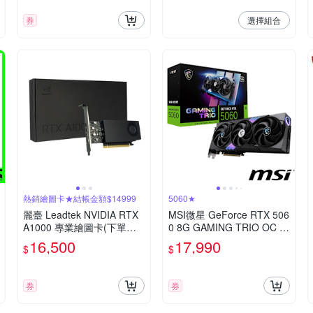
選擇組合
券
熱銷繪圖卡★結帳金額$14999
5060★
麗臺 Leadtek NVIDIA RTX
MSI微星 GeForce RTX 506
A1000 專業繪圖卡(下單再
0 8G GAMING TRIO OC 顯
折)
示卡
16,500
17,990
$
$
券
券