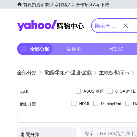
首頁
拍賣
企業/大宗採購入口
合作招商
App下載
Yahoo購物中心
顯示卡-
NVIDIA晶
片(單卡)
全部分類
點換券
登記送
電腦/零組件/週邊/遊戲
主機板/顯示卡
ASUS 華碩
GIGABYTE
品牌
HDMI
DisplayPort
D
輸出介面
品牌名稱
無
有支援 HDCP
RTX 5060 Ti
PCI Express 5.0
GDDR7
8GB
NVIDIA RTX
2GB
GDDR6
RTX 5060
NVIDIA GT
16GB
PCI Expr
DD
晶片
匯流排規格
圖型記憶體類型
記憶體容量(GB)
系列
HDCP支援
RTX 4060 Ti
RTX 5070 Ti
顯示卡-NVIDIA晶片(單卡)
相關分類