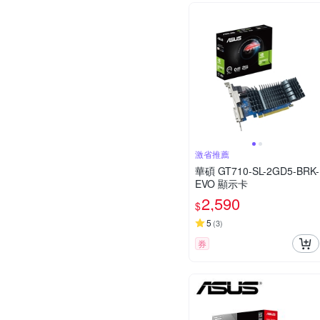
激省推薦
華碩 GT710-SL-2GD5-BRK-
EVO 顯示卡
2,590
$
5
(
3
)
券