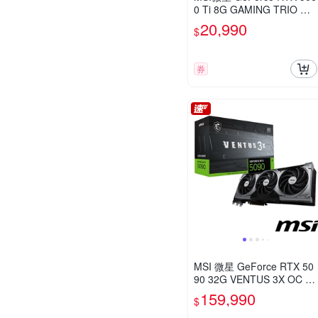
0 Ti 8G GAMING TRIO OC
顯示卡
20,990
$
券
MSI 微星 GeForce RTX 50
90 32G VENTUS 3X OC 顯
示卡
159,990
$