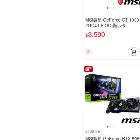
MSI微星 GeForce GT 1030
2GD4 LP OC 顯示卡
3,590
$
券
5060Ti★
MSI微星 GeForce RTX 506