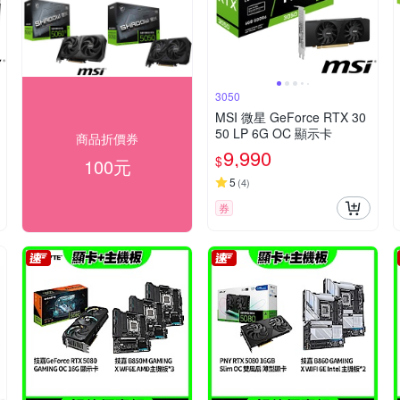
3050
MSI 微星 GeForce RTX 30
50 LP 6G OC 顯示卡
商品折價券
9,990
$
100元
5
(
4
)
券