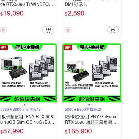
ce RTX5060 Ti WINDFOR
DMI 顯示卡
CE OC-8GD 顯示卡 RTX50
19,090
2,590
$
$
60Ti
券
券
5080★B860 Intel主板*3
5090★B860主機板x3
[板卡超值組] PNY RTX 508
[板卡超值組] PNY GeForce
0 16GB Slim OC 16G+B86
RTX 5090 超頻三風扇顯示
0 GAMING X WIFI 6E Intel
卡+技嘉 B860 GAMING X
57,990
165,900
$
$
主機板*3
WIFI 6E Intel 主機板*3