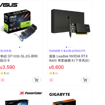
激省推薦
熱銷繪圖卡★結帳金額$6299
華碩 GT1030-SL-2G-BRK
麗臺 Leadtek NVIDIA RTX
顯示卡
A400 專業繪圖卡(下單再折)
3,590
6,600
$
$
5
5
(
2
)
(
1
)
券
券