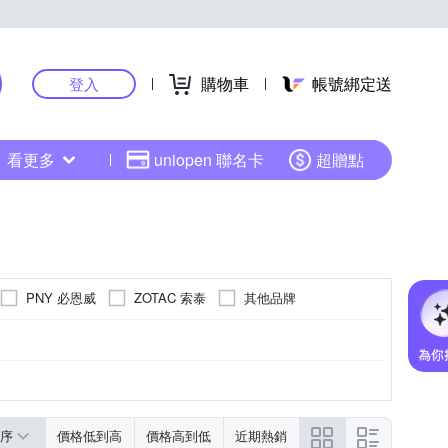
購物車
帳號綁定送
登入
看更多
uniopen 聯名卡
超贈點
PNY 必恩威
ZOTAC 索泰
其他品牌
 16G
CI Express 16
RTX 5090
RTX 3050
更多
序
價格低到高
價格高到低
近期熱銷