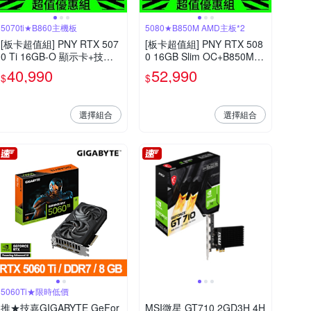
5070ti★B860主機板
5080★B850M AMD主板*2
[板卡超值組] PNY RTX 507
[板卡超值組] PNY RTX 508
0 Ti 16GB-O 顯示卡+技嘉
0 16GB Slim OC+B850M G
B860 GAMING X WIFI 6E I
AMING X WF6E AMD主機
40,990
52,990
$
$
ntel 主機板
板*2
選擇組合
選擇組合
5060Ti★限時低價
推★技嘉GIGABYTE GeFor
MSI微星 GT710 2GD3H 4H