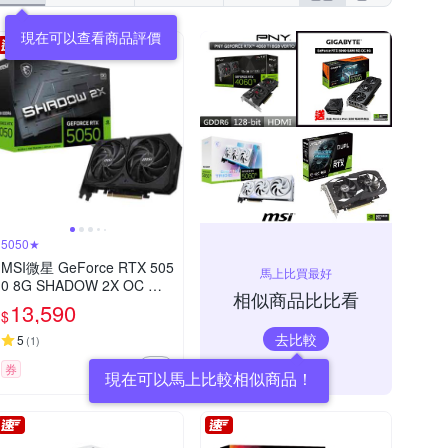
5050★
MSI微星 GeForce RTX 505
馬上比買最好
0 8G SHADOW 2X OC 顯
相似商品比比看
示卡
13,590
$
去比較
5
(
1
)
券