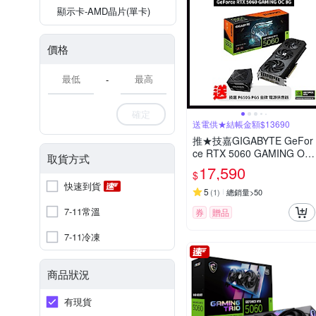
顯示卡-AMD晶片(單卡)
價格
-
確定
送電供★結帳金額$13690
推★技嘉GIGABYTE GeFor
ce RTX 5060 GAMING OC
取貨方式
8G 顯示卡 RTX5060(下單
17,590
$
再折)
快速到貨
5
(
1
)
總銷量>50
7-11常溫
券
贈品
7-11冷凍
商品狀況
有現貨