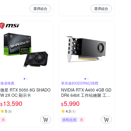
選擇組合
選擇組合
激省推薦
更高速的GDDR6記憶體
微星 RTX 5050 8G SHADO
NVIDIA RTX A400 4GB GD
W 2X OC 顯示卡
DR6 64bit 工作站繪圖 工業
包-無任何線材【出清】
13,590
5,990
$
$
5
4.3
(
3
)
(
1
)
券
挑戰低價
券