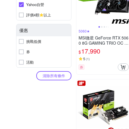
Yahoo自營
評價4顆
以上
優惠
5060★
MSI微星 GeForce RTX 506
挑戰低價
0 8G GAMING TRIO OC 顯
示卡
17,990
券
$
5
(
1
)
活動
券
清除所有條件