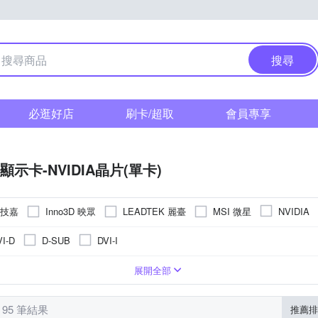
搜尋
必逛好店
刷卡/超取
會員專享
顯示卡-NVIDIA晶片(單卡)
 技嘉
Inno3D 映眾
LEADTEK 麗臺
MSI 微星
NVIDIA
VI-D
D-SUB
DVI-I
- (無顯示)
ess 3.0
R5
32GB
RTX 5080
AMD Radeon RX
DDR3
4GB
GT 1030
GDDR3
12GB
NVIDIA GeForce
PCI Express 4.0
RTX 5050
DDR6
1GB
6GB
GT 710
AMD R7
PCI Express 2.0
24GB
RX 9060 XT
P
展開全部
其他型號
RTX 2060
RTX 5070
 95 筆結果
推薦排