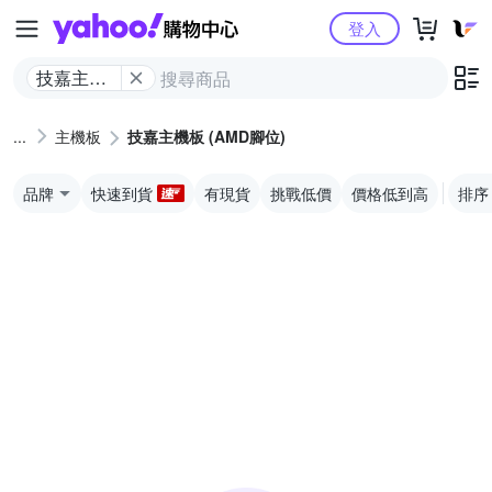
Yahoo購物中心
登入
技嘉主機
板 (AMD
腳位)
主機板
技嘉主機板 (AMD腳位)
品牌
快速到貨
有現貨
挑戰低價
價格低到高
排序