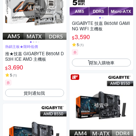
補貨中
GIGABYTE 技嘉 B650M GAMI
NG WIFI 主機板
3,590
$
5
(
1
)
熱銷主板★限時低價
券
推★技嘉 GIGABYTE B850M D
S3H ICE AMD 主機板
加入購物車
3,690
$
5
(
1
)
券
貨到通知我
補貨中