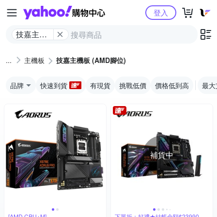
Yahoo購物中心
登入
技嘉主機
板 (AMD
腳位)
主機板
技嘉主機板 (AMD腳位)
品牌
快速到貨
有現貨
挑戰低價
價格低到高
最大
補貨中
[AMD CPU+M]
下單折＋好禮★結帳金額$23990