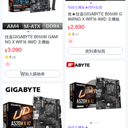
熱銷主機板★限時低價
推★技嘉GIGABYTE B550M G
AMING X WIFI6 AMD 主機板
2,690
$
5
(
1
)
技嘉GIGABYTE B550M GAMI
券
NG X WIFI6 AMD 主機板
3,090
$
貨到通知我
5
(
2
)
券
加入購物車
補貨中
熱銷主機板★