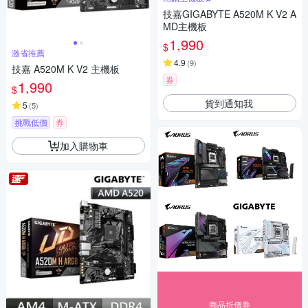
技嘉GIGABYTE A520M K V2 A
MD主機板
1,990
$
激省推薦
4.9
(
9
)
技嘉 A520M K V2 主機板
券
1,990
$
貨到通知我
5
(
5
)
挑戰低價
券
加入購物車
商品折價券