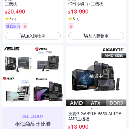
主機板
ICE(冰魄白) 主機板
20,490
13,990
$
$
5
5
(
1
)
(
1
)
挑戰低價
券
券
加入購物車
加入購物車
補貨中
技嘉GIGABYTE B850 AI TOP
馬上比買最好
AMD主機板
相似商品比比看
13,090
$