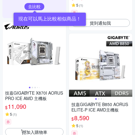
5
(
1
)
去比較
券
現在可以馬上比較相似商品！
貨到通知我
技嘉GIGABYTE X870I AORUS
PRO ICE AMD 主機板
技嘉GIGABYTE B850 AORUS
11,090
$
ELITE-P ICE AMD主機板
5
(
1
)
8,590
$
券
5
(
1
)
加入購物車
券