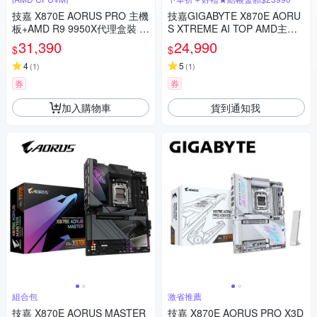
技嘉 X870E AORUS PRO 主機
技嘉GIGABYTE X870E AORU
板+AMD R9 9950X代理盒裝 1
S XTREME AI TOP AMD主機
6核 32緒 中央處理器
板(下單再折)
31,390
24,990
$
$
4
5
(
1
)
(
1
)
券
券
加入購物車
貨到通知我
組合包
激省推薦
技嘉 X870E AORUS MASTER
技嘉 X870E AORUS PRO X3D