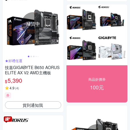
補貨中
★好禮任選
技嘉GIGABYTE B650 AORUS
ELITE AX V2 AMD主機板
5,390
商品折價券
$
100元
4.9
(
4
)
券
貨到通知我