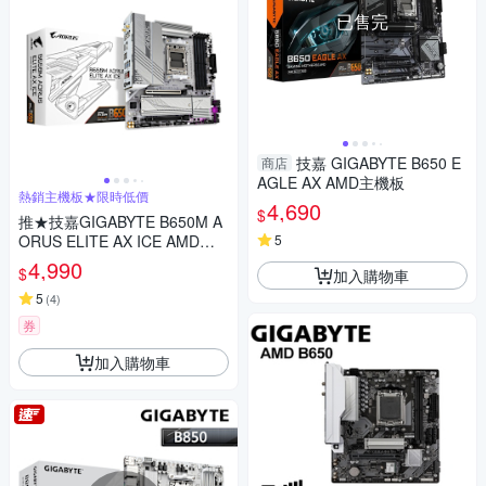
已售完
技嘉 GIGABYTE B650 E
商店
AGLE AX AMD主機板
熱銷主機板★限時低價
4,690
$
推★技嘉GIGABYTE B650M A
ORUS ELITE AX ICE AMD主
5
機板
4,990
$
加入購物車
5
(
4
)
券
加入購物車