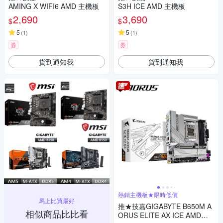
AMING X WIFI6 AMD 主機板
S3H ICE AMD 主機板
2,690
3,690
$
$
5
5
(
1
)
(
1
)
券
券
貨到通知我
貨到通知我
熱銷主機板★限時低價
馬上比買最好
推★技嘉GIGABYTE B650M A
相似商品比比看
ORUS ELITE AX ICE AMD主