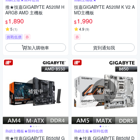
推★技嘉GIGABYTE A520M H
技嘉GIGABYTE A520M K V2 A
ARGB AMD 主機板
MD主機板
1,890
1,990
$
$
5
4.9
(
1
)
(
9
)
挑戰低價
券
券
加入購物車
貨到通知我
補貨中
補貨中
熱銷主機板★限時低價
熱銷主板★限時低價
推★技嘉GIGABYTE B550M G
推★技嘉 GIGABYTE B850M D