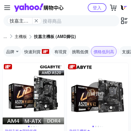
Yahoo購物中心
登入
技嘉主機
板 (AMD
腳位)
主機板
技嘉主機板 (AMD腳位)
品牌
快速到貨
有現貨
挑戰低價
價格低到高
支援
補貨中
熱銷主板★限時低價
熱銷主機板★