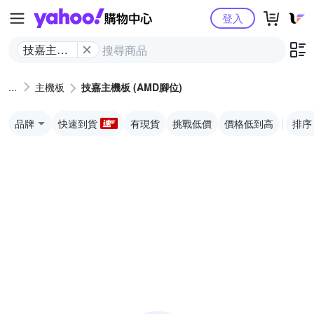
Yahoo購物中心
登入
技嘉主機
板 (AMD
腳位)
主機板
技嘉主機板 (AMD腳位)
品牌
快速到貨
有現貨
挑戰低價
價格低到高
排序