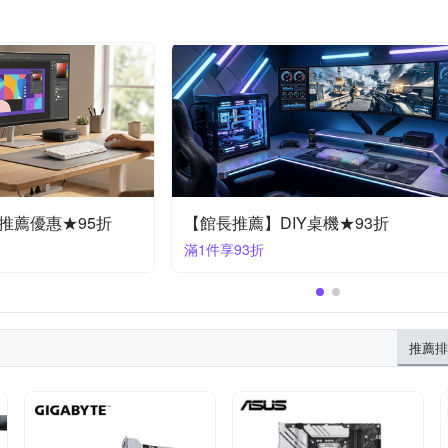
推薦優惠★95折
【館長推薦】DIY桌機★93折
滿1件享93折
推薦排