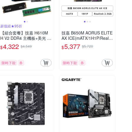
超值組★95折
【組合套餐】技嘉 H610M
技嘉 B650M AORUS ELITE
H V2 DDR4 主機板+美光 D
AX ICE(mATX/1H1P/Realte
DR4 3200 8G 記憶體+美光
k 2.5Gb/Wi-Fi 6E+BT 5.3/
4,322
5,377
$4,549
$5,720
$
$
P3 Plus-500G SSD
註冊五年保)
限時下殺
券
限時下殺
券