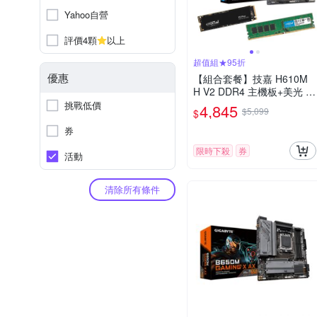
Yahoo自營
評價4顆
以上
超值組★95折
優惠
【組合套餐】技嘉 H610M
H V2 DDR4 主機板+美光 D
DR4 3200 16G 記憶體+美
挑戰低價
4,845
$5,099
$
光 P3 Plus-500G SSD
券
限時下殺
券
活動
清除所有條件