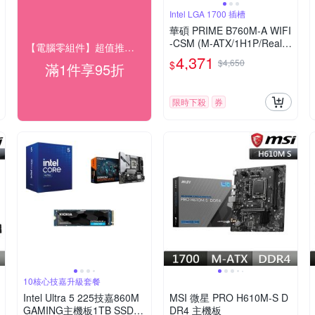
Intel LGA 1700 插槽
華碩 PRIME B760M-A WIFI
-CSM (M-ATX/1H1P/Realte
【電腦零組件】超值推薦優惠★95折
k2.5Gb/Wi-Fi 6/註冊四年保)
4,371
$4,650
$
滿1件享95折
限時下殺
券
10核心技嘉升級套餐
Intel Ultra 5 225技嘉860M
MSI 微星 PRO H610M-S D
GAMING主機板1TB SSD升
DR4 主機板