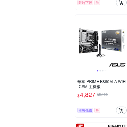
限時下殺
券
華碩 PRIME B860M-A WIFI
-CSM 主機板
4,827
$5,190
$
挑戰低價
券