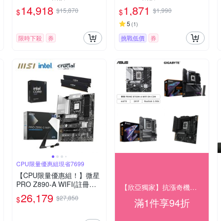
級組
14,918
1,871
$15,870
$1,990
$
$
5
(
1
)
限時下殺
券
挑戰低價
券
CPU限量優惠組現省7699
【CPU限量優惠組！】微星
PRO Z890-A WIFI(註冊五
【欣亞獨家】抗漲奇機★結帳享94折
年保)+美光 PRO DDR5-600
26,179
$27,850
$
滿1件享94折
0 32G(16G*2)-(黑散熱片)+I
ntel Core Ultra 7 265K