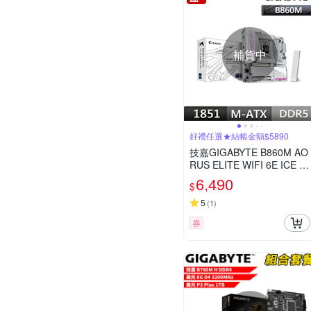
補貨中
好禮任選★結帳金額$5890
技嘉GIGABYTE B860M AO
RUS ELITE WIFI 6E ICE Int
el 主機板(下單再折)
6,490
$
5
(
1
)
券