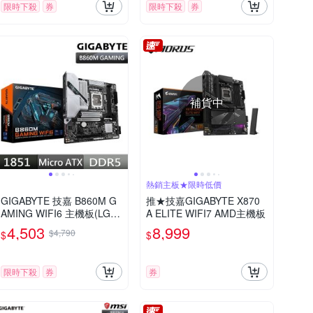
限時下殺
券
限時下殺
券
補貨中
熱銷主板★限時低價
GIGABYTE 技嘉 B860M G
推★技嘉GIGABYTE X870
AMING WIFI6 主機板(LGA1
A ELITE WIFI7 AMD主機板
851/M-ATX)
4,503
8,999
$4,790
$
$
限時下殺
券
券