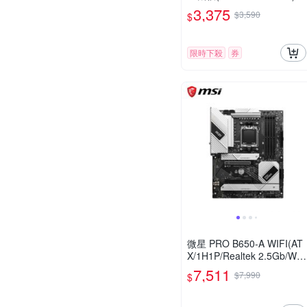
3,375
$3,590
$
限時下殺
券
微星 PRO B650-A WIFI(AT
X/1H1P/Realtek 2.5Gb/WiF
i 6E+BT 5.3/註冊五年保)
7,511
$7,990
$