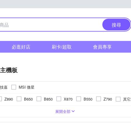
搜尋
必逛好店
刷卡/超取
會員專享
主機板
 技嘉
MSI 微星
其它
Z890
B650
B850
X870
B550
Z790
860
AM5
9066+
AMD B650
8000+
8200+
Z890
X870
4800
B850
7000
B550
7800
21
H6
展開全部