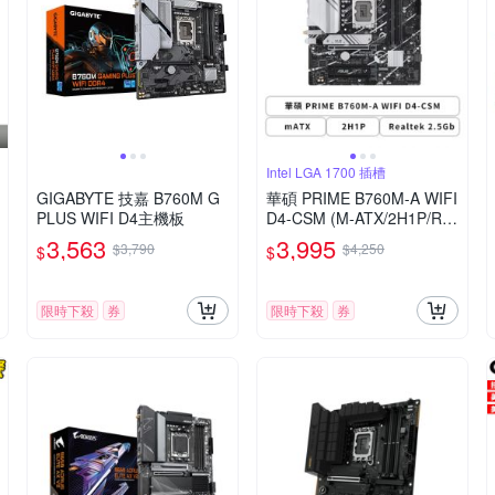
Intel LGA 1700 插槽
GIGABYTE 技嘉 B760M G
華碩 PRIME B760M-A WIFI
PLUS WIFI D4主機板
D4-CSM (M-ATX/2H1P/Re
altek 2.5Gb/Wi-Fi 6+BT 5.
3,563
3,995
$3,790
$4,250
$
$
2/註冊四年保)
限時下殺
券
限時下殺
券