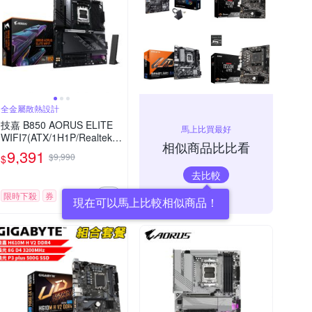
全金屬散熱設計
技嘉 B850 AORUS ELITE
馬上比買最好
WIFI7(ATX/1H1P/Realtek
相似商品比比看
2.5Gb/Wi-Fi 7+BT 5.4/註冊
9,391
$9,990
$
五年保)
去比較
限時下殺
券
現在可以馬上比較相似商品！