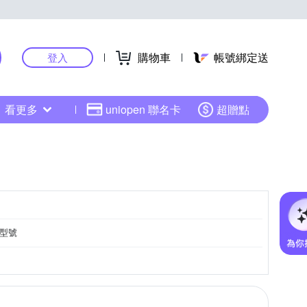
購物車
帳號綁定送
登入
看更多
uniopen 聯名卡
超贈點
型號
33
10
6400+
H81
Z790
7600
8600+