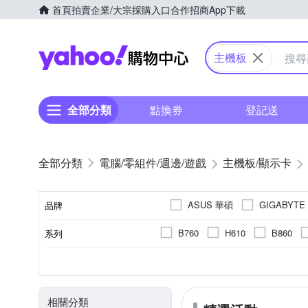
首頁
拍賣
企業/大宗採購入口
合作招商
App下載
Yahoo購物中心
主機板
全部分類
點換券
登記送
電腦/零組件/週邊/遊戲
主機板/顯示卡
ASUS 華碩
GIGABYTE
品牌
B760
H610
B860
系列
品牌名稱
最高支援記憶體頻率
無
B760
64G
LGA1700
3200
4
DDR4
2
128G
9200
H61
DDR5
LGA1851
256G
5333
B
晶片組
最大支援記憶體容量
支援CPU腳位
記憶體插槽數
支援記憶體類型
(MHz)
相關分類