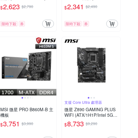
腳位)
2,623
2,341
$2,790
$2,490
$
$
限時下殺
券
限時下殺
券
支援 Core Ultra 處理器
MSI 微星 PRO B860M-B 主
微星 Z890 GAMING PLUS
機板
WIFI (ATX/1H1P/Intel 5G/
WiFi 7+BT 5.4/註冊五年保)
3,751
8,733
$3,990
$9,290
$
$