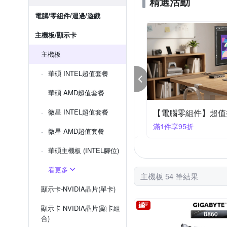
精選活動
電腦/零組件/週邊/遊戲
主機板/顯示卡
主機板
華碩 INTEL超值套餐
華碩 AMD超值套餐
欣亞獨家】抗漲奇機★結帳享94折
微星 INTEL超值套餐
【電腦零組件】超值
件享94折
滿1件享95折
微星 AMD超值套餐
華碩主機板 (INTEL腳位)
看更多
主機板 54 筆結果
顯示卡-NVIDIA晶片(單卡)
顯示卡-NVIDIA晶片(顯卡組
合)