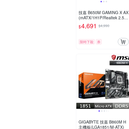
技嘉 B650M GAMING X AX
(mATX/1H1P/Realtek 2.5G
b/Wi-Fi 6E+BT 5.2/註冊五
4,691
$4,990
$
年保)
限時下殺
券
GIGABYTE 技嘉 B860M H
主機板(LGA1851/M-ATX)