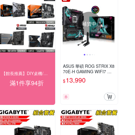
補貨中
ASUS 華碩 ROG STRIX X8
70E-H GAMING WIFI7 初
【館長推薦】DIY桌機/零組件★94折
音未來特別版主機板
13,990
$
滿1件享94折
券