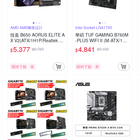
AMD AM5腳座設計
Intel Socket LGA1700
技嘉 B650 AORUS ELITE A
華碩 TUF GAMING B760M
X V2(ATX/1H1P/Realtek 2.
-PLUS WIFI II (M-ATX/1H1
5Gb/Wi-Fi 6E+BT 5.3/註冊
P/Realtek 2.5Gb/Wi-Fi 6E/
5,377
4,841
$5,720
$5,150
$
$
五年保)
註冊五年保)
限時下殺
券
限時下殺
券