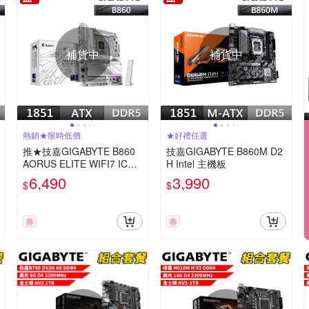
補貨中
補貨中
熱銷★限時低價
★好禮任選
推★技嘉GIGABYTE B860
技嘉GIGABYTE B860M D2
AORUS ELITE WIFI7 ICE I
H Intel 主機板
ntel 主機板
6,490
3,990
$
$
券
券