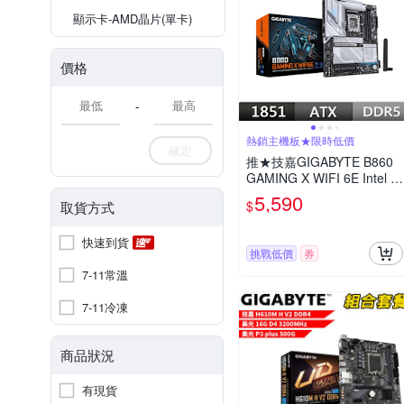
顯示卡-AMD晶片(單卡)
價格
-
熱銷主機板★限時低價
確定
推★技嘉GIGABYTE B860
GAMING X WIFI 6E Intel 主
機板
5,590
$
取貨方式
快速到貨
挑戰低價
券
7-11常溫
7-11冷凍
商品狀況
有現貨