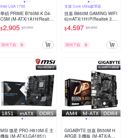
Intel LGA 1700
支援 Core Ultra處理器
華碩 PRIME B760M-K D4-
技嘉 B860M GAMING WIFI
CSM (M-ATX/1A1H/Realtek
6(mATX/1H1P/Realtek 2.5
2.5Gb/2xDIMM/註冊四年
Gb/Wi-Fi 6+BT 5.3)
2,905
4,597
$3,090
$4,890
$
$
保)
限時下殺
券
限時下殺
券
MSI 微星 PRO H810M-E 主
GIGABYTE 技嘉 B550M H
機板 (M-ATX/LGA1851)
ARGB 主機板 (M-ATX/AM4