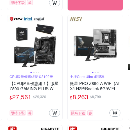
限時下殺
券
CPU限量優惠組現省8199元
支援Core Ultra 處理器
【CPU限量優惠組！】微星
微星 PRO Z890-A WIFI (AT
Z890 GAMING PLUS WIFI
X/1H2P/Realtek 5G/WiFi 7
+美光 PRO DDR5-6000 32
+BT 5.4/專案註冊五年保)
27,561
8,263
$29,320
$8,790
$
$
G(16G*2)-(黑散熱片)+Intel
Core Ultra 7 265K
限時下殺
券
限時下殺
券