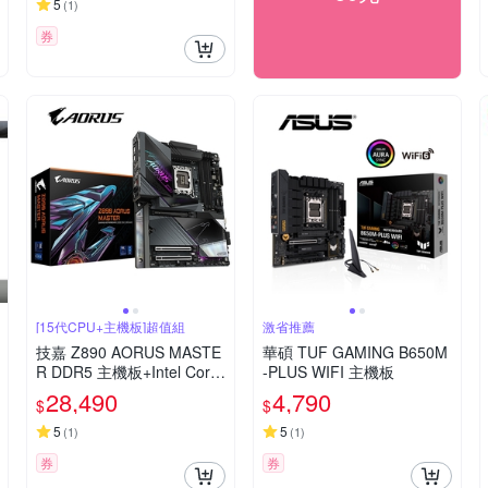
5
(
1
)
券
[15代CPU+主機板]超值組
激省推薦
技嘉 Z890 AORUS MASTE
華碩 TUF GAMING B650M
R DDR5 主機板+Intel Core
-PLUS WIFI 主機板
Ultra 7 265K 20核 20緒
28,490
4,790
$
$
5
5
(
1
)
(
1
)
券
券