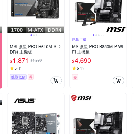
熱銷主板
MSI 微星 PRO H610M-S D
MSI微星 PRO B850M-P WI
DR4 主機板
FI 主機板
1,871
4,690
$1,990
$
$
5
5
(
1
)
(
1
)
挑戰低價
券
券