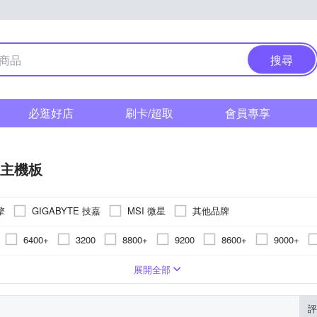
搜尋
必逛好店
刷卡/超取
會員專享
主機板
擎
GIGABYTE 技嘉
MSI 微星
其他品牌
6400+
3200
8800+
9200
8600+
9000+
7600
6800
5400
7800
2133
6200
1600
700
 ITX
B760
192G
B760
AM4
E-ATX
B850
32G
B850
LGA1200
AMD B650
mini ATX
16G
B650
Socket 1155
H610
uATX
Z890
A520
H610
LGA2011
B550
AMD A520
LGA1
X67
展開全部
評