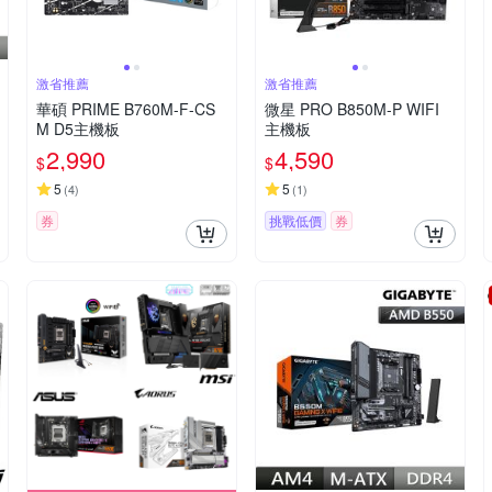
激省推薦
激省推薦
華碩 PRIME B760M-F-CS
微星 PRO B850M-P WIFI
M D5主機板
主機板
2,990
4,590
$
$
5
5
(
4
)
(
1
)
券
挑戰低價
券