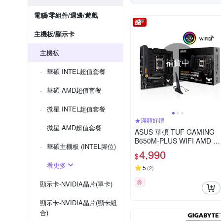
電腦/零組件/週邊/遊戲
主機板/顯示卡
主機板
補貨中
華碩 INTEL超值套餐
華碩 AMD超值套餐
微星 INTEL超值套餐
★滿額好禮
微星 AMD超值套餐
ASUS 華碩 TUF GAMING
B650M-PLUS WIFI AMD 主
華碩主機板 (INTEL腳位)
機板 B650M
4,990
$
看更多
5
(
2
)
券
顯示卡-NVIDIA晶片(單卡)
顯示卡-NVIDIA晶片(顯卡組
合)