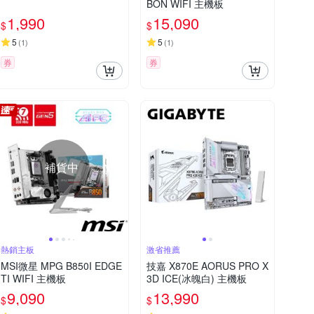
BON WIFI 主機板
1,990
15,090
$
$
5
5
(
1
)
(
1
)
券
券
補貨中
熱銷主板
激省推薦
MSI微星 MPG B850I EDGE
技嘉 X870E AORUS PRO X
TI WIFI 主機板
3D ICE(冰魄白) 主機板
9,090
13,990
$
$