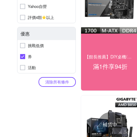
Yahoo自營
評價4顆
以上
優惠
挑戰低價
【館長推薦】DIY桌機/零組件★94折
券
滿1件享94折
活動
清除所有條件
補貨中