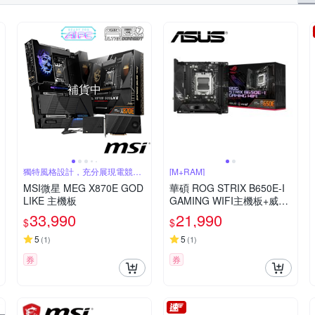
補貨中
獨特風格設計，充分展現電競態
[M+RAM]
度
MSI微星 MEG X870E GOD
華碩 ROG STRIX B650E-I
LIKE 主機板
GAMING WIFI主機板+威剛
D5 16G*2 6000 Blade RGB
33,990
21,990
$
$
CL36 黑色記憶體
5
5
(
1
)
(
1
)
券
券