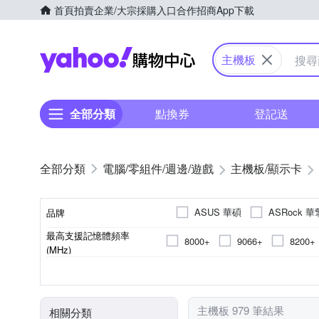
首頁
拍賣
企業/大宗採購入口
合作招商
App下載
Yahoo購物中心
主機板
全部分類
點換券
登記送
電腦/零組件/週邊/遊戲
主機板/顯示卡
ASUS 華碩
ASRock 華
品牌
最高支援記憶體頻率
8000+
9066+
8200+
品牌名稱
(MHz)
7200
9500
5000
無
Z890
256G
LGA1851
ATX
Intel
X870
Micro-ATX
AMD
X870
64G
AM5
B860
128G
B860
LGA1
mini
晶片組
系列
最大支援記憶體容量
支援CPU腳位
主機板結構規格
支援CPU平台
4666
H81
NVIDIA
B660
主機板 979 筆結果
相關分類