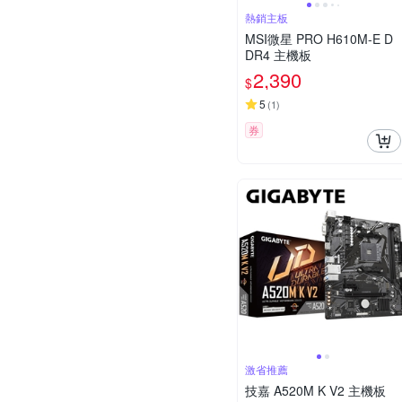
熱銷主板
MSI微星 PRO H610M-E D
DR4 主機板
2,390
$
5
(
1
)
券
激省推薦
技嘉 A520M K V2 主機板