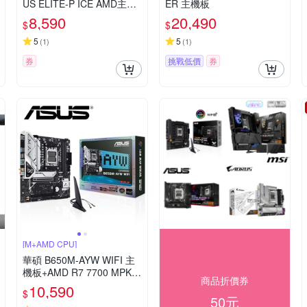
US ELITE-P ICE AMD主機
ER 主機板
板
8,590
20,490
$
$
5
5
(
1
)
(
1
)
券
挑戰低價
券
[M+AMD CPU]
華碩 B650M-AYW WIFI 主
機板+AMD R7 7700 MPK
商品折價券
(裸裝含風扇)【8核/16緒】
10,590
$
中央處理器(M+C組合包)
50元