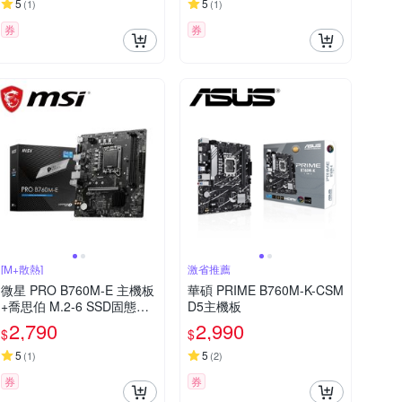
5
5
(
1
)
(
1
)
券
券
[M+散熱]
激省推薦
微星 PRO B760M-E 主機板
華碩 PRIME B760M-K-CSM
+喬思伯 M.2-6 SSD固態硬
D5主機板
碟散熱器
2,790
2,990
$
$
5
5
(
1
)
(
2
)
券
券