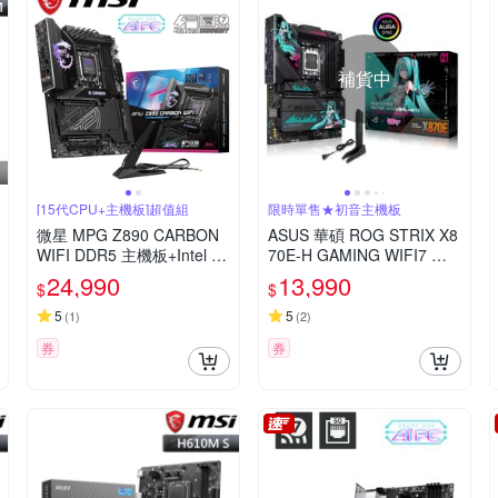
補貨中
[15代CPU+主機板]超值組
限時單售★初音主機板
微星 MPG Z890 CARBON
ASUS 華碩 ROG STRIX X8
WIFI DDR5 主機板+Intel C
70E-H GAMING WIFI7 初
ore Ultra 7 265K 20核 20緒
音未來特別版主機板
24,990
13,990
$
$
5
5
(
1
)
(
2
)
券
券