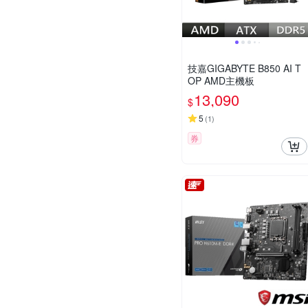
技嘉GIGABYTE B850 AI T
OP AMD主機板
13,090
$
5
(
1
)
券