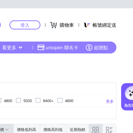
購物車
帳號綁定送
登入
看更多
uniopen 聯名卡
超贈點
4800
5333
8400+
4600
更多
7000
5133
4400
6000
其它型號
150
0
B550
Z790
TRX50
AMD X670
B660
AMD sTR5
H61
Z790
更多
價
價格低到高
價格高到低
近期熱銷