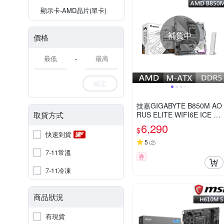
顯示卡-AMD晶片(單卡)
補貨中
價格
-
確定
技嘉GIGABYTE B850M AO
取貨方式
RUS ELITE WIFI6E ICE A
MD主機板
6,290
$
快速到貨
5
(
2
)
7-11常溫
券
7-11冷凍
商品狀況
有現貨