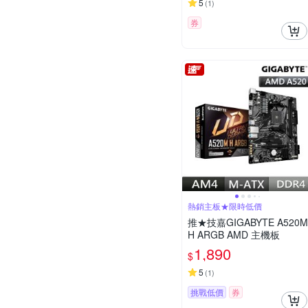
5
(
1
)
券
熱銷主板★限時低價
推★技嘉GIGABYTE A520M
H ARGB AMD 主機板
1,890
$
5
(
1
)
挑戰低價
券