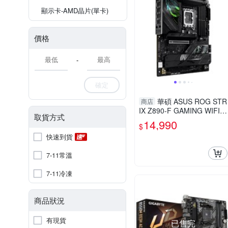
顯示卡-AMD晶片(單卡)
價格
-
確定
華碩 ASUS ROG STR
商店
IX Z890-F GAMING WIFI I
取貨方式
NTEL 主機板
14,990
$
快速到貨
7-11常溫
7-11冷凍
商品狀況
有現貨
已售完