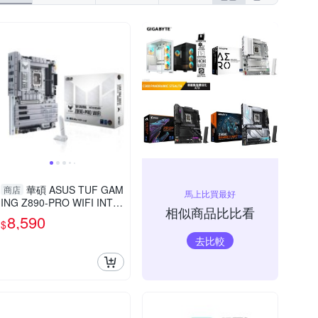
華碩 ASUS TUF GAM
商店
馬上比買最好
ING Z890-PRO WIFI INTE
相似商品比比看
L主機板
8,590
$
去比較