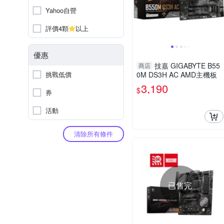
Yahoo自營
評價4顆
以上
優惠
技嘉 GIGABYTE B55
商店
挑戰低價
0M DS3H AC AMD主機板
3,190
$
券
活動
清除所有條件
已售完