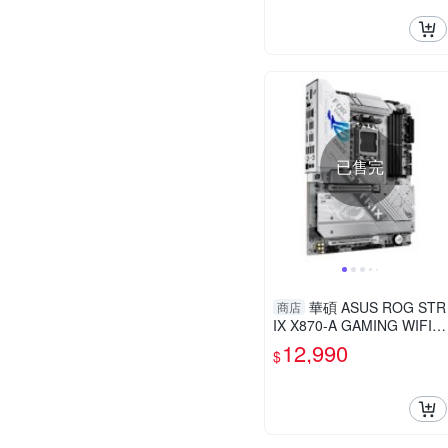
已售完
華碩 ASUS ROG STR
商店
IX X870-A GAMING WIFI A
MD 主機板
12,990
$