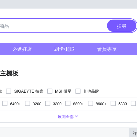
搜尋
必逛好店
刷卡/超取
會員專享
主機板
擎
GIGABYTE 技嘉
MSI 微星
其他品牌
6400+
9200
3200
8800+
8600+
5333
6800
7800
5000
5400
2133
1600
5133
700
 ITX
B860
192G
B860
AM4
E-ATX
Z890
32G
B850
LGA1200
B850
mini ATX
16G
B650
AMD B650
Socket 1155
H610
uATX
A520
H610
TRX50
B550
AMD A520
LGA20
Z79
展開全部
H110
H510
AMD A620
B560
評