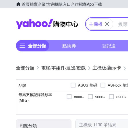
首頁
拍賣
企業/大宗採購入口
合作招商
App下載
Yahoo購物中心
主機板
全部分類
點換券
登記送
電腦/零組件/週邊/遊戲
主機板/顯示卡
ASUS 華碩
ASRock 華
品牌
最高支援記憶體頻率
8000+
9066+
8200+
品牌名稱
(MHz)
9500
4600
7600
無
Z890
256G
LGA1851
ATX
Intel
X870
Micro-ATX
AMD
X870
64G
AM5
B760
128G
B760
LGA1
mini
晶片組
系列
最大支援記憶體容量
支援CPU腳位
主機板結構規格
支援CPU平台
7000
6000
其它型號
H81
A620
AMD sTR5
NVIDIA
B660
主機板 1130 筆結果
相關分類