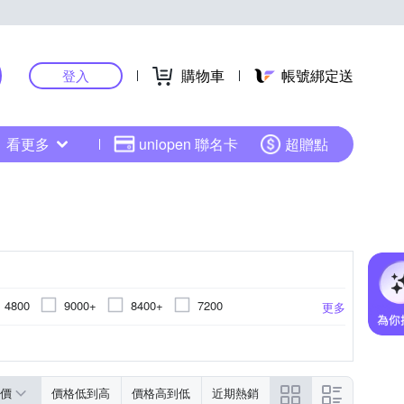
購物車
帳號綁定送
登入
看更多
uniopen 聯名卡
超贈點
4800
9000+
8400+
7200
更多
6200
4400
4666
6600
11
0
B550
X670
LGA1151
Z790
B660
TRX4
AMD X670
H110
LGA1150
H510
H61
更多
更多
更多
價
價格低到高
價格高到低
近期熱銷