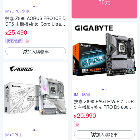
50元
[M+CPU+水冷]
技嘉 Z890 AORUS PRO ICE D
DR5 主機板+Intel Core Ultra 5
250K Plus【18核】+酷碼 Elite
25,490
$
Liquid 360 ARGB 黑 水冷
挑戰低價
券
加入購物車
[M+RAM]
技嘉 Z890 EAGLE WIFI7 DDR
5 主機板+美光 PRO D5 6000 3
2G(16G*2)超頻(雙通)(黑散熱
20,990
$
片)
券
加入購物車
[M+CPU]