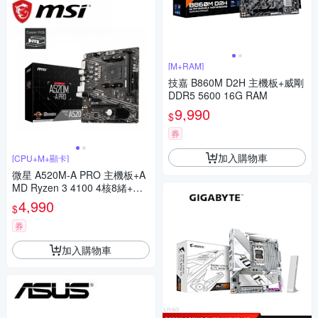
[M+RAM]
技嘉 B860M D2H 主機板+威剛
DDR5 5600 16G RAM
9,990
$
券
加入購物車
[CPU+M+顯卡]
微星 A520M-A PRO 主機板+A
MD Ryzen 3 4100 4核8緒+微
星 N210-MD1G/D3 顯示卡
4,990
$
券
加入購物車