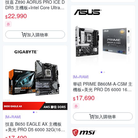
技嘉 Z890 AORUS PRO ICE D
DR5 主機板+Intel Core Ultra 5
250K Plus【18核】
22,990
$
券
加入購物車
[M+RAM]
華碩 PRIME B860M-A-CSM 主
機板+美光 PRO D5 6000 16G*
2 超頻 32G 雙通 黑散熱片
17,690
$
券
加入購物車
[M+RAM]
技嘉 B650 EAGLE AX 主機板
+美光 PRO D5 6000 32G(16G
*2)超頻(雙通)(黑散熱片)
17,490