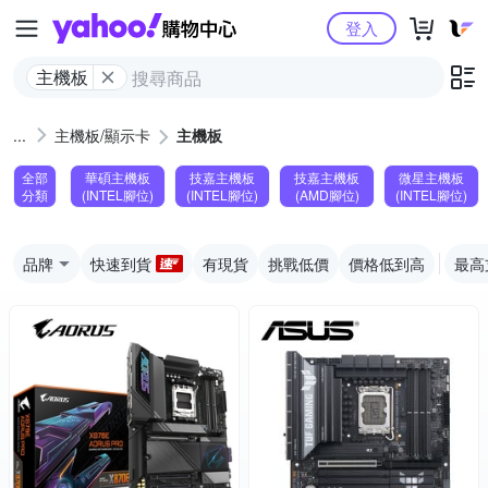
Yahoo購物中心
登入
主機板
主機板/顯示卡
主機板
全部
華碩主機板
技嘉主機板
技嘉主機板
微星主機板
分類
(INTEL腳位)
(INTEL腳位)
(AMD腳位)
(INTEL腳位)
品牌
快速到貨
有現貨
挑戰低價
價格低到高
最高