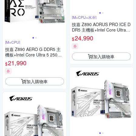
[M+CPU+水冷]
技嘉 Z890 AORUS PRO ICE D
DR5 主機板+Intel Core Ultra 5
250KF Plus【18核】+技嘉 GA
24,990
$
MING 360 ICE(白) 飛鷹水冷
[M+CPU]
券
技嘉 Z890 AERO G DDR5 主
機板+Intel Core Ultra 5 250K P
加入購物車
lus【18核】
21,990
$
券
加入購物車