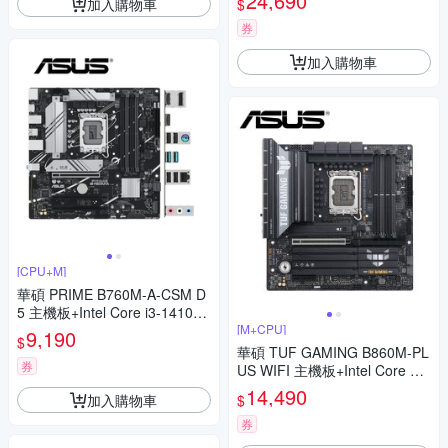
24,690
加入購物車
$
券
加入購物車
[CPU+M]
華碩 PRIME B760M-A-CSM D
5 主機板+Intel Core i3-14100
【4核8緒】處理器(M+C組合
[M+CPU]
9,190
$
包)
華碩 TUF GAMING B860M-PL
券
US WIFI 主機板+Intel Core Ult
ra 5 235【14核】
14,490
加入購物車
$
券