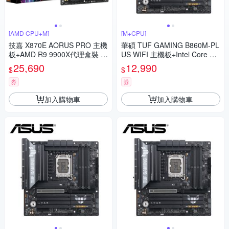
[AMD CPU+M]
[M+CPU]
技嘉 X870E AORUS PRO 主機
華碩 TUF GAMING B860M-PL
板+AMD R9 9900X代理盒裝 1
US WIFI 主機板+Intel Core Ult
2核 24緒 中央處理器
ra 5 245KF【14核】
25,690
12,990
$
$
券
券
加入購物車
加入購物車