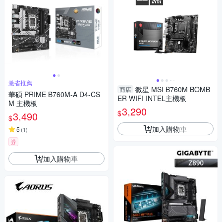
激省推薦
微星 MSI B760M BOMB
商店
華碩 PRIME B760M-A D4-CS
ER WIFI INTEL主機板
M 主機板
3,290
$
3,490
$
加入購物車
5
(
1
)
券
加入購物車