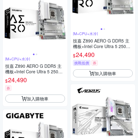
[M+CPU+水冷]
技嘉 Z890 AERO G DDR5 主
機板+Intel Core Ultra 5 250K P
lus【18核】+酷碼 Elite Liquid
24,490
$
360 ARGB 黑 水冷
[M+CPU+水冷]
挑戰低價
券
技嘉 Z890 AERO G DDR5 主
機板+Intel Core Ultra 5 250K P
加入購物車
lus【18核】+技嘉 GAMING 36
24,490
$
0 ICE(白) 飛鷹水冷
券
加入購物車