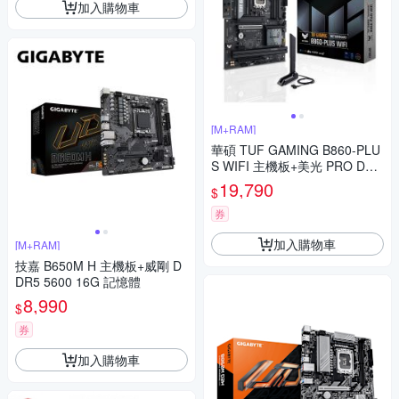
加入購物車
[M+RAM]
華碩 TUF GAMING B860-PLU
S WIFI 主機板+美光 PRO D5 6
000 16G*2 超頻 32G 雙通 黑
19,790
$
散熱片
券
加入購物車
[M+RAM]
技嘉 B650M H 主機板+威剛 D
DR5 5600 16G 記憶體
8,990
$
券
加入購物車