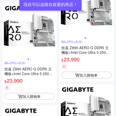
現在可以追蹤你喜愛的商店！
[M+CPU+水冷]
技嘉 Z890 AERO G DDR5 主
機板+Intel Core Ultra 5 250KF
Plus【18核】+技嘉 GAMING 3
23,990
$
60 ICE(白) 飛鷹水冷
[M+CPU+水冷]
券
技嘉 Z890 AERO G DDR5 主
機板+Intel Core Ultra 5 250KF
加入購物車
Plus【18核】+酷碼 Elite Liquid
23,990
$
360 ARGB 黑 水冷
券
加入購物車