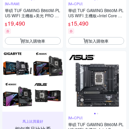
[M+RAM]
[M+CPU]
華碩 TUF GAMING B860M-PL
華碩 TUF GAMING B860M-PL
US WIFI 主機板+美光 PRO D5
US WIFI 主機板+Intel Core Ult
6000 16G*2 超頻 32G 雙通 黑
ra 7 265KF【20核】
19,490
15,490
$
$
散熱片
券
券
加入購物車
加入購物車
[M+CPU]
馬上比買最好
華碩 TUF GAMING B860M-PL
相似商品比比看