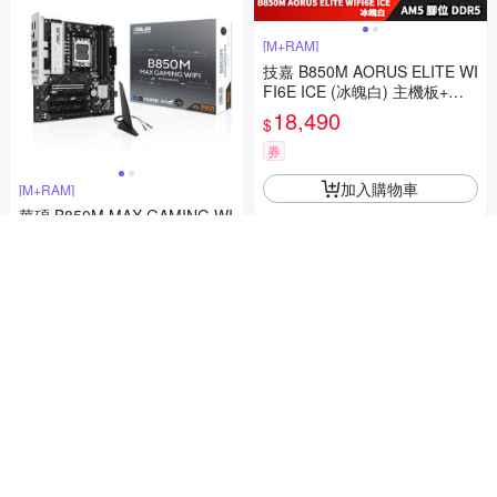
[M+RAM]
技嘉 B850M AORUS ELITE WI
FI6E ICE (冰魄白) 主機板+威
剛 DDR5 5600 32G RAM
18,490
$
券
加入購物車
[M+RAM]
華碩 B850M MAX GAMING WI
FI 主機板+美光 PRO D5 16G*
2 6000 超頻 (雙通)
18,490
$
券
加入購物車
[M+RAM