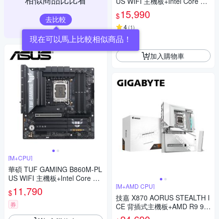
US WIFI 主機板+Intel Core Ult
ra 7 265K【20核】
15,990
$
去比較
4
(
1
)
現在可以馬上比較相似商品！
券
加入購物車
[M+CPU]
華碩 TUF GAMING B860M-PL
US WIFI 主機板+Intel Core Ult
ra 5 225【10核】
[M+AMD CPU]
11,790
$
技嘉 X870 AORUS STEALTH I
券
CE 背插式主機板+AMD R9 99
00X 12核/24緒