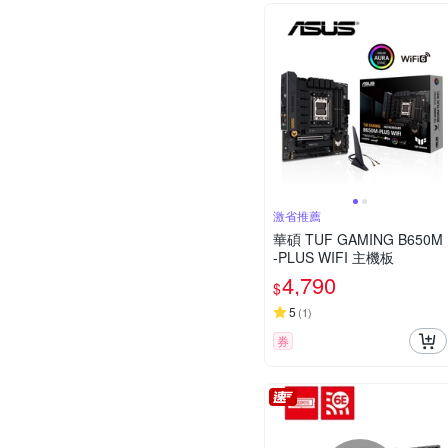
激省推薦
華碩 TUF GAMING B650M
-PLUS WIFI 主機板
4,790
$
5
(
1
)
券