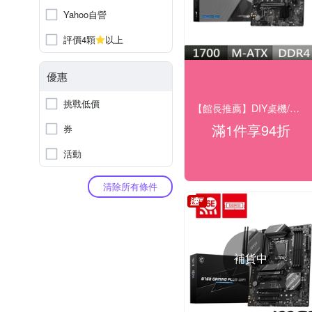
Yahoo自營
評價4顆
以上
優惠
挑戰低價
【館長推薦】DIY桌機/零組件★94折
滿1件享94折
券
活動
清除所有條件
補貨中