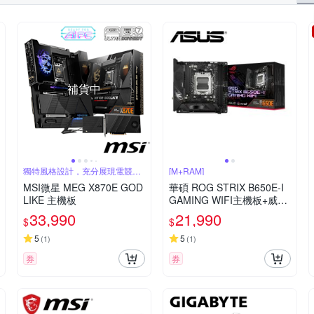
補貨中
獨特風格設計，充分展現電競態
[M+RAM]
度
MSI微星 MEG X870E GOD
華碩 ROG STRIX B650E-I
LIKE 主機板
GAMING WIFI主機板+威剛
D5 16G*2 6000 Blade RGB
33,990
21,990
$
$
CL36 黑色記憶體
5
5
(
1
)
(
1
)
券
券