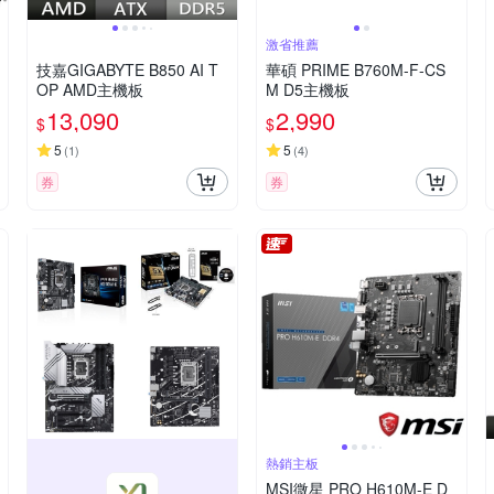
激省推薦
技嘉GIGABYTE B850 AI T
華碩 PRIME B760M-F-CS
OP AMD主機板
M D5主機板
13,090
2,990
$
$
5
5
(
1
)
(
4
)
券
券
熱銷主板
MSI微星 PRO H610M-E D