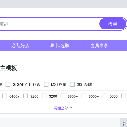
搜尋
必逛好店
刷卡/超取
會員專享
主機板
擎
GIGABYTE 技嘉
MSI 微星
其他品牌
6400+
9200
3200
8800+
8600+
5333
6800
7800
5000
5400
2133
1600
5133
700
 ITX
B860
192G
B860
AM4
E-ATX
Z890
32G
B850
LGA1200
B850
mini ATX
16G
B650
AMD B650
Socket 1155
H610
uATX
A520
H610
TRX50
B550
AMD A520
LGA20
Z79
展開全部
H110
H510
AMD A620
B560
評