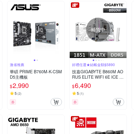
補貨中
激省推薦
好禮任選★結帳金額$5890
華碩 PRIME B760M-K-CSM
技嘉GIGABYTE B860M AO
D5主機板
RUS ELITE WIFI 6E ICE Int
el 主機板(下單再折)
2,990
6,490
$
$
5
5
(
2
)
(
1
)
券
券