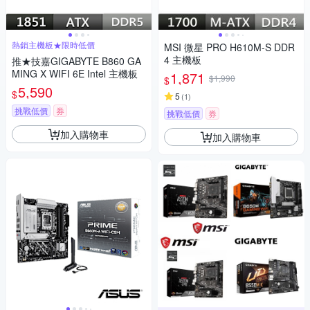
熱銷主機板★限時低價
MSI 微星 PRO H610M-S DDR
4 主機板
推★技嘉GIGABYTE B860 GA
MING X WIFI 6E Intel 主機板
1,871
$1,990
$
5,590
$
5
(
1
)
挑戰低價
券
挑戰低價
券
加入購物車
加入購物車