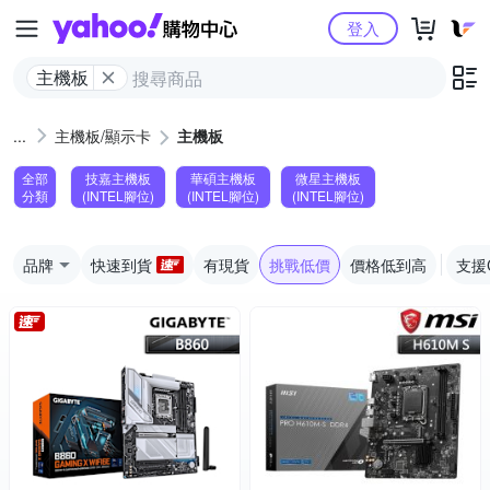
Yahoo購物中心
登入
主機板
主機板/顯示卡
主機板
全部
技嘉主機板
華碩主機板
微星主機板
分類
(INTEL腳位)
(INTEL腳位)
(INTEL腳位)
品牌
快速到貨
有現貨
挑戰低價
價格低到高
支援