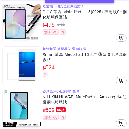
給愛機一個安全的家就對了
CITY 華為 Mate Pad 11.5(2025) 專用版9H鋼
化玻璃保護貼
475
$
$
499
限時下殺
券
超清超透 簡單易貼 滑順觸感
Xmart 華為 MediaPad T3 8吋 薄型 9H 玻璃保
護貼
524
$
券
硬度高達9H,防禦性能強
NILLKIN HUWAEI MatePad 11 Amazing H+ 防
爆鋼化玻璃貼
502
$
86折
限時下殺
券