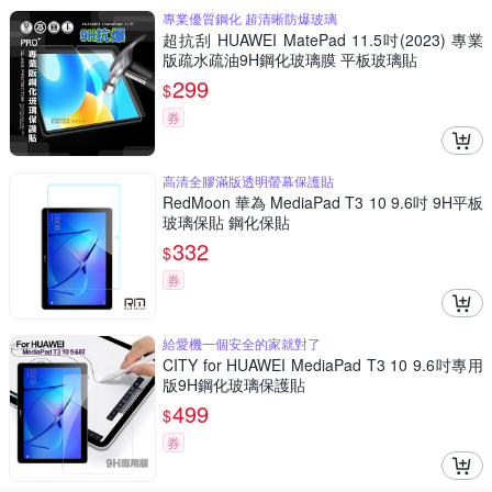
專業優質鋼化 超清晰防爆玻璃
超抗刮 HUAWEI MatePad 11.5吋(2023) 專業
版疏水疏油9H鋼化玻璃膜 平板玻璃貼
299
$
券
高清全膠滿版透明螢幕保護貼
RedMoon 華為 MediaPad T3 10 9.6吋 9H平板
玻璃保貼 鋼化保貼
332
$
券
給愛機一個安全的家就對了
CITY for HUAWEI MediaPad T3 10 9.6吋專用
版9H鋼化玻璃保護貼
499
$
券