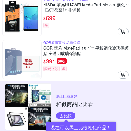
NISDA 華為HUAWEI MediaPad M5 8.4 鋼化 9
H玻璃螢幕貼-非滿版
699
$
券
GOR原廠直出 品質保證
GOR 華為 MatePad 10.4吋 平板鋼化玻璃保護
貼 全透明玻璃保護貼
391
$
86折
限時下殺
券
馬上比買最好
相似商品比比看
去比較
現在可以馬上比較相似商品！