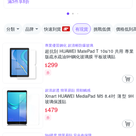
滿3件享8折
分類
品牌
快速到貨
有現貨
挑戰低價
價格低到
專業優質鋼化 超清晰防爆玻璃
超抗刮 HUAWEI MatePad T 10s/10 共用 專業
版疏水疏油9H鋼化玻璃膜 平板玻璃貼
299
$
券
超清超透 簡單易貼 滑順觸感
Xmart HUAWEI MediaPad M5 8.4吋 薄型 9H
玻璃保護貼
479
$
券
9H硬度 簡單易貼 安全有保障