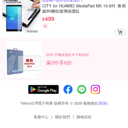
給愛機一個安全的家就對了
CITY for HUAWEI MediaPad M5 10.8吋 專用
版9H鋼化玻璃保護貼
499
$
券
GOR 手機保護貼▼下殺85折
滿3件享8折
Yahoo台灣電子商務 版權所有 © 2026 服務條款(
更新
)
客服中心
|
關於我們
|
購物須知