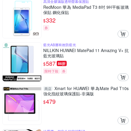
高清全膠滿版透明螢幕保護貼
RedMoon 華為 MediaPad T3 8吋 9H平板玻璃
保貼 鋼化保貼
332
$
券
藍光AB層有效防藍光
NILLKIN HUWAEI MatePad 11 Amazing V+ 抗
藍光玻璃貼
587
$
86折
限時下殺
券
Xmart for HUAWEI 華為Mate Pad T10s
商店
強化指紋玻璃保護貼-非滿版
479
$