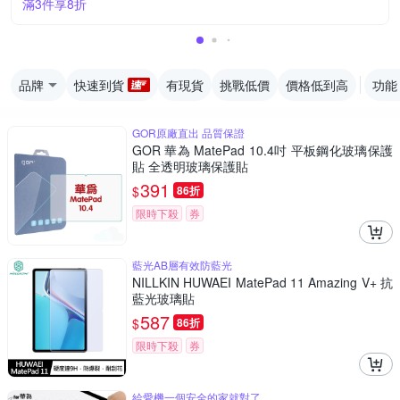
滿3件享8折
品牌
快速到貨
有現貨
挑戰低價
價格低到高
功能
GOR原廠直出 品質保證
GOR 華為 MatePad 10.4吋 平板鋼化玻璃保護
貼 全透明玻璃保護貼
391
$
86折
限時下殺
券
藍光AB層有效防藍光
NILLKIN HUWAEI MatePad 11 Amazing V+ 抗
藍光玻璃貼
587
$
86折
限時下殺
券
給愛機一個安全的家就對了