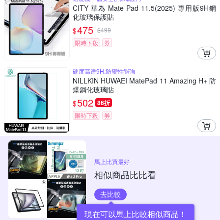
CITY 華為 Mate Pad 11.5(2025) 專用版9H鋼
化玻璃保護貼
475
$
$
499
限時下殺
券
硬度高達9H,防禦性能強
NILLKIN HUWAEI MatePad 11 Amazing H+ 防
爆鋼化玻璃貼
502
$
86折
限時下殺
券
馬上比買最好
相似商品比比看
去比較
現在可以馬上比較相似商品！