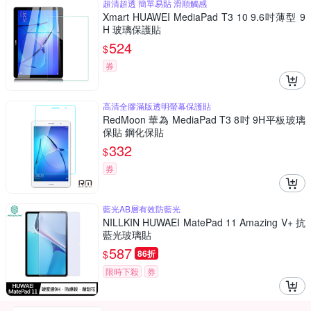
超清超透 簡單易貼 滑順觸感
Xmart HUAWEI MediaPad T3 10 9.6吋薄型 9
H 玻璃保護貼
524
$
券
高清全膠滿版透明螢幕保護貼
RedMoon 華為 MediaPad T3 8吋 9H平板玻璃
保貼 鋼化保貼
332
$
券
藍光AB層有效防藍光
NILLKIN HUWAEI MatePad 11 Amazing V+ 抗
藍光玻璃貼
587
$
86折
限時下殺
券