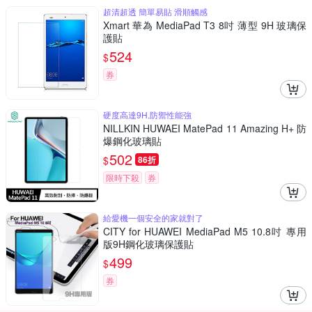
超清超透 簡單易貼 滑順觸感
Xmart 華為 MediaPad T3 8吋 薄型 9H 玻璃保
護貼
524
$
券
硬度高達9H,防禦性能強
NILLKIN HUWAEI MatePad 11 Amazing H+ 防
爆鋼化玻璃貼
502
$
86折
限時下殺
券
給愛機一個安全的家就對了
CITY for HUAWEI MediaPad M5 10.8吋 專用
版9H鋼化玻璃保護貼
499
$
券