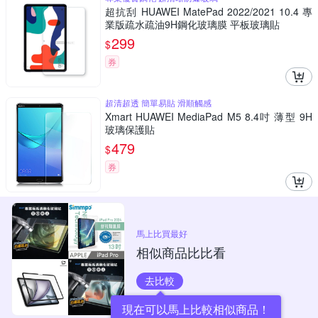
超抗刮 HUAWEI MatePad 2022/2021 10.4 專
業版疏水疏油9H鋼化玻璃膜 平板玻璃貼
299
$
券
超清超透 簡單易貼 滑順觸感
Xmart HUAWEI MediaPad M5 8.4吋 薄型 9H
玻璃保護貼
479
$
券
馬上比買最好
相似商品比比看
去比較
現在可以馬上比較相似商品！