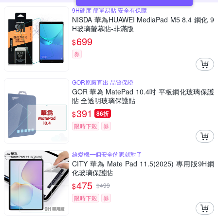
9H硬度 簡單易貼 安全有保障
NISDA 華為HUAWEI MediaPad M5 8.4 鋼化 9
H玻璃螢幕貼-非滿版
699
$
券
GOR原廠直出 品質保證
GOR 華為 MatePad 10.4吋 平板鋼化玻璃保護
貼 全透明玻璃保護貼
391
$
86折
限時下殺
券
給愛機一個安全的家就對了
CITY 華為 Mate Pad 11.5(2025) 專用版9H鋼
化玻璃保護貼
475
$
$
499
限時下殺
券