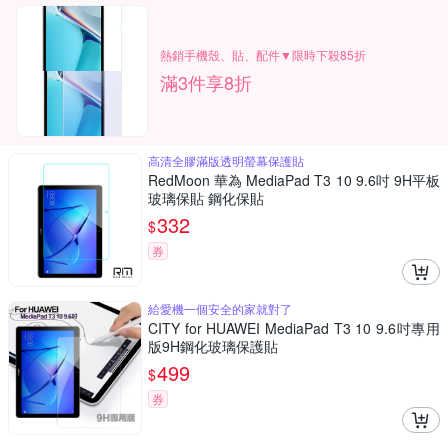
熱銷手機殼、貼、配件▼限時下殺85折
滿3件享8折
高清全膠滿版透明螢幕保護貼
RedMoon 華為 MediaPad T3 10 9.6吋 9H平板
玻璃保貼 鋼化保貼
332
$
券
給愛機一個安全的家就對了
CITY for HUAWEI MediaPad T3 10 9.6吋專用
版9H鋼化玻璃保護貼
499
$
券