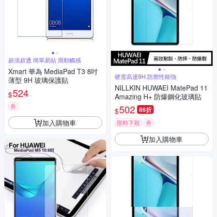
超清超透 簡單易貼 滑順觸感
Xmart 華為 MediaPad T3 8吋
硬度高達9H,防禦性能強
薄型 9H 玻璃保護貼
NILLKIN HUWAEI MatePad 11
524
$
Amazing H+ 防爆鋼化玻璃貼
券
502
86折
$
加入購物車
限時下殺
券
加入購物車