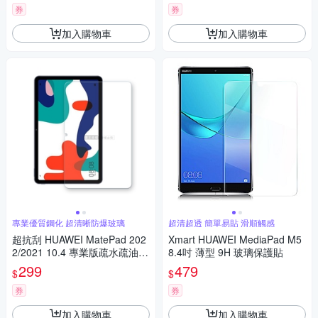
券
券
加入購物車
加入購物車
專業優質鋼化 超清晰防爆玻璃
超清超透 簡單易貼 滑順觸感
超抗刮 HUAWEI MatePad 202
Xmart HUAWEI MediaPad M5
2/2021 10.4 專業版疏水疏油9
8.4吋 薄型 9H 玻璃保護貼
H鋼化玻璃膜 平板玻璃貼
299
479
$
$
券
券
加入購物車
加入購物車