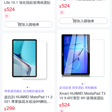
Lite 10.1 強化指紋玻璃保護貼
貼
524
$
524
$
券
券
加入購物車
加入購物車
超清超透 簡單易貼 滑順觸感
專業優質鋼化 超清晰防爆玻璃
Xmart HUAWEI MediaPad T3
超抗刮 HUAWEI MatePad 11 2
10 9.6吋薄型 9H 玻璃保護貼
021 專業版疏水疏油9H鋼化玻
524
$
璃膜 平板玻璃貼
299
$
券