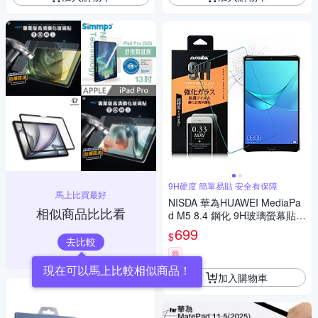
9H硬度 簡單易貼 安全有保障
馬上比買最好
NISDA 華為HUAWEI MediaPa
相似商品比比看
d M5 8.4 鋼化 9H玻璃螢幕貼-
非滿版
699
$
去比較
券
現在可以馬上比較相似商品！
加入購物車