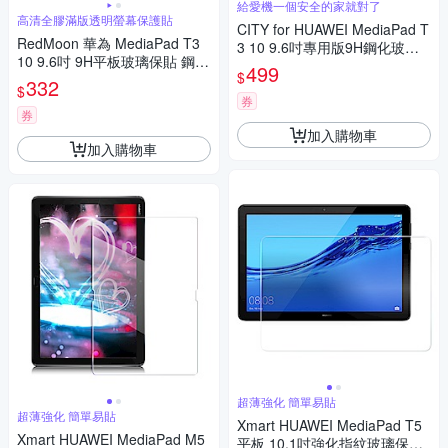
給愛機一個安全的家就對了
高清全膠滿版透明螢幕保護貼
CITY for HUAWEI MediaPad T
RedMoon 華為 MediaPad T3
3 10 9.6吋專用版9H鋼化玻璃
10 9.6吋 9H平板玻璃保貼 鋼化
保護貼
499
$
保貼
332
$
券
券
加入購物車
加入購物車
超薄強化 簡單易貼
超薄強化 簡單易貼
Xmart HUAWEI MediaPad T5
Xmart HUAWEI MediaPad M5
平板 10.1吋強化指紋玻璃保護