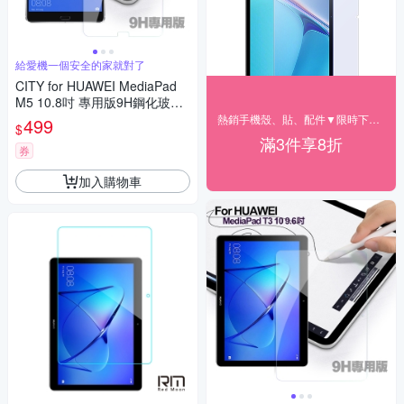
給愛機一個安全的家就對了
CITY for HUAWEI MediaPad
M5 10.8吋 專用版9H鋼化玻璃
保護貼
熱銷手機殼、貼、配件▼限時下殺85折
499
$
滿3件享8折
券
加入購物車