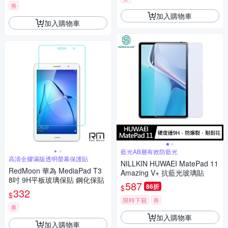
券
加入購物車
加入購物車
藍光AB層有效防藍光
高清全膠滿版透明螢幕保護貼
NILLKIN HUWAEI MatePad 11
RedMoon 華為 MediaPad T3
Amazing V+ 抗藍光玻璃貼
8吋 9H平板玻璃保貼 鋼化保貼
587
86折
$
332
$
限時下殺
券
券
加入購物車
加入購物車