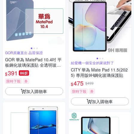
GOR原廠直出 品質保證
GOR 華為 MatePad 10.4吋 平
給愛機一個安全的家就對了
板鋼化玻璃保護貼 全透明玻璃
CITY 華為 Mate Pad 11.5(202
保護貼
391
86折
$
5) 專用版9H鋼化玻璃保護貼
限時下殺
券
475
$499
$
加入購物車
限時下殺
券
加入購物車