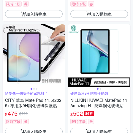
限時下殺
券
限時下殺
券
加入購物車
加入購物車
給愛機一個安全的家就對了
硬度高達9H,防禦性能強
CITY 華為 Mate Pad 11.5(202
NILLKIN HUWAEI MatePad 11
5) 專用版9H鋼化玻璃保護貼
Amazing H+ 防爆鋼化玻璃貼
475
502
$499
86折
$
$
限時下殺
券
限時下殺
券
加入購物車
加入購物車