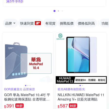
滿3件享8折
品牌
快速到貨
有現貨
挑戰低價
價格低到高
功能
GOR原廠直出 品質保證
藍光AB層有效防藍光
GOR 華為 MatePad 10.4吋 平
NILLKIN HUWAEI MatePad 11
板鋼化玻璃保護貼 全透明玻璃
Amazing V+ 抗藍光玻璃貼
保護貼
391
587
86折
86折
$
$