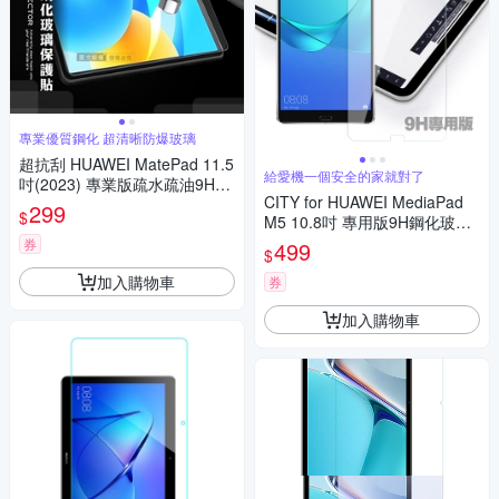
專業優質鋼化 超清晰防爆玻璃
超抗刮 HUAWEI MatePad 11.5
給愛機一個安全的家就對了
吋(2023) 專業版疏水疏油9H鋼
CITY for HUAWEI MediaPad
化玻璃膜 平板玻璃貼
299
$
M5 10.8吋 專用版9H鋼化玻璃
保護貼
券
499
$
加入購物車
券
加入購物車