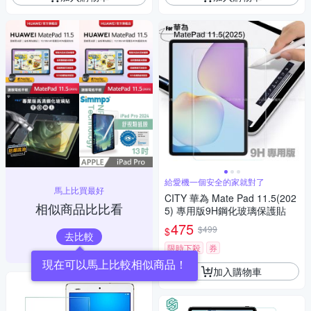
給愛機一個安全的家就對了
馬上比買最好
CITY 華為 Mate Pad 11.5(202
相似商品比比看
5) 專用版9H鋼化玻璃保護貼
475
$499
$
去比較
限時下殺
券
現在可以馬上比較相似商品！
加入購物車