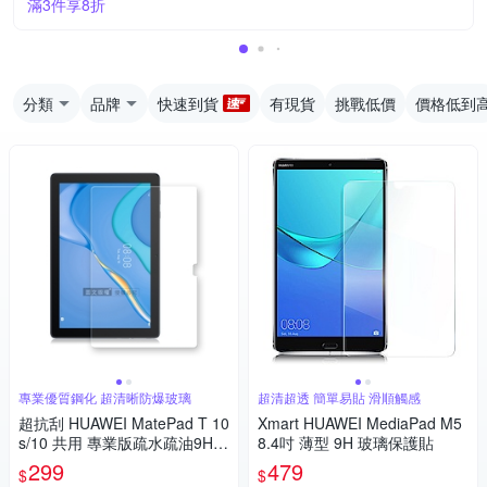
滿3件享8折
分類
品牌
快速到貨
有現貨
挑戰低價
價格低到
專業優質鋼化 超清晰防爆玻璃
超清超透 簡單易貼 滑順觸感
超抗刮 HUAWEI MatePad T 10
Xmart HUAWEI MediaPad M5
s/10 共用 專業版疏水疏油9H鋼
8.4吋 薄型 9H 玻璃保護貼
化玻璃膜 平板玻璃貼
299
479
$
$