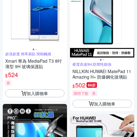
超清超透 簡單易貼 滑順觸感
Xmart 華為 MediaPad T3 8吋
硬度高達9H,防禦性能強
薄型 9H 玻璃保護貼
NILLKIN HUWAEI MatePad 11
524
$
Amazing H+ 防爆鋼化玻璃貼
券
502
86折
$
加入購物車
限時下殺
券
加入購物車