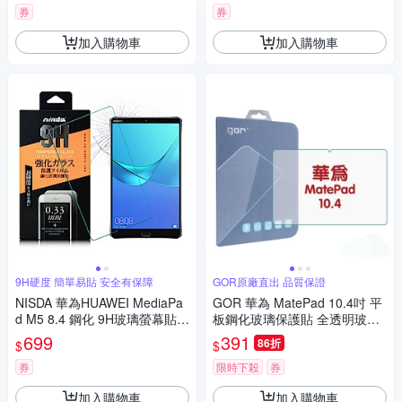
券
券
加入購物車
加入購物車
9H硬度 簡單易貼 安全有保障
GOR原廠直出 品質保證
NISDA 華為HUAWEI MediaPa
GOR 華為 MatePad 10.4吋 平
d M5 8.4 鋼化 9H玻璃螢幕貼-
板鋼化玻璃保護貼 全透明玻璃
非滿版
保護貼
699
391
86折
$
$
券
限時下殺
券
加入購物車
加入購物車