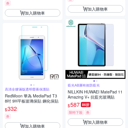
券
加入購物車
加入購物車
藍光AB層有效防藍光
高清全膠滿版透明螢幕保護貼
NILLKIN HUWAEI MatePad 11
RedMoon 華為 MediaPad T3
Amazing V+ 抗藍光玻璃貼
8吋 9H平板玻璃保貼 鋼化保貼
587
86折
$
332
$
限時下殺
券
券
加入購物車
加入購物車