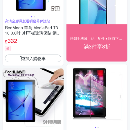
高清全膠滿版透明螢幕保護貼
RedMoon 華為 MediaPad T3
10 9.6吋 9H平板玻璃保貼 鋼化
保貼
熱銷手機殼、貼、配件▼限時下殺85折
332
$
滿3件享8折
券
加入購物車