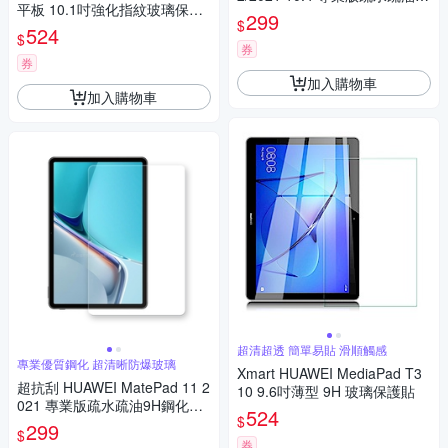
平板 10.1吋強化指紋玻璃保護
H鋼化玻璃膜 平板玻璃貼
299
$
貼
524
$
券
券
加入購物車
加入購物車
超清超透 簡單易貼 滑順觸感
專業優質鋼化 超清晰防爆玻璃
Xmart HUAWEI MediaPad T3
超抗刮 HUAWEI MatePad 11 2
10 9.6吋薄型 9H 玻璃保護貼
021 專業版疏水疏油9H鋼化玻
524
$
璃膜 平板玻璃貼
299
$
券