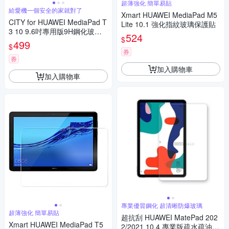
超薄強化 簡單易貼
給愛機一個安全的家就對了
Xmart HUAWEI MediaPad M5
CITY for HUAWEI MediaPad T
Lite 10.1 強化指紋玻璃保護貼
3 10 9.6吋專用版9H鋼化玻璃
524
$
保護貼
499
$
券
券
加入購物車
加入購物車
專業優質鋼化 超清晰防爆玻璃
超薄強化 簡單易貼
超抗刮 HUAWEI MatePad 202
Xmart HUAWEI MediaPad T5
2/2021 10.4 專業版疏水疏油9