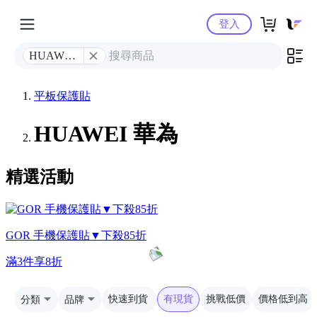
Yahoo購物中心
登入
HUAWEI
華為
平板保護貼
HUAWEI 華為
精選活動
GOR 手機保護貼▼下殺85折
滿3件享8折
分類
品牌
快速到貨
有現貨
挑戰低價
價格低到高