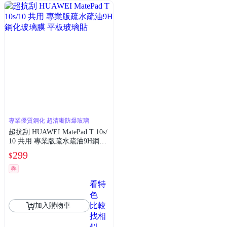
專業優質鋼化 超清晰防爆玻璃
超抗刮 HUAWEI MatePad T 10s/
10 共用 專業版疏水疏油9H鋼化
玻璃膜 平板玻璃貼
299
$
券
看特
色
比較
加入購物車
找相
似