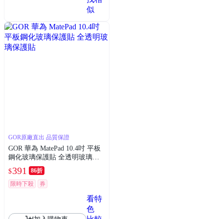
似
GOR原廠直出 品質保證
GOR 華為 MatePad 10.4吋 平板
鋼化玻璃保護貼 全透明玻璃保
護貼
391
86折
$
限時下殺
券
看特
色