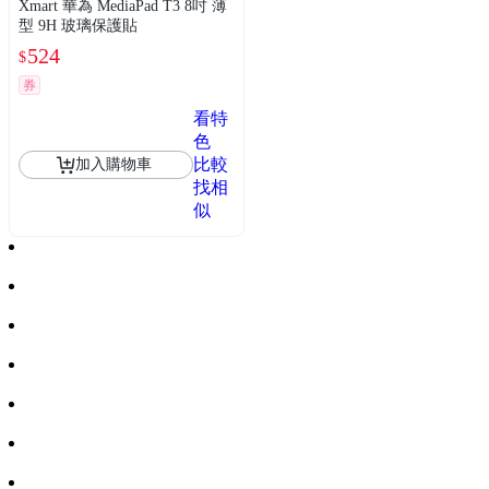
Xmart 華為 MediaPad T3 8吋 薄
型 9H 玻璃保護貼
524
$
券
看特
色
比較
加入購物車
找相
似