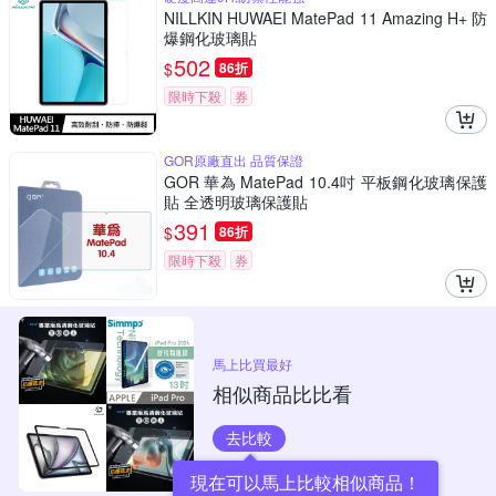
NILLKIN HUWAEI MatePad 11 Amazing H+ 防
爆鋼化玻璃貼
502
$
86折
限時下殺
券
GOR原廠直出 品質保證
GOR 華為 MatePad 10.4吋 平板鋼化玻璃保護
貼 全透明玻璃保護貼
391
$
86折
限時下殺
券
馬上比買最好
相似商品比比看
去比較
現在可以馬上比較相似商品！