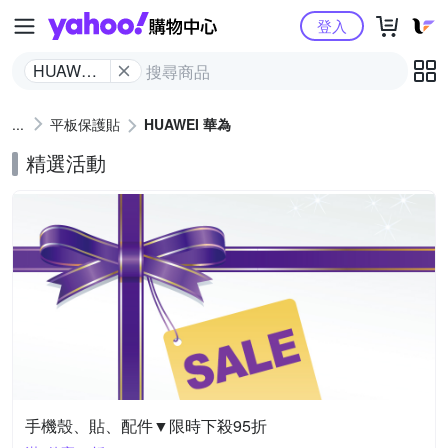
Yahoo購物中心
登入
HUAWEI
華為
平板保護貼
HUAWEI 華為
精選活動
手機殼、貼、配件▼限時下殺95折