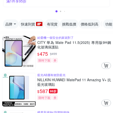
滿1件享95折
品牌
快速到貨
有現貨
挑戰低價
價格低到高
功能
給愛機一個安全的家就對了
CITY 華為 Mate Pad 11.5(2025) 專用版9H鋼
化玻璃保護貼
475
$
$
499
限時下殺
券
藍光AB層有效防藍光
NILLKIN HUWAEI MatePad 11 Amazing V+ 抗
藍光玻璃貼
587
$
86折
限時下殺
券
硬度高達9H,防禦性能強