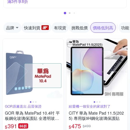
滿3件享8折
品牌
快速到貨
有現貨
挑戰低價
價格低到高
功能
GOR原廠直出 品質保證
給愛機一個安全的家就對了
GOR 華為 MatePad 10.4吋 平
CITY 華為 Mate Pad 11.5(202
板鋼化玻璃保護貼 全透明玻璃
5) 專用版9H鋼化玻璃保護貼
保護貼
391
475
86折
$499
$
$