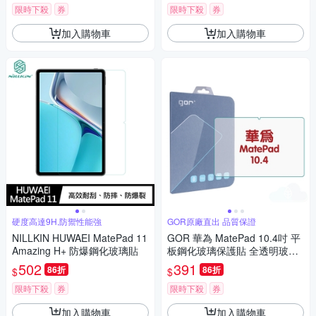
限時下殺
券
限時下殺
券
加入購物車
加入購物車
硬度高達9H,防禦性能強
GOR原廠直出 品質保證
NILLKIN HUWAEI MatePad 11
GOR 華為 MatePad 10.4吋 平
Amazing H+ 防爆鋼化玻璃貼
板鋼化玻璃保護貼 全透明玻璃
保護貼
502
391
86折
86折
$
$
限時下殺
券
限時下殺
券
加入購物車
加入購物車