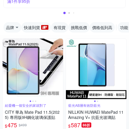
滿1件享95折
品牌
快速到貨
有現貨
挑戰低價
價格低到高
功能
給愛機一個安全的家就對了
藍光AB層有效防藍光
CITY 華為 Mate Pad 11.5(202
NILLKIN HUWAEI MatePad 11
5) 專用版9H鋼化玻璃保護貼
Amazing V+ 抗藍光玻璃貼
475
587
$499
86折
$
$