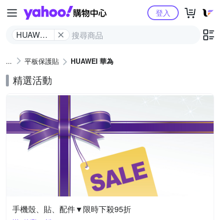
Yahoo購物中心
登入
HUAWEI
華為
平板保護貼
HUAWEI 華為
精選活動
手機殼、貼、配件▼限時下殺95折