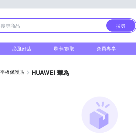
搜尋
必逛好店
刷卡/超取
會員專享
HUAWEI 華為
平板保護貼