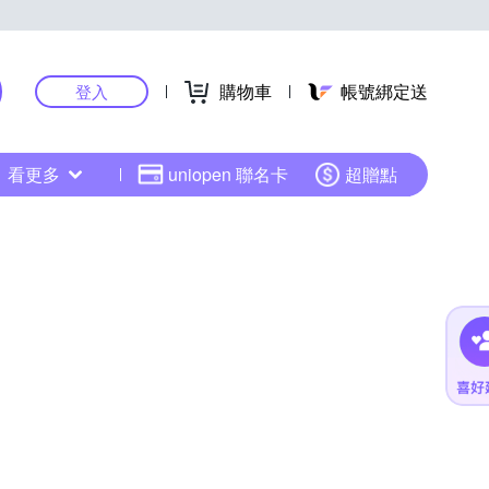
購物車
帳號綁定送
登入
看更多
uniopen 聯名卡
超贈點