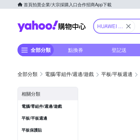
首頁
拍賣
企業/大宗採購入口
合作招商
App下載
Yahoo購物中心
HUAWEI 華
為
全部分類
點換券
登記送
電腦/零組件/週邊/遊戲
平板/平板週邊
相關分類
電腦/零組件/週邊/遊戲
平板/平板週邊
平板保護貼