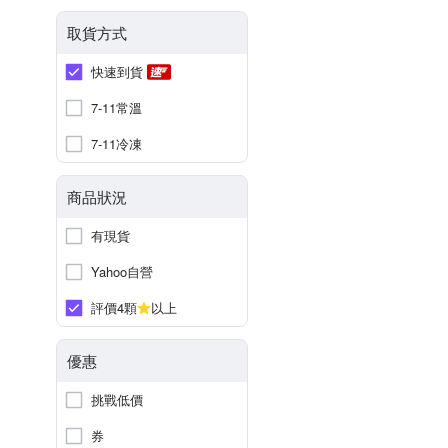
取貨方式
快速到貨
7-11常溫
7-11冷凍
商品狀況
有現貨
Yahoo自營
評價4顆
以上
優惠
挑戰低價
券