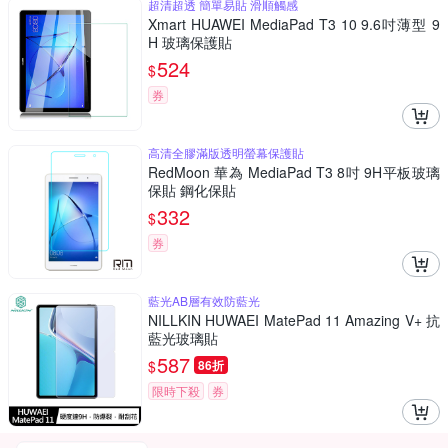
超清超透 簡單易貼 滑順觸感
Xmart HUAWEI MediaPad T3 10 9.6吋薄型 9
H 玻璃保護貼
524
$
券
高清全膠滿版透明螢幕保護貼
RedMoon 華為 MediaPad T3 8吋 9H平板玻璃
保貼 鋼化保貼
332
$
券
藍光AB層有效防藍光
NILLKIN HUWAEI MatePad 11 Amazing V+ 抗
藍光玻璃貼
587
$
86折
限時下殺
券