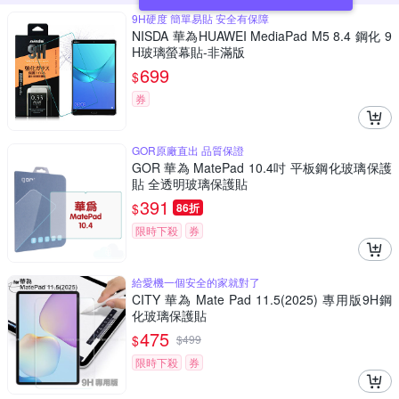
9H硬度 簡單易貼 安全有保障
NISDA 華為HUAWEI MediaPad M5 8.4 鋼化 9
H玻璃螢幕貼-非滿版
699
$
券
GOR原廠直出 品質保證
GOR 華為 MatePad 10.4吋 平板鋼化玻璃保護
貼 全透明玻璃保護貼
391
$
86折
限時下殺
券
給愛機一個安全的家就對了
CITY 華為 Mate Pad 11.5(2025) 專用版9H鋼
化玻璃保護貼
475
$
$
499
限時下殺
券