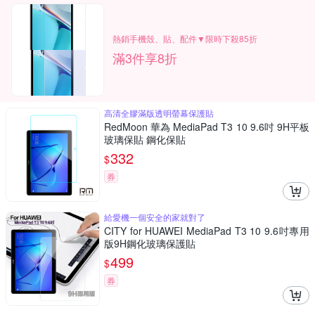
熱銷手機殼、貼、配件▼限時下殺85折
滿3件享8折
高清全膠滿版透明螢幕保護貼
RedMoon 華為 MediaPad T3 10 9.6吋 9H平板
玻璃保貼 鋼化保貼
332
$
券
給愛機一個安全的家就對了
CITY for HUAWEI MediaPad T3 10 9.6吋專用
版9H鋼化玻璃保護貼
499
$
券