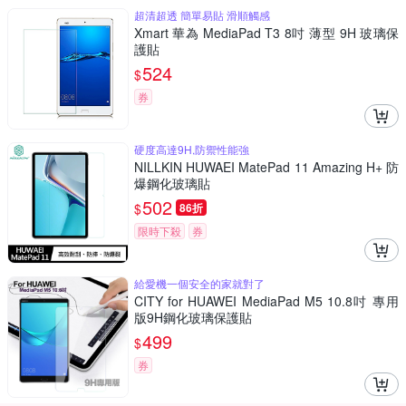
超清超透 簡單易貼 滑順觸感
Xmart 華為 MediaPad T3 8吋 薄型 9H 玻璃保
護貼
524
$
券
硬度高達9H,防禦性能強
NILLKIN HUWAEI MatePad 11 Amazing H+ 防
爆鋼化玻璃貼
502
$
86折
限時下殺
券
給愛機一個安全的家就對了
CITY for HUAWEI MediaPad M5 10.8吋 專用
版9H鋼化玻璃保護貼
499
$
券