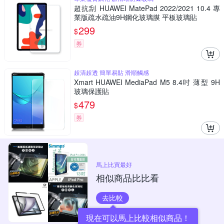
超抗刮 HUAWEI MatePad 2022/2021 10.4 專
業版疏水疏油9H鋼化玻璃膜 平板玻璃貼
299
$
券
超清超透 簡單易貼 滑順觸感
Xmart HUAWEI MediaPad M5 8.4吋 薄型 9H
玻璃保護貼
479
$
券
馬上比買最好
相似商品比比看
去比較
現在可以馬上比較相似商品！