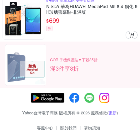
9H硬度 簡單易貼 安全有保障
NISDA 華為HUAWEI MediaPad M5 8.4 鋼化 9
H玻璃螢幕貼-非滿版
699
$
券
GOR 手機保護貼▼下殺85折
滿3件享8折
Yahoo台灣電子商務 版權所有 © 2026 服務條款(
更新
)
客服中心
|
關於我們
|
購物須知