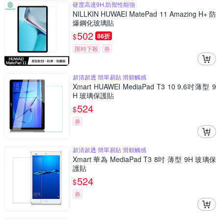
硬度高達9H,防禦性能強
NILLKIN HUWAEI MatePad 11 Amazing H+ 防
爆鋼化玻璃貼
502
$
86折
限時下殺
券
超清超透 簡單易貼 滑順觸感
Xmart HUAWEI MediaPad T3 10 9.6吋薄型 9
H 玻璃保護貼
524
$
券
超清超透 簡單易貼 滑順觸感
Xmart 華為 MediaPad T3 8吋 薄型 9H 玻璃保
護貼
524
$
券