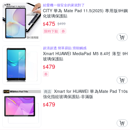
給愛機一個安全的家就對了
CITY 華為 Mate Pad 11.5(2025) 專用版9H鋼
化玻璃保護貼
475
$
$
499
限時下殺
券
超清超透 簡單易貼 滑順觸感
Xmart HUAWEI MediaPad M5 8.4吋 薄型 9H
玻璃保護貼
479
$
券
Xmart for HUAWEI 華為Mate Pad T10s
商店
強化指紋玻璃保護貼-非滿版
479
$