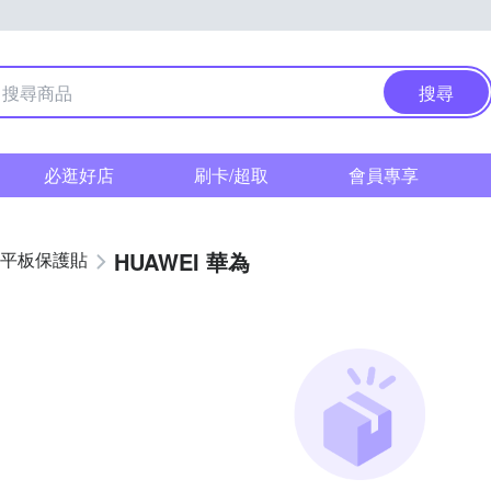
搜尋
必逛好店
刷卡/超取
會員專享
HUAWEI 華為
平板保護貼