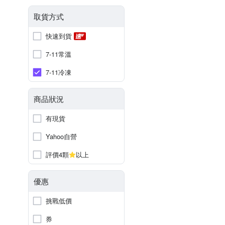
取貨方式
快速到貨
7-11常溫
7-11冷凍
商品狀況
有現貨
Yahoo自營
評價4顆
以上
優惠
挑戰低價
券