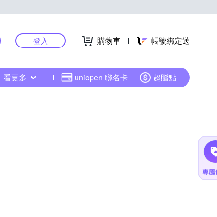
購物車
帳號綁定送
登入
看更多
uniopen 聯名卡
超贈點