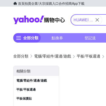
首頁
拍賣
企業/大宗採購入口
合作招商
App下載
Yahoo購物中心
HUAWEI 華
為
全部分類
點換券
登記送
電腦/零組件/週邊/遊戲
平板/平板週邊
相關分類
電腦/零組件/週邊/遊戲
平板/平板週邊
平板保護貼