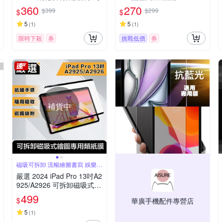
360
270
$399
$299
$
$
5
5
(
1
)
(
1
)
限時下殺
券
挑戰低價
券
補貨中
磁吸可拆卸 流暢繪圖書寫 娛樂與
創作兼顧
嚴選 2024 iPad Pro 13吋A2
925/A2926 可拆卸磁吸式繪
圖專用類紙膜
499
$
華廣手機配件專營店
5
(
1
)