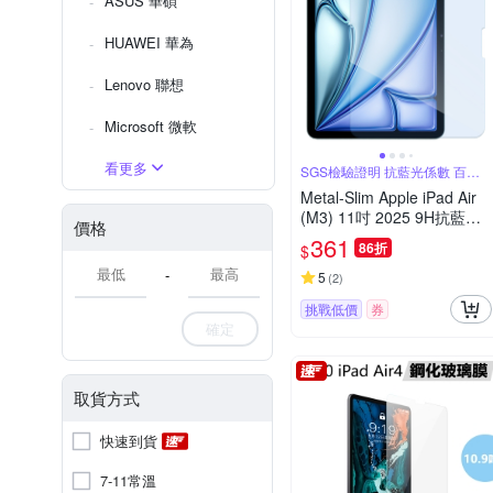
ASUS 華碩
HUAWEI 華為
Lenovo 聯想
Microsoft 微軟
看更多
SGS檢驗證明 抗藍光係數 百分
之26
Metal-Slim Apple iPad Air
(M3) 11吋 2025 9H抗藍光
價格
鋼化玻璃保護貼
361
86折
$
-
5
(
2
)
挑戰低價
券
確定
取貨方式
快速到貨
7-11常溫