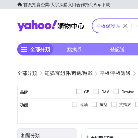
首頁
拍賣
企業/大宗採購入口
合作招商
App下載
Yahoo購物中心
平板保護貼
全部分類
點換券
登記送
電腦/零組件/週邊/遊戲
平板/平板週邊
CB
D&A
Dawise
品牌
RHINOSHIELD 犀牛盾
疏油
抗刮
抗指紋
功能
品牌名稱
奈米
防窺
TPU
Apple蘋果
7吋~7.9吋
螢幕貼
正面保護貼
否
Huawei其他系列
鏡頭貼
SAMSUNG三星
7吋以下
Samsun
機身
適用廠牌
尺寸
款式
商品類型
屏幕
適用系列
通用型
Xiaomi小米
相關分類