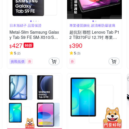
日本旭硝子 品質保證
專業優質鋼化 超清晰防爆玻璃
Metal-Slim Samsung Galax
超抗刮 聯想 Lenovo Tab P1
y Tab S9 FE SM-X510/SM-
2 TB370FU 12.7吋 專業版
X516 9H弧邊耐磨防指紋鋼
疏水疏油9H鋼化玻璃膜 平
427
390
86折
$
$
化玻璃保護貼
板玻璃貼
5
5
(
2
)
(
3
)
挑戰低價
券
券