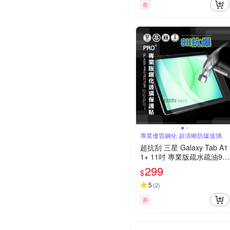
券
專業優質鋼化 超清晰防爆玻璃
超抗刮 三星 Galaxy Tab A1
1+ 11吋 專業版疏水疏油9H
鋼化玻璃膜 平板玻璃貼
299
$
5
(
2
)
券