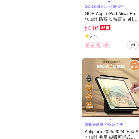
GOR原廠直出 品質保證
GOR Apple iPad Air4 / Pro
10.9吋 防藍光 抗藍光 9H全
透明鋼化玻璃平板保護貼
416
86折
$
5
(
1
)
限時下殺
券
磁吸類紙膜 秒拆超方便
Antiglare 2025/2024 iPad A
ir 13吋 共用 磁吸可拆式類