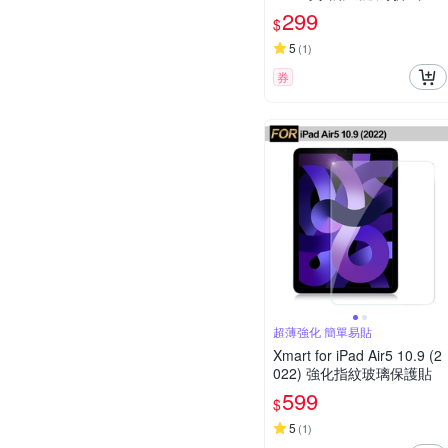
紙膜 繪畫筆記專用膜保護貼
299
$
5
(
1
)
券
超薄強化 簡單易貼
Xmart for iPad Air5 10.9 (2
022) 強化指紋玻璃保護貼
599
$
5
(
1
)