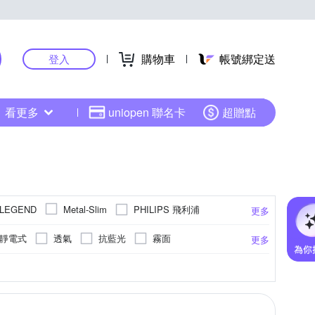
購物車
帳號綁定送
登入
看更多
uniopen 聯名卡
超贈點
PHILIPS 飛利浦
TLEGEND
Metal-Slim
更多
UGREEN
其他品牌
靜電式
透氣
抗藍光
霧面
更多
ASUS華碩
NOKIA 諾基亞
小米
更多