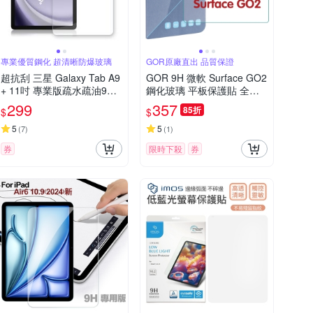
專業優質鋼化 超清晰防爆玻璃
GOR原廠直出 品質保證
超抗刮 三星 Galaxy Tab A9
GOR 9H 微軟 Surface GO2
+ 11吋 專業版疏水疏油9H
鋼化玻璃 平板保護貼 全透
鋼化玻璃膜 平板玻璃貼X21
明
299
357
85折
$
$
0 X216
5
5
(
7
)
(
1
)
券
限時下殺
券