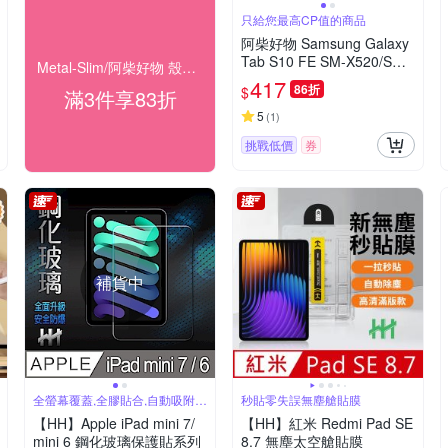
只給您最高CP值的商品
阿柴好物 Samsung Galaxy
Tab S10 FE SM-X520/SM-
Metal-Slim/阿柴好物 殼▼下殺83折起
X526 9H鋼化玻璃保護貼
417
86折
$
滿3件享83折
5
(
1
)
挑戰低價
券
補貨中
全螢幕覆蓋,全膠貼合,自動吸附安
秒貼零失誤無塵艙貼膜
裝簡單
【HH】Apple iPad mini 7/
【HH】紅米 Redmi Pad SE
mini 6 鋼化玻璃保護貼系列
8.7 無塵太空艙貼膜