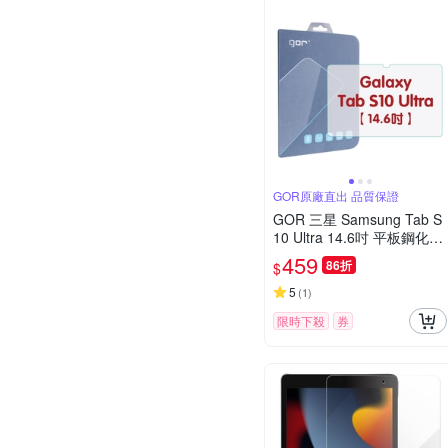
GOR原廠直出 品質保證
GOR 三星 Samsung Tab S
10 Ultra 14.6吋 平板鋼化玻
璃保護貼 全透明單片裝 公
459
86折
$
司貨
5
(
1
)
限時下殺
券