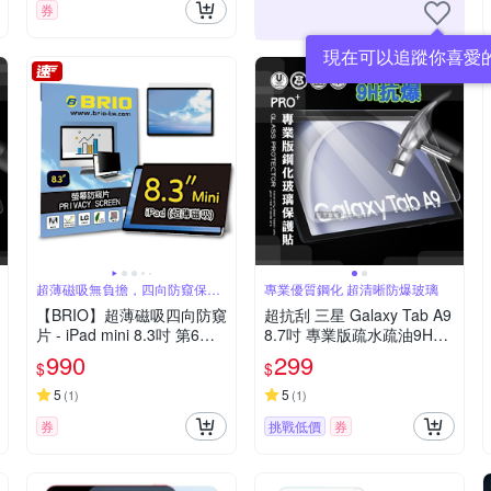
券
現在可以追蹤你喜愛
超薄磁吸無負擔，四向防窺保隱
專業優質鋼化 超清晰防爆玻璃
私
【BRIO】超薄磁吸四向防窺
超抗刮 三星 Galaxy Tab A9
片 - iPad mini 8.3吋 第6代/
8.7吋 專業版疏水疏油9H鋼
A17Pro #360度防窺#抗藍
化玻璃膜 平板玻璃貼X110
990
299
$
$
光#可拆式#防眩光#清晰度
X115 X117
高
5
5
(
1
)
(
1
)
券
挑戰低價
券