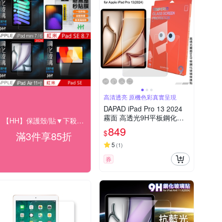
高清透亮 原機色彩真實呈現
DAPAD iPad Pro 13 2024
霧面 高透光9H平板鋼化玻
【HH】保護殼/貼▼下殺9折
璃保護貼
849
$
滿3件享85折
5
(
1
)
券