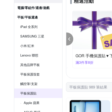
精選活動
電腦/零組件/週邊/遊戲
平板/平板週邊
iPad 全系列
SAMSUNG 三星
小米/紅米
mmpo 指定保護貼▼下殺8折
Lenovo 聯想
GOR 手機保護貼▼
件享8折
滿3件享8折
其他品牌平板
平板保護殼套
觸控筆/支架
平板保護貼 989 筆結果
平板保護貼
Apple 蘋果