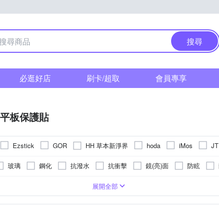
搜尋
必逛好店
刷卡/超取
會員專享
平板保護貼
HH 草本新淨界
Ezstick
GOR
hoda
iMos
J
綠聯 
RedMoon
Simmpo
X_mart
Yourvision
ZIYA
玻璃
鋼化
抗潑水
抗衝擊
鏡(亮)面
防眩
其他材質
g 其他系列
貼
8吋~8.9吋
Xiaomi 小米
手墊貼
9~10.9吋
iPhone其他系列
鍵盤膜
Lenovo聯強
11吋以上
其他品牌
Microsoft微軟
HUAWEI華為
展開全部
其他品牌