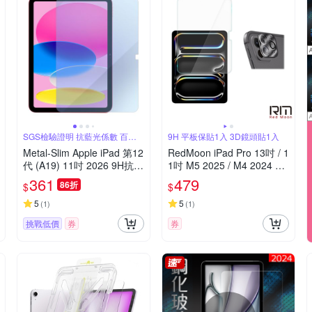
SGS檢驗證明 抗藍光係數 百分
9H 平板保貼1入 3D鏡頭貼1入
之26
Metal-Slim Apple iPad 第12
RedMoon iPad Pro 13吋 / 1
代 (A19) 11吋 2026 9H抗藍
1吋 M5 2025 / M4 2024 平
光鋼化玻璃保護貼
板保護貼2件組 9H螢幕玻璃
361
479
86折
$
$
保貼+3D鏡頭貼
5
5
(
1
)
(
1
)
挑戰低價
券
券