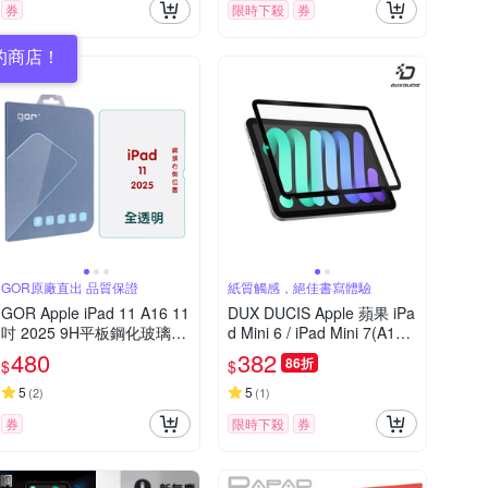
券
限時下殺
券
的商店！
GOR原廠直出 品質保證
紙質觸感，絕佳書寫體驗
GOR Apple iPad 11 A16 11
DUX DUCIS Apple 蘋果 iPa
吋 2025 9H平板鋼化玻璃保
d Mini 6 / iPad Mini 7(A17
護貼 全透明2片裝 公司貨
Pro) 畫紙膜
480
382
86折
$
$
5
5
(
2
)
(
1
)
券
限時下殺
券