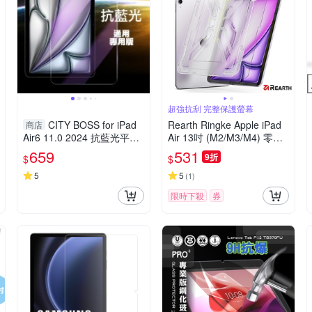
超強抗刮 完整保護螢幕
CITY BOSS for iPad
Rearth Ringke Apple iPad
商店
Air6 11.0 2024 抗藍光平板
Air 13吋 (M2/M3/M4) 零失
玻璃保護貼
敗強化玻璃保護貼
659
531
9折
$
$
5
5
(
1
)
限時下殺
券