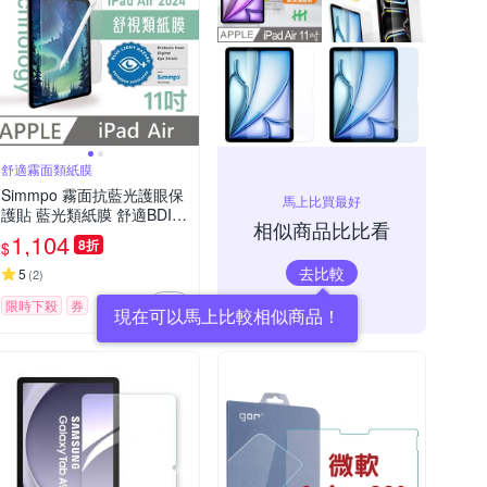
舒適霧面類紙膜
Simmpo 霧面抗藍光護眼保
馬上比買最好
護貼 藍光類紙膜 舒適BDI
相似商品比比看
適用 iPad Air 11吋 2024版
1,104
8折
$
平板保護貼
去比較
5
(
2
)
限時下殺
券
現在可以馬上比較相似商品！