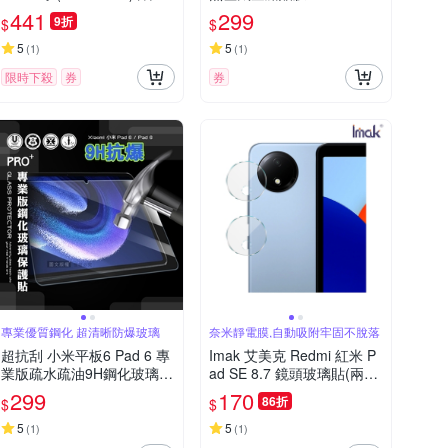
感螢幕保護貼(2片裝)
441
299
9折
$
$
5
5
(
1
)
(
1
)
限時下殺
券
券
專業優質鋼化 超清晰防爆玻璃
奈米靜電膜,自動吸附牢固不脫落
超抗刮 小米平板6 Pad 6 專
Imak 艾美克 Redmi 紅米 P
業版疏水疏油9H鋼化玻璃膜
ad SE 8.7 鏡頭玻璃貼(兩片
平板玻璃貼
裝)
299
170
86折
$
$
5
5
(
1
)
(
1
)