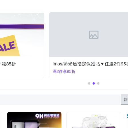
下殺85折
imos/藍光盾指定保護貼▼任選2件95
滿2件享95折
評