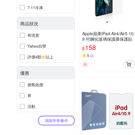
7-11冷凍
商品狀況
Apple蘋果iPad Air4/Air5 10.
有現貨
9 吋鋼化玻璃保護膜保護貼
158
Yahoo自營
$
5
(
2
)
評價4顆
以上
券
優惠
挑戰低價
券
活動
清除所有條件