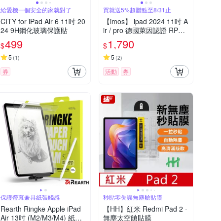
給愛機一個安全的家就對了
買就送5%超贈點至8/31止
CITY for iPad Air 6 11吋 20
【imos】 ipad 2024 11吋 A
24 9H鋼化玻璃保護貼
ir / pro 德國萊因認證 RPF6
0 低藍光螢幕保護貼
499
1,790
$
$
5
5
(
1
)
(
2
)
券
活動
券
保護螢幕兼具紙張觸感
秒貼零失誤無塵艙貼膜
Rearth Ringke Apple iPad
【HH】紅米 Redmi Pad 2 -
Air 13吋 (M2/M3/M4) 紙觸
無塵太空艙貼膜