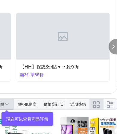
折
【HH】保護殼/貼▼下殺9折
熱銷手
滿3件享85折
滿3件享
價
價格低到高
價格高到低
近期熱銷