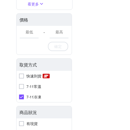
看更多
價格
-
確定
取貨方式
快速到貨
7-11常溫
7-11冷凍
商品狀況
有現貨