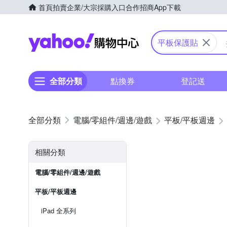
首頁
拍賣
企業/大宗採購入口
合作招商
App下載
Yahoo購物中心
平板保護貼
全部分類
點換券
登記送
電腦/零組件/週邊/遊戲
平板/平板週邊
相關分類
電腦/零組件/週邊/遊戲
平板/平板週邊
iPad 全系列