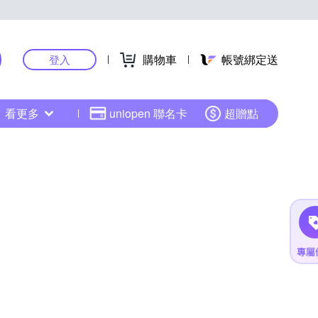
購物車
帳號綁定送
登入
看更多
uniopen 聯名卡
超贈點