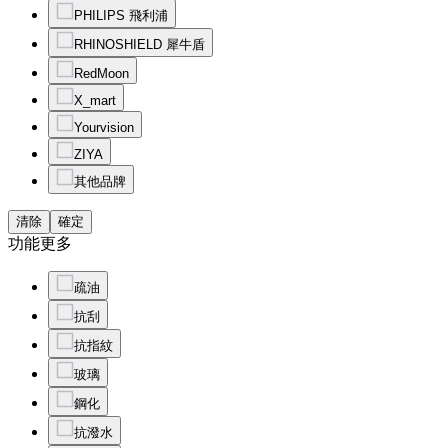
PHILIPS 飛利浦
RHINOSHIELD 犀牛盾
RedMoon
X_mart
Yourvision
ZIYA
其他品牌
清除
確定
功能
更多
疏油
抗刮
抗指紋
玻璃
鋼化
抗潑水