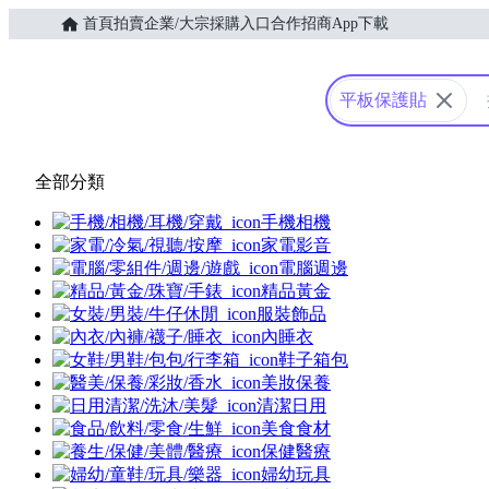
首頁
拍賣
企業/大宗採購入口
合作招商
App下載
Yahoo購物中心
平板保護貼
全部分類
手機相機
家電影音
電腦週邊
精品黃金
服裝飾品
內睡衣
鞋子箱包
美妝保養
清潔日用
美食食材
保健醫療
婦幼玩具