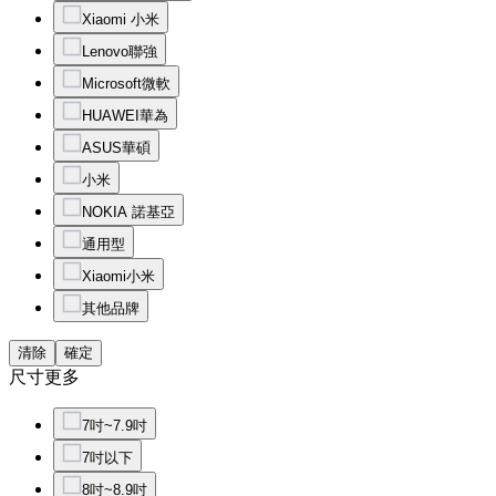
Xiaomi 小米
Lenovo聯強
Microsoft微軟
HUAWEI華為
ASUS華碩
小米
NOKIA 諾基亞
通用型
Xiaomi小米
其他品牌
清除
確定
尺寸
更多
7吋~7.9吋
7吋以下
8吋~8.9吋