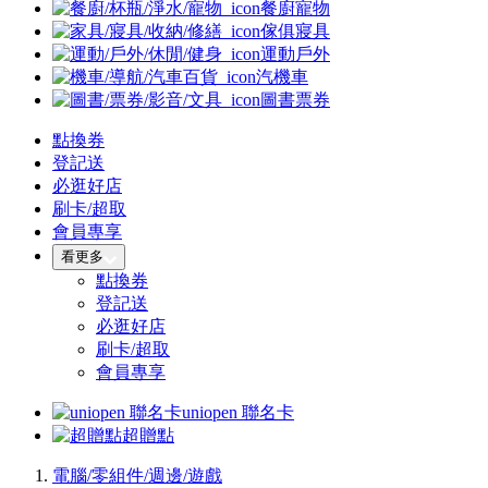
餐廚寵物
傢俱寢具
運動戶外
汽機車
圖書票券
點換券
登記送
必逛好店
刷卡/超取
會員專享
看更多
點換券
登記送
必逛好店
刷卡/超取
會員專享
uniopen 聯名卡
超贈點
電腦/零組件/週邊/遊戲