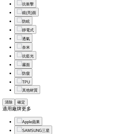
抗衝擊
鏡(亮)面
防眩
靜電式
透氣
奈米
抗藍光
霧面
防窺
TPU
其他材質
清除
確定
適用廠牌
更多
Apple蘋果
SAMSUNG三星