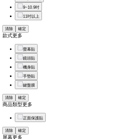
9~10.9吋
11吋以上
清除
確定
款式
更多
螢幕貼
鏡頭貼
機身貼
手墊貼
鍵盤膜
清除
確定
商品類型
更多
正面保護貼
清除
確定
屏幕
更多