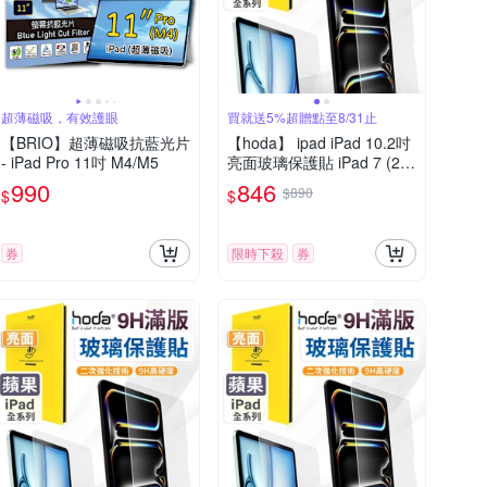
超薄磁吸，有效護眼
買就送5%超贈點至8/31止
【BRIO】超薄磁吸抗藍光片
【hoda】 ipad iPad 10.2吋
- iPad Pro 11吋 M4/M5
亮面玻璃保護貼 iPad 7 (20
19) iPad 8 (2020) iPad 9 (2
990
846
$890
$
$
021)
券
限時下殺
券