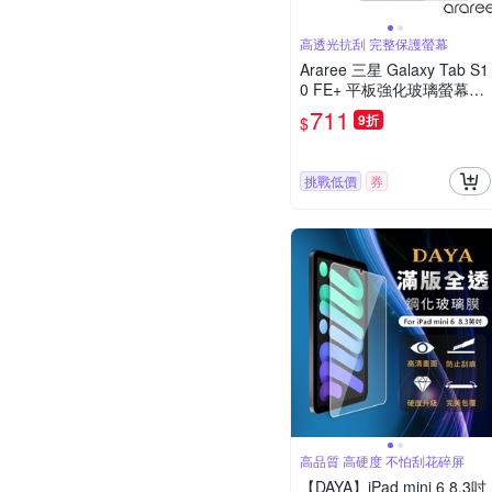
高透光抗刮 完整保護螢幕
Araree 三星 Galaxy Tab S1
0 FE+ 平板強化玻璃螢幕保
護貼
711
9折
$
挑戰低價
券
高品質 高硬度 不怕刮花碎屏
【DAYA】iPad mini 6 8.3吋