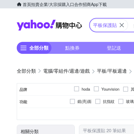
首頁
拍賣
企業/大宗採購入口
合作招商
App下載
Yahoo購物中心
平板保護貼
全部分類
點換券
登記送
電腦/零組件/週邊/遊戲
平板/平板週邊
hoda
Yourvision
品牌
鏡(亮)面
抗指紋
玻璃
功能
品牌名稱
7吋~7.9吋
螢幕貼
Apple蘋果
8吋~8.9吋
SAMSUNG三星
尺寸
款式
適用廠牌
平板保護貼 20 筆結果
相關分類