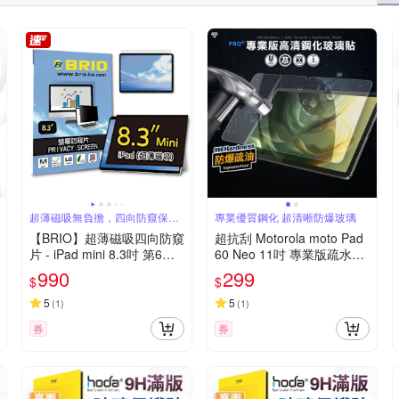
超薄磁吸無負擔，四向防窺保隱
專業優質鋼化 超清晰防爆玻璃
私
【BRIO】超薄磁吸四向防窺
超抗刮 Motorola moto Pad
片 - iPad mini 8.3吋 第6代/
60 Neo 11吋 專業版疏水疏
A17Pro #360度防窺#抗藍
油9H鋼化玻璃膜 平板玻璃
990
299
$
$
光#可拆式#防眩光#清晰度
貼
高
5
5
(
1
)
(
1
)
券
券