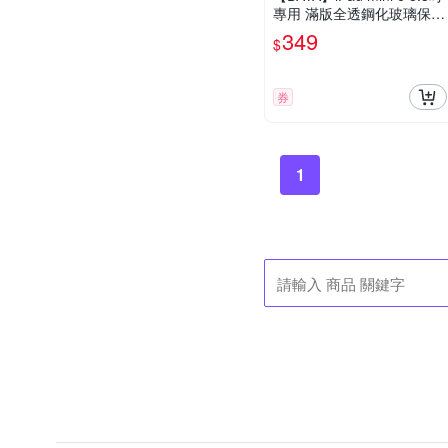
專用 滿版全透鋼化玻璃保護
貼
349
$
券
1