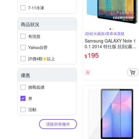
7-11冷凍
商品狀況
(防眩光霧面)螢幕保護膜
有現貨
Samsung GALAXY Note 1
0.1 2014 特仕版 抗刮(霧面)
Yahoo自營
螢幕保護貼
195
$
評價4顆
以上
券
優惠
挑戰低價
券
活動
清除所有條件