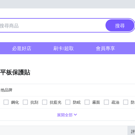
搜尋
必逛好店
刷卡/超取
會員專享
平板保護貼
其他品牌
鋼化
抗刮
抗藍光
防眩
霧面
疏油
防
9~10.9吋
其他品牌
11吋以上
展開全部
評