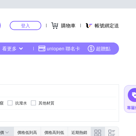
購物車
帳號綁定送
登入
看更多
uniopen 聯名卡
超贈點
窺
抗潑水
其他材質
價
價格低到高
價格高到低
近期熱銷