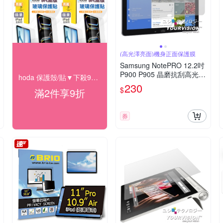
(高光澤亮面)機身正面保護膜
Samsung NotePRO 12.2吋
P900 P905 晶磨抗刮高光澤
hoda 保護殼/貼▼下殺95折
亮面螢幕貼
230
$
滿2件享9折
券