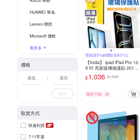
ASUS 華碩
HUAWEI 華為
Lenovo 聯想
Microsoft 微軟
看更多
買就送5%超贈點至8/31止
【hoda】 ipad iPad Pro 12.
價格
9 吋 亮面玻璃保護貼 2018 /
2020 / 2021 / 2022
1,036
$1,090
$
-
確定
限時下殺
券
取貨方式
快速到貨
7-11常溫