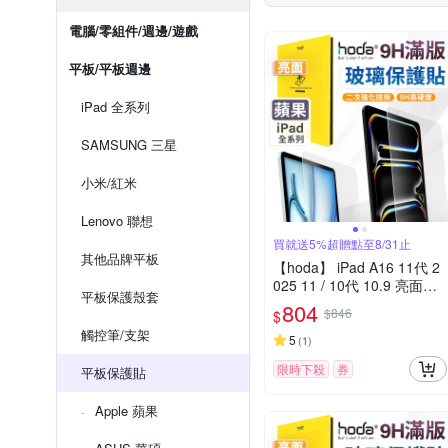
電腦/零組件/週邊/遊戲
平板/平板週邊
iPad 全系列
SAMSUNG 三星
小米/紅米
Lenovo 聯想
買就送5%超贈點至8/31止
其他品牌平板
【hoda】 iPad A16 11代 2
025 11 / 10代 10.9 亮面玻
平板保護殼套
璃保護貼
804
$846
$
觸控筆/支架
5
(
1
)
限時下殺
券
平板保護貼
Apple 蘋果