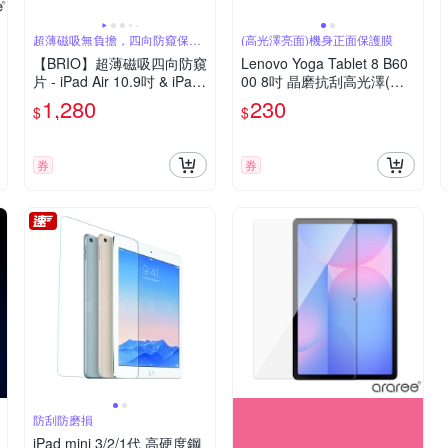
超薄磁吸無負擔，四向防窺保隱
(高光澤亮面)機身正面保護膜
私
【BRIO】超薄磁吸四向防窺
Lenovo Yoga Tablet 8 B60
片 - iPad Air 10.9吋 & iPad
00 8吋 晶磨抗刮高光澤(亮
Pro 11吋 #360度防窺#抗藍
面)螢幕貼
1,280
230
$
$
光#可拆式#防眩光#清晰度
高
券
券
防刮防磨損
iPad mini 3/2/1代 高硬度鋼