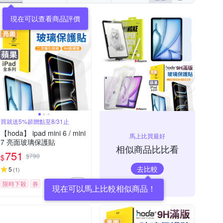
現在可以查看商品評價
買就送5%超贈點至8/31止
【hoda】 ipad mini 6 / mini
馬上比買最好
7 亮面玻璃保護貼
相似商品比比看
751
$790
$
去比較
5
(
1
)
限時下殺
券
現在可以馬上比較相似商品！