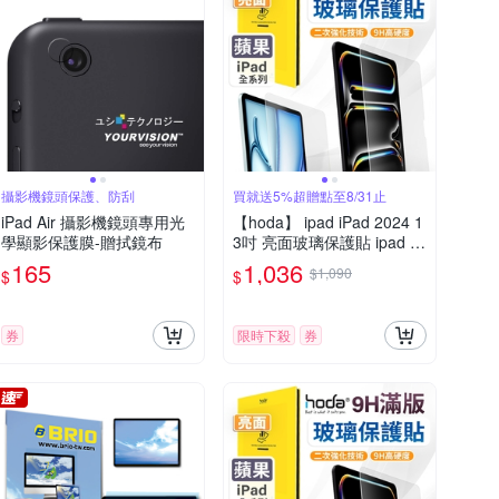
攝影機鏡頭保護、防刮
買就送5%超贈點至8/31止
iPad Air 攝影機鏡頭專用光
【hoda】 ipad iPad 2024 1
學顯影保護膜-贈拭鏡布
3吋 亮面玻璃保護貼 ipad Ai
r 13 / ipad pro 13
165
1,036
$1,090
$
$
券
限時下殺
券