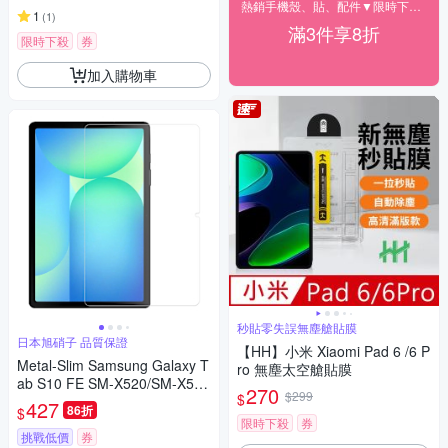
熱銷手機殼、貼、配件▼限時下殺85折
1
(
1
)
滿3件享8折
限時下殺
券
加入購物車
秒貼零失誤無塵艙貼膜
日本旭硝子 品質保證
【HH】小米 Xiaomi Pad 6 /6 P
Metal-Slim Samsung Galaxy T
ro 無塵太空艙貼膜
ab S10 FE SM-X520/SM-X526
270
$299
$
9H弧邊耐磨防指紋鋼化玻璃保
427
86折
$
護貼
限時下殺
券
挑戰低價
券