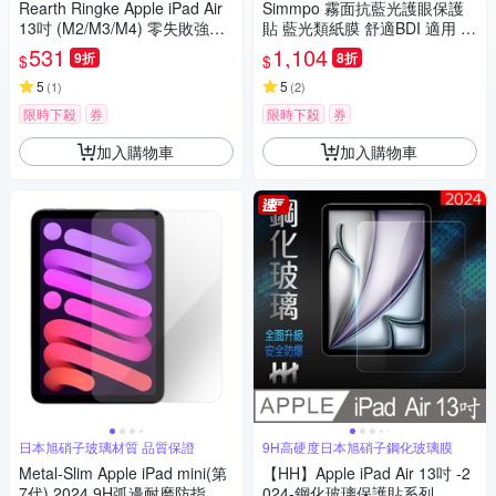
Rearth Ringke Apple iPad Air
Simmpo 霧面抗藍光護眼保護
13吋 (M2/M3/M4) 零失敗強化
貼 藍光類紙膜 舒適BDI 適用 iP
玻璃保護貼
ad Air 11吋 2024版 平板保護
531
1,104
9折
8折
$
$
貼
5
5
(
1
)
(
2
)
限時下殺
券
限時下殺
券
加入購物車
加入購物車
日本旭硝子玻璃材質 品質保證
9H高硬度日本旭硝子鋼化玻璃膜
Metal-Slim Apple iPad mini(第
【HH】Apple iPad Air 13吋 -2
7代) 2024 9H弧邊耐磨防指紋
024-鋼化玻璃保護貼系列