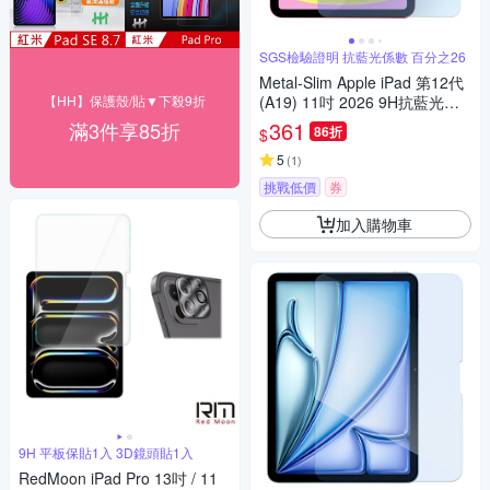
SGS檢驗證明 抗藍光係數 百分之26
Metal-Slim Apple iPad 第12代
【HH】保護殼/貼▼下殺9折
(A19) 11吋 2026 9H抗藍光鋼
化玻璃保護貼
361
滿3件享85折
86折
$
5
(
1
)
挑戰低價
券
加入購物車
9H 平板保貼1入 3D鏡頭貼1入
RedMoon iPad Pro 13吋 / 11