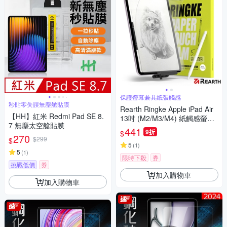
保護螢幕兼具紙張觸感
秒貼零失誤無塵艙貼膜
Rearth Ringke Apple iPad Air
【HH】紅米 Redmi Pad SE 8.
13吋 (M2/M3/M4) 紙觸感螢幕
7 無塵太空艙貼膜
保護貼(2片裝)
441
9折
$
270
$299
$
5
(
1
)
5
(
1
)
限時下殺
券
挑戰低價
券
加入購物車
加入購物車