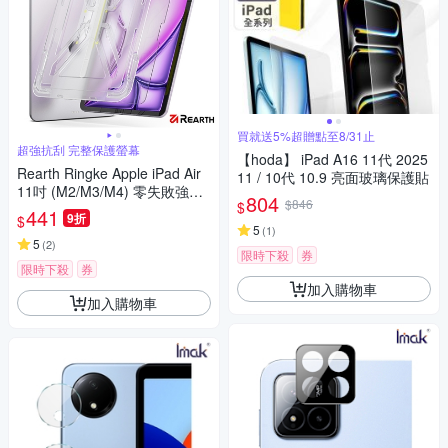
買就送5%超贈點至8/31止
超強抗刮 完整保護螢幕
【hoda】 iPad A16 11代 2025
Rearth Ringke Apple iPad Air
11 / 10代 10.9 亮面玻璃保護貼
11吋 (M2/M3/M4) 零失敗強化
804
$846
$
玻璃保護貼
441
9折
$
5
(
1
)
5
(
2
)
限時下殺
券
限時下殺
券
加入購物車
加入購物車