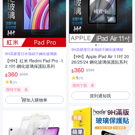
補貨中
9H高硬度日本旭硝子鋼化玻璃膜
9H高硬度日本旭硝子鋼化玻璃膜
【HH】Apple iPad Air 11吋 20
【HH】紅米 Redmi Pad Pro -1
26/25/24 鋼化玻璃保護貼系列
2.1吋-鋼化玻璃保護貼系列
360
$399
$
360
$399
$
5
(
1
)
5
(
1
)
限時下殺
券
限時下殺
券
貨到通知我
加入購物車