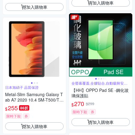
加入購物車
加入購物車
全螢幕覆蓋,全膠貼合,自動吸附安裝
簡單
日本旭硝子 品質保證
【HH】OPPO Pad SE -鋼化玻
Metal-Slim Samsung Galaxy T
璃保護貼
ab A7 2020 10.4 SM-T500/T5
270
$299
$
05/T507 9H弧邊耐磨防指紋鋼
255
86折
$
化玻璃保護貼
限時下殺
券
限時下殺
券
加入購物車
加入購物車