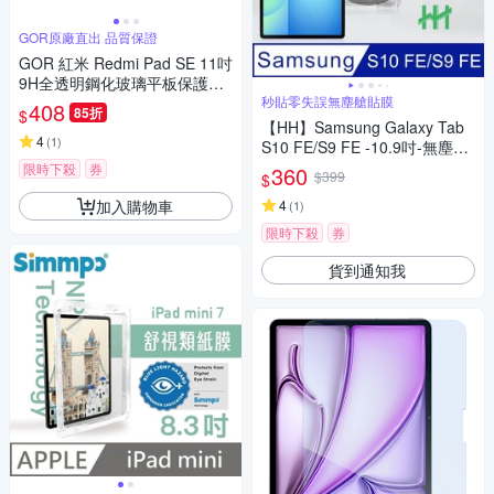
GOR原廠直出 品質保證
GOR 紅米 Redmi Pad SE 11吋
9H全透明鋼化玻璃平板保護貼
公司貨
秒貼零失誤無塵艙貼膜
408
85折
$
【HH】Samsung Galaxy Tab
4
(
1
)
S10 FE/S9 FE -10.9吋-無塵太
空艙貼膜
限時下殺
券
360
$399
$
加入購物車
4
(
1
)
限時下殺
券
貨到通知我