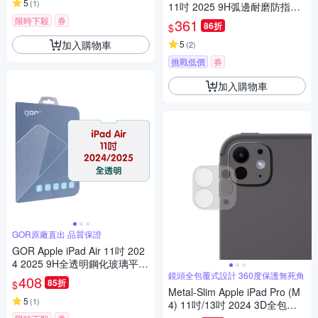
5
(
1
)
11吋 2025 9H弧邊耐磨防指紋
鋼化玻璃保護貼
限時下殺
券
361
86折
$
加入購物車
5
(
2
)
挑戰低價
券
加入購物車
GOR原廠直出 品質保證
GOR Apple iPad Air 11吋 202
4 2025 9H全透明鋼化玻璃平板
保護貼 公司貨
鏡頭全包覆式設計 360度保護無死角
408
85折
$
Metal-Slim Apple iPad Pro (M
5
(
1
)
4) 11吋/13吋 2024 3D全包覆
鋼化玻璃鏡頭貼