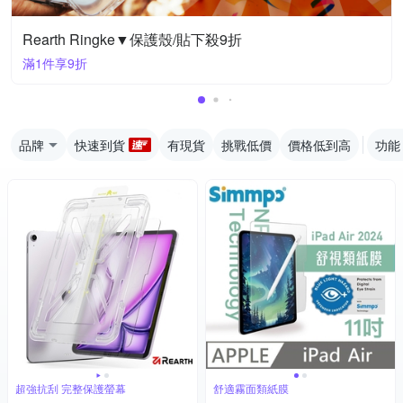
Rearth Ringke▼保護殼/貼下殺9折
滿1件享9折
品牌
快速到貨
有現貨
挑戰低價
價格低到高
功能
超強抗刮 完整保護螢幕
舒適霧面類紙膜