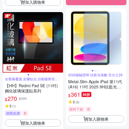
加入購物車
SGS檢驗證明 抗藍光係數 百分之26
全螢幕覆蓋,全膠貼合,自動吸附安裝
Metal-Slim Apple iPad 第11代
簡單
【HH】Redmi Pad SE (11吋)
(A16) 11吋 2025 9H抗藍光鋼
鋼化玻璃保護貼系列
化玻璃保護貼
361
86折
$
270
$299
$
5
(
5
)
5
(
1
)
限時下殺
券
挑戰低價
券
加入購物車
加入購物車