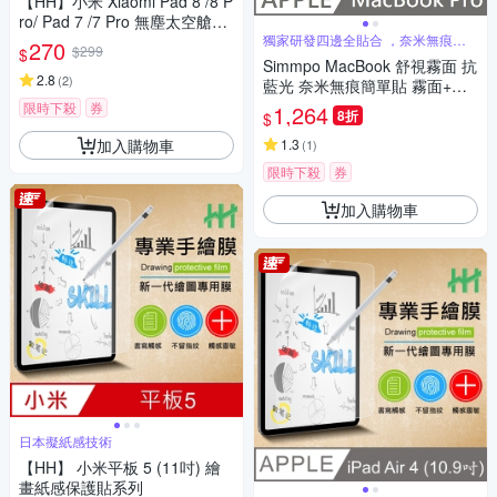
【HH】小米 Xiaomi Pad 8 /8 P
ro/ Pad 7 /7 Pro 無塵太空艙貼
膜
獨家研發四邊全貼合 ，奈米無痕吸
270
$299
$
附技術
Simmpo MacBook 舒視霧面 抗
2.8
(
2
)
藍光 奈米無痕簡單貼 霧面+抗
藍光 適用 MacBook Pro 16.2
限時下殺
券
1,264
8折
$
吋
加入購物車
1.3
(
1
)
限時下殺
券
加入購物車
日本擬紙感技術
【HH】 小米平板 5 (11吋) 繪
畫紙感保護貼系列