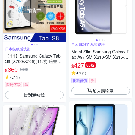
補貨中
日本旭硝子 品質保證
日本擬紙感技術
Metal-Slim Samsung Galaxy T
【HH】Samsung Galaxy Tab
ab A9+ SM-X210/SM-X215/S
S8 (X700/X706)(11吋) 繪畫紙
M-X216 9H弧邊耐磨防指紋鋼
427
86折
$
感保護貼系列
360
化玻璃保護貼
$399
$
4.3
(
1
)
4.7
(
1
)
挑戰低價
券
限時下殺
券
加入購物車
貨到通知我