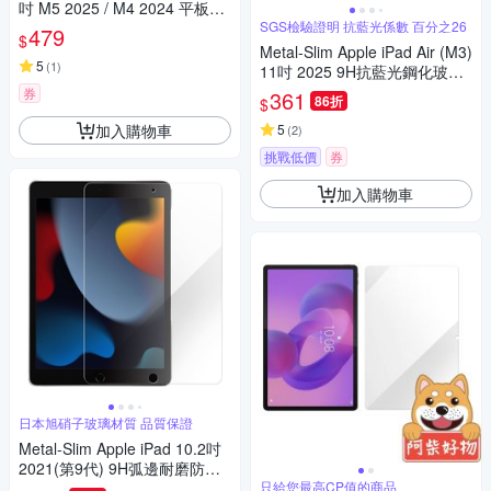
吋 M5 2025 / M4 2024 平板保
護貼2件組 9H螢幕玻璃保貼+3
SGS檢驗證明 抗藍光係數 百分之26
479
$
D鏡頭貼
Metal-Slim Apple iPad Air (M3)
5
(
1
)
11吋 2025 9H抗藍光鋼化玻璃
保護貼
券
361
86折
$
加入購物車
5
(
2
)
挑戰低價
券
加入購物車
日本旭硝子玻璃材質 品質保證
Metal-Slim Apple iPad 10.2吋
2021(第9代) 9H弧邊耐磨防指
紋鋼化玻璃保護貼
只給您最高CP值的商品