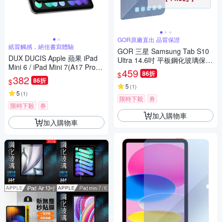
GOR原廠直出 品質保證
紙質觸感，絕佳書寫體驗
GOR 三星 Samsung Tab S10
DUX DUCIS Apple 蘋果 iPad
Ultra 14.6吋 平板鋼化玻璃保護
Mini 6 / iPad Mini 7(A17 Pro)
貼 全透明單片裝 公司貨
459
86折
$
畫紙膜
382
86折
$
5
(
1
)
5
(
1
)
限時下殺
券
限時下殺
券
加入購物車
加入購物車