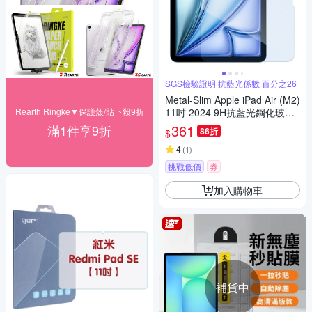
SGS檢驗證明 抗藍光係數 百分之26
Metal-Slim Apple iPad Air (M2)
Rearth Ringke▼保護殼/貼下殺9折
11吋 2024 9H抗藍光鋼化玻璃
保護貼
361
滿1件享9折
86折
$
4
(
1
)
挑戰低價
券
加入購物車
補貨中