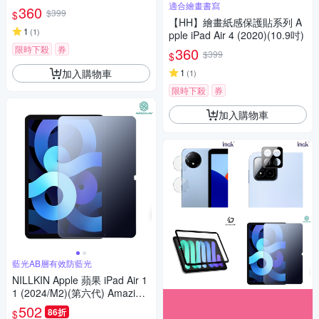
適合繪畫書寫
360
$399
$
【HH】繪畫紙感保護貼系列 A
1
(
1
)
pple iPad Air 4 (2020)(10.9吋)
限時下殺
券
360
$399
$
加入購物車
1
(
1
)
限時下殺
券
加入購物車
藍光AB層有效防藍光
NILLKIN Apple 蘋果 iPad Air 1
1 (2024/M2)(第六代) Amazing
V+ 抗藍光玻璃貼
502
86折
$