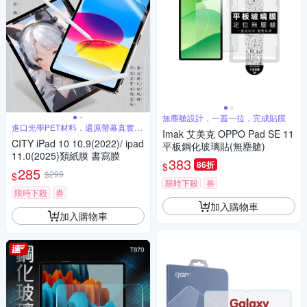
無塵艙設計，一蓋一拉，完成貼膜
進口光學PET材料，還原螢幕真實色
Imak 艾美克 OPPO Pad SE 11
彩
CITY iPad 10 10.9(2022)/ ipad
平板鋼化玻璃貼(無塵艙)
11.0(2025)類紙膜 書寫膜
383
86折
$
285
$299
$
限時下殺
券
限時下殺
券
加入購物車
加入購物車