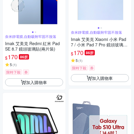
奈米靜電膜,自動吸附牢固不脫落
奈米靜電膜,自動吸附牢固不脫落
Imak 艾美克 Xiaomi 小米 Pad
Imak 艾美克 Redmi 紅米 Pad
7 / 小米 Pad 7 Pro 鏡頭玻璃貼
SE 8.7 鏡頭玻璃貼(兩片裝)
(一體式)(曜黑版)
170
86折
$
170
86折
$
5
(
1
)
5
(
1
)
限時下殺
券
限時下殺
券
加入購物車
加入購物車