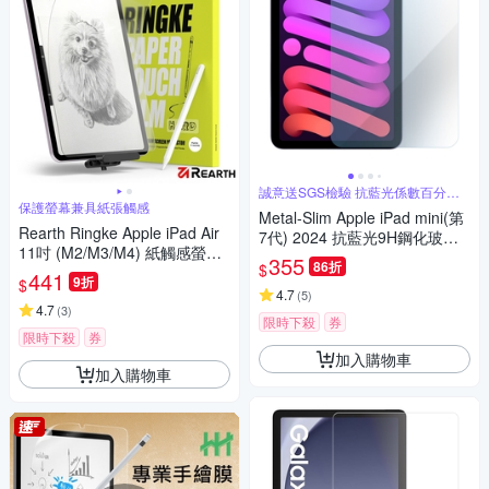
誠意送SGS檢驗 抗藍光係數百分之
26
保護螢幕兼具紙張觸感
Metal-Slim Apple iPad mini(第
Rearth Ringke Apple iPad Air
7代) 2024 抗藍光9H鋼化玻璃
11吋 (M2/M3/M4) 紙觸感螢幕
保護貼
355
86折
$
保護貼(2片裝)
441
9折
$
4.7
(
5
)
4.7
(
3
)
限時下殺
券
限時下殺
券
加入購物車
加入購物車