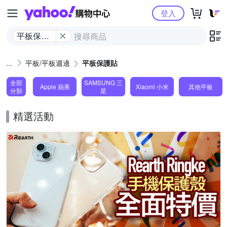
Yahoo購物中心
登入
平板保護
貼
平板/平板週邊
平板保護貼
全部
SAMSUNG 三
Apple 蘋果
Xiaomi 小米
其他平板
分類
星
精選活動