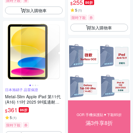
限時下殺
券
255
86折
$
加入購物車
5
(
1
)
限時下殺
券
加入購物車
日本旭硝子 品質保證
Metal-Slim Apple iPad 第11代
(A16) 11吋 2025 9H弧邊耐磨
防指紋鋼化玻璃保護貼
361
86折
$
GOR 手機保護貼▼下殺85折
5
(
1
)
滿3件享8折
限時下殺
券