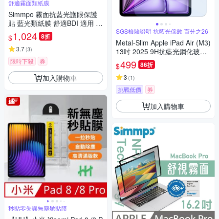
舒適霧面類紙膜
Simmpo 霧面抗藍光護眼保護
貼 藍光類紙膜 舒適BDI 適用 iP
ad mini 第7代 8.3吋 2024版 平
SGS檢驗證明 抗藍光係數 百分之26
1,024
8折
$
板保護貼
Metal-Slim Apple iPad Air (M3)
3.7
(
3
)
13吋 2025 9H抗藍光鋼化玻璃
保護貼
限時下殺
券
499
86折
$
加入購物車
3
(
1
)
挑戰低價
券
加入購物車
秒貼零失誤無塵艙貼膜