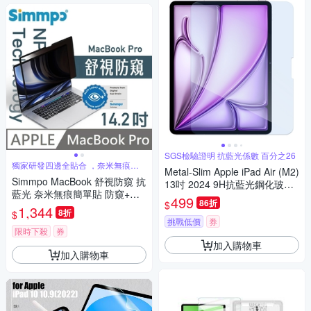
SGS檢驗證明 抗藍光係數 百分之26
獨家研發四邊全貼合 ，奈米無痕吸
Metal-Slim Apple iPad Air (M2)
附技術
Simmpo MacBook 舒視防窺 抗
13吋 2024 9H抗藍光鋼化玻璃
藍光 奈米無痕簡單貼 防窺+抗
保護貼
499
86折
$
藍光 適用 MacBook Pro 14.2
1,344
8折
$
吋
挑戰低價
券
限時下殺
券
加入購物車
加入購物車