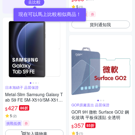
去比較
5
(
1
)
限時下殺
券
貨到通知我
日本旭硝子 品質保證
Metal-Slim Samsung Galaxy T
ab S9 FE SM-X510/SM-X516
9H弧邊耐磨防指紋鋼化玻璃保
GOR原廠直出 品質保證
427
86折
$
護貼
GOR 9H 微軟 Surface GO2 鋼
5
(
2
)
化玻璃 平板保護貼 全透明
挑戰低價
券
357
85折
$
加入購物車
5
(
1
)