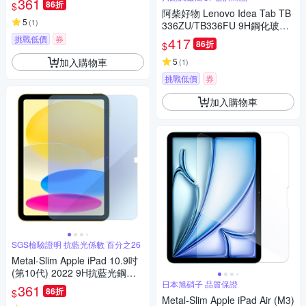
361
86折
$
阿柴好物 Lenovo Idea Tab TB
5
(
1
)
336ZU/TB336FU 9H鋼化玻璃
保護貼
挑戰低價
券
417
86折
$
加入購物車
5
(
1
)
挑戰低價
券
加入購物車
SGS檢驗證明 抗藍光係數 百分之26
Metal-Slim Apple iPad 10.9吋
(第10代) 2022 9H抗藍光鋼化
玻璃保護貼
日本旭硝子 品質保證
361
86折
$
Metal-Slim Apple iPad Air (M3)