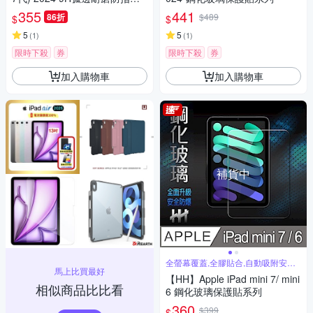
鋼化玻璃保護貼
355
441
86折
$489
$
$
5
5
(
1
)
(
1
)
限時下殺
券
限時下殺
券
加入購物車
加入購物車
補貨中
全螢幕覆蓋,全膠貼合,自動吸附安裝
馬上比買最好
簡單
【HH】Apple iPad mini 7/ mini
相似商品比比看
6 鋼化玻璃保護貼系列
360
$399
$