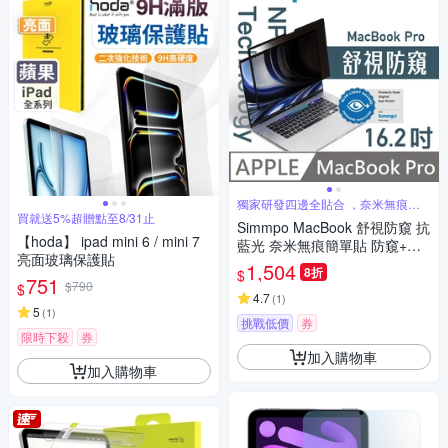
獨家研發四邊全貼合 ，奈米無痕吸
附技術
買就送5%超贈點至8/31止
Simmpo MacBook 舒視防窺 抗
【hoda】 ipad mini 6 / mini 7
藍光 奈米無痕簡單貼 防窺+抗
亮面玻璃保護貼
藍光 適用 MacBook Pro 16.2
1,504
8折
$
751
吋
$790
$
4.7
(
1
)
5
(
1
)
挑戰低價
券
限時下殺
券
加入購物車
加入購物車