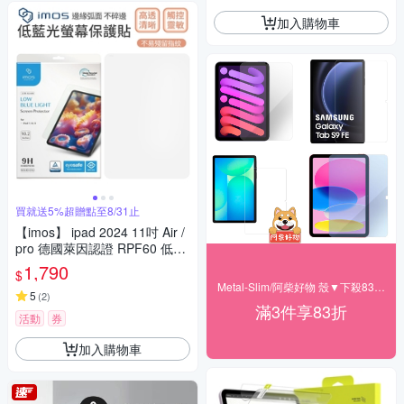
加入購物車
買就送5%超贈點至8/31止
【imos】 ipad 2024 11吋 Air /
pro 德國萊因認證 RPF60 低藍
光螢幕保護貼
1,790
$
Metal-Slim/阿柴好物 殼▼下殺83折起
5
(
2
)
滿3件享83折
活動
券
加入購物車