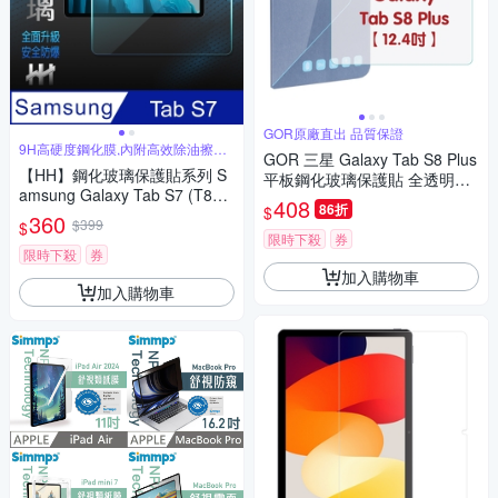
GOR原廠直出 品質保證
9H高硬度鋼化膜,內附高效除油擦拭
GOR 三星 Galaxy Tab S8 Plus
布
【HH】鋼化玻璃保護貼系列 S
平板鋼化玻璃保護貼 全透明單
amsung Galaxy Tab S7 (T87
片裝 公司貨
408
86折
$
0)(11吋)
360
$399
$
限時下殺
券
限時下殺
券
加入購物車
加入購物車