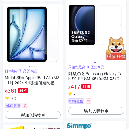
只給您最高CP值的商品
日本旭硝子 品質保證
阿柴好物 Samsung Galaxy Ta
Metal-Slim Apple iPad Air (M2)
b S9 FE SM-X510/SM-X516 9
11吋 2024 9H弧邊耐磨防指紋
H鋼化玻璃保護貼
417
86折
$
鋼化玻璃保護貼
361
86折
$
5
(
2
)
5
(
1
)
挑戰低價
券
挑戰低價
券
加入購物車
加入購物車