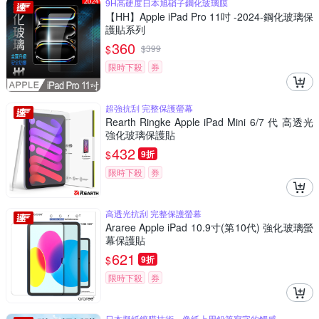
9H高硬度日本旭硝子鋼化玻璃膜
【HH】Apple iPad Pro 11吋 -2024-鋼化玻璃保
護貼系列
360
$
$
399
限時下殺
券
超強抗刮 完整保護螢幕
Rearth Ringke Apple iPad Mini 6/7 代 高透光
強化玻璃保護貼
432
$
9折
限時下殺
券
高透光抗刮 完整保護螢幕
Araree Apple iPad 10.9寸(第10代) 強化玻璃螢
幕保護貼
621
$
9折
限時下殺
券
日本擬紙鍍膜技術，像紙上用鉛筆寫字的觸感