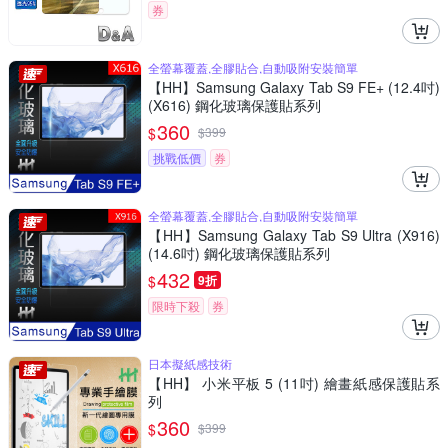
券
全螢幕覆蓋,全膠貼合,自動吸附安裝簡單
【HH】Samsung Galaxy Tab S9 FE+ (12.4吋)
(X616) 鋼化玻璃保護貼系列
360
$
$
399
挑戰低價
券
全螢幕覆蓋,全膠貼合,自動吸附安裝簡單
【HH】Samsung Galaxy Tab S9 Ultra (X916)
(14.6吋) 鋼化玻璃保護貼系列
432
$
9折
限時下殺
券
日本擬紙感技術
【HH】 小米平板 5 (11吋) 繪畫紙感保護貼系
列
360
$
$
399