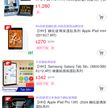
式#防眩光#清晰度高
1,280
$
券
9H高硬度鋼化膜,內附高效除油擦拭布
【HH】鋼化玻璃保護貼系列 Apple iPad mini
(2019)(7.9吋)
270
$
$
299
限時下殺
券
日本擬紙感技術
【HH】Samsung Galaxy Tab S8+ (X800/X80
6)(12.4吋) 繪畫紙感保護貼系列
342
$
$
379
限時下殺
券
9H高硬度日本旭硝子鋼化玻璃膜
【HH】Apple iPad Pro 13吋 -2024-鋼化玻璃保
護貼系列