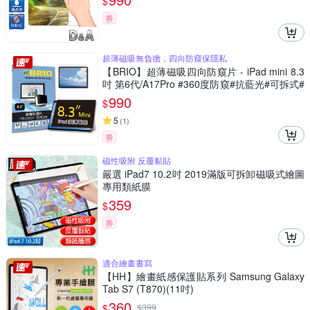
$
券
超薄磁吸無負擔，四向防窺保隱私
【BRIO】超薄磁吸四向防窺片 - iPad mini 8.3
吋 第6代/A17Pro #360度防窺#抗藍光#可拆式#
防眩光#清晰度高
990
$
5
(
1
)
券
磁性吸附 反覆黏貼
嚴選 iPad7 10.2吋 2019滿版可拆卸磁吸式繪圖
專用類紙膜
359
$
券
適合繪畫書寫
【HH】繪畫紙感保護貼系列 Samsung Galaxy
Tab S7 (T870)(11吋)
360
$
$
399