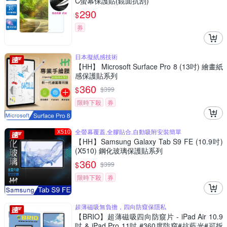
C螢幕保護貼(鏡面抗刮)
290
$
券
日本擬紙感技術
【HH】 Microsoft Surface Pro 8 (13吋) 繪畫紙
感保護貼系列
360
$
$
399
限時下殺
券
全螢幕覆蓋,全膠貼合,自動吸附安裝簡單
【HH】Samsung Galaxy Tab S9 FE (10.9吋)
(X510) 鋼化玻璃保護貼系列
360
$
$
399
限時下殺
券
超薄磁吸無負擔，四向防窺保隱私
【BRIO】超薄磁吸四向防窺片 - iPad Air 10.9
吋 & iPad Pro 11吋 #360度防窺#抗藍光#可拆