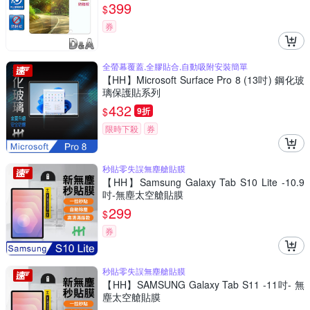
399
$
券
全螢幕覆蓋,全膠貼合,自動吸附安裝簡單
【HH】Microsoft Surface Pro 8 (13吋) 鋼化玻
璃保護貼系列
432
$
9折
限時下殺
券
秒貼零失誤無塵艙貼膜
【HH】Samsung Galaxy Tab S10 Lite -10.9
吋-無塵太空艙貼膜
299
$
券
秒貼零失誤無塵艙貼膜
【HH】SAMSUNG Galaxy Tab S11 -11吋- 無
塵太空艙貼膜