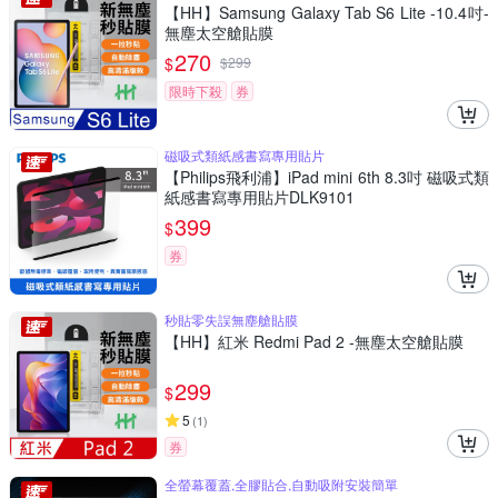
【HH】Samsung Galaxy Tab S6 Lite -10.4吋-
無塵太空艙貼膜
270
$
$
299
限時下殺
券
磁吸式類紙感書寫專用貼片
【Philips飛利浦】iPad mini 6th 8.3吋 磁吸式類
紙感書寫專用貼片DLK9101
399
$
券
秒貼零失誤無塵艙貼膜
【HH】紅米 Redmi Pad 2 -無塵太空艙貼膜
299
$
5
(
1
)
券
全螢幕覆蓋,全膠貼合,自動吸附安裝簡單