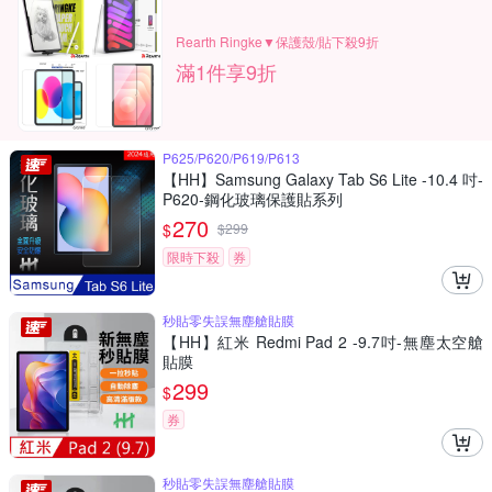
Rearth Ringke▼保護殼/貼下殺9折
滿1件享9折
P625/P620/P619/P613
【HH】Samsung Galaxy Tab S6 Lite -10.4 吋-
P620-鋼化玻璃保護貼系列
270
$
$
299
限時下殺
券
秒貼零失誤無塵艙貼膜
【HH】紅米 Redmi Pad 2 -9.7吋-無塵太空艙
貼膜
299
$
券
秒貼零失誤無塵艙貼膜