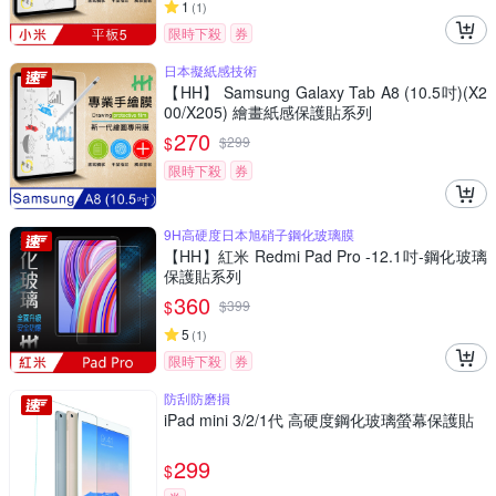
1
(
1
)
限時下殺
券
日本擬紙感技術
【HH】 Samsung Galaxy Tab A8 (10.5吋)(X2
00/X205) 繪畫紙感保護貼系列
270
$
$
299
限時下殺
券
9H高硬度日本旭硝子鋼化玻璃膜
【HH】紅米 Redmi Pad Pro -12.1吋-鋼化玻璃
保護貼系列
360
$
$
399
5
(
1
)
限時下殺
券
防刮防磨損
iPad mini 3/2/1代 高硬度鋼化玻璃螢幕保護貼
299
$