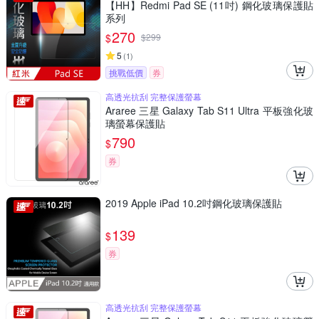
【HH】Redmi Pad SE (11吋) 鋼化玻璃保護貼
系列
270
$
$
299
5
(
1
)
挑戰低價
券
高透光抗刮 完整保護螢幕
Araree 三星 Galaxy Tab S11 Ultra 平板強化玻
璃螢幕保護貼
790
$
券
2019 Apple iPad 10.2吋鋼化玻璃保護貼
139
$
券
高透光抗刮 完整保護螢幕