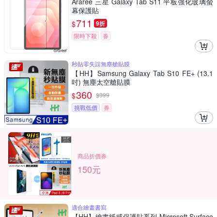
Araree 三星 Galaxy Tab S11 平板強化玻璃螢
幕保護貼
711
$
9折
限時下殺
券
秒貼零失誤無塵艙貼膜
【HH】Samsung Galaxy Tab S10 FE+ (13.1
吋) 無塵太空艙貼膜
360
$
$
399
挑戰低價
券
商品折價券
150元
適合繪畫書寫
【HH】繪畫紙感保護貼系列 Microsoft Surface