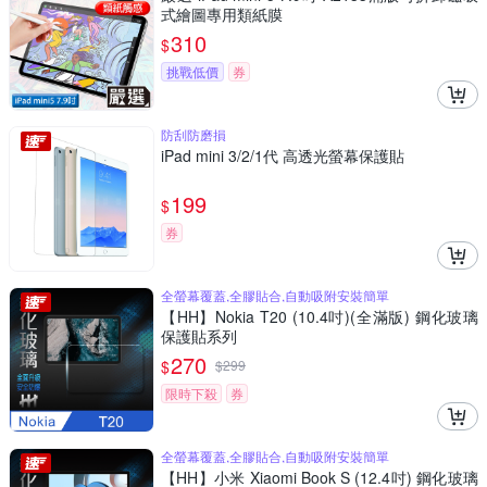
式繪圖專用類紙膜
310
$
挑戰低價
券
防刮防磨損
iPad mini 3/2/1代 高透光螢幕保護貼
199
$
券
全螢幕覆蓋,全膠貼合,自動吸附安裝簡單
【HH】Nokia T20 (10.4吋)(全滿版) 鋼化玻璃
保護貼系列
270
$
$
299
限時下殺
券
全螢幕覆蓋,全膠貼合,自動吸附安裝簡單
【HH】小米 Xiaomi Book S (12.4吋) 鋼化玻璃