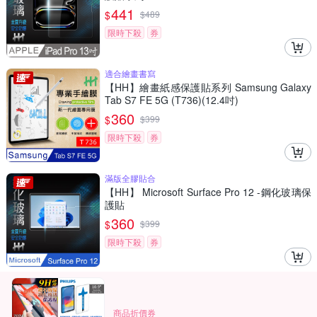
441
$
$
489
限時下殺
券
適合繪畫書寫
【HH】繪畫紙感保護貼系列 Samsung Galaxy
Tab S7 FE 5G (T736)(12.4吋)
360
$
$
399
限時下殺
券
滿版全膠貼合
【HH】 Microsoft Surface Pro 12 -鋼化玻璃保
護貼
360
$
$
399
限時下殺
券
商品折價券