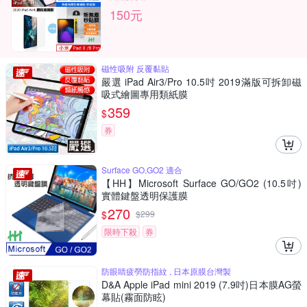
150元
磁性吸附 反覆黏貼
嚴選 iPad Air3/Pro 10.5吋 2019滿版可拆卸磁
吸式繪圖專用類紙膜
359
$
券
Surface GO,GO2 適合
【HH】Microsoft Surface GO/GO2 (10.5吋)
實體鍵盤透明保護膜
270
$
$
299
限時下殺
券
防眼睛疲勞防指紋 , 日本原膜台灣製
D&A Apple iPad mini 2019 (7.9吋)日本膜AG螢
幕貼(霧面防眩)