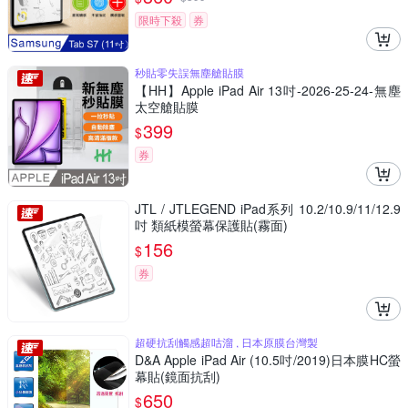
限時下殺
券
秒貼零失誤無塵艙貼膜
【HH】Apple iPad Air 13吋-2026-25-24-無塵
太空艙貼膜
399
$
券
JTL / JTLEGEND iPad系列 10.2/10.9/11/12.9
吋 類紙模螢幕保護貼(霧面)
156
$
券
超硬抗刮觸感超咕溜 , 日本原膜台灣製
D&A Apple iPad Air (10.5吋/2019)日本膜HC螢
幕貼(鏡面抗刮)
650
$