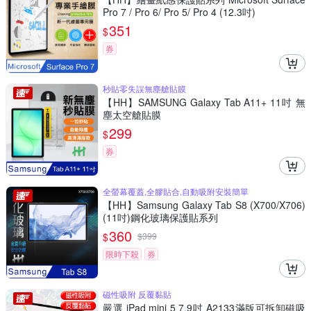
Pro 7 / Pro 6/ Pro 5/ Pro 4 (12.3吋)
351
$
券
秒貼零失誤無塵艙貼膜
【HH】SAMSUNG Galaxy Tab A11+ 11吋 無
塵太空艙貼膜
299
$
券
全螢幕覆蓋,全膠貼合,自動吸附安裝簡單
【HH】Samsung Galaxy Tab S8 (X700/X706)
(11吋)鋼化玻璃保護貼系列
360
$
$
399
限時下殺
券
磁性吸附 反覆黏貼
嚴選 iPad mini 5 7.9吋 A2133滿版可拆卸磁吸