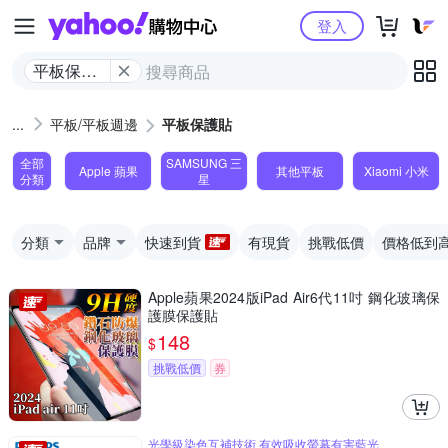
Yahoo購物中心
登入
平板保護
貼
平板/平板週邊
平板保護貼
全部
SAMSUNG 三
Apple 蘋果
其他平板
Xiaomi 小米
分類
星
分類
品牌
快速到貨
有現貨
挑戰低價
價格低到
Apple蘋果2024版iPad Air6代11吋 鋼化玻璃保
護膜保護貼
148
$
挑戰低價
券
光學級染色互補技術 有效吸收螢幕有害藍光