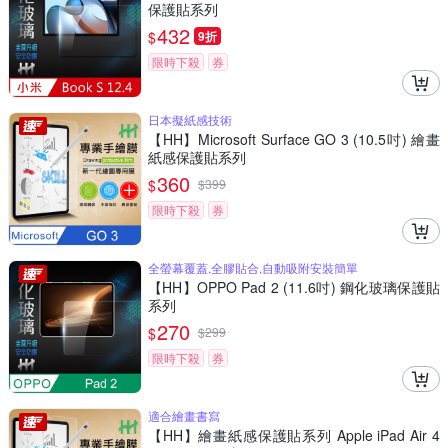
保護貼系列
432
$
9折
限時下殺
券
日本擬紙感技術
【HH】Microsoft Surface GO 3 (10.5吋) 繪畫
紙感保護貼系列
360
$
$
399
限時下殺
券
全螢幕覆蓋,全膠貼合,自動吸附安裝簡單
【HH】OPPO Pad 2 (11.6吋) 鋼化玻璃保護貼
系列
270
$
$
299
限時下殺
券
適合繪畫書寫
【HH】繪畫紙感保護貼系列 Apple iPad Air 4