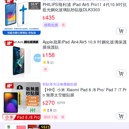
PHILIPS飛利浦 iPad Air5 Pro11 4代10.9吋抗
藍光鋼化玻璃貼秒貼版DLK3303
435
$
挑戰低價
券
Apple蘋果iPad Air4/Air5 10.9 吋鋼化玻璃保護
膜保護貼
158
$
5
(
2
)
券
秒貼零失誤無塵艙貼膜
【HH】小米 Xiaomi Pad 8 /8 Pro/ Pad 7 /7 Pr
o 無塵太空艙貼膜
270
$
$
299
2.8
(
2
)
限時下殺
券