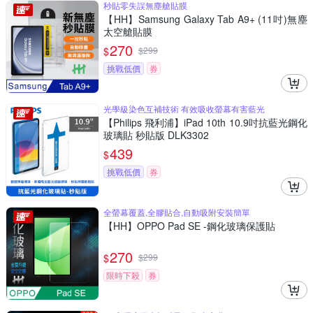
秒貼零失誤無塵艙貼膜
【HH】Samsung Galaxy Tab A9+ (11吋)無塵
太空艙貼膜
270
$
$
299
挑戰低價
券
光學級染色互補技術 有效吸收螢幕有害藍光
【Philips 飛利浦】iPad 10th 10.9吋抗藍光鋼化
玻璃貼 秒貼版 DLK3302
439
$
挑戰低價
券
全螢幕覆蓋,全膠貼合,自動吸附安裝簡單
【HH】OPPO Pad SE -鋼化玻璃保護貼
270
$
$
299
限時下殺
券