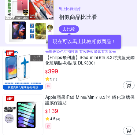
馬上比買最好
相似商品比比看
去比較
現在可以馬上比較相似商品！
光學級染色互補技術 有效吸收螢幕有害藍光
【Philips飛利浦】iPad mini 6th 8.3吋抗藍光鋼
化玻璃貼-秒貼版 DLK3301
399
$
5
(
1
)
券
Apple蘋果iPad Mini6/Mini7 8.3吋 鋼化玻璃保
護膜保護貼
139
$
4.5
(
4
)
券