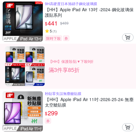
9H高硬度日本旭硝子鋼化玻璃膜
【HH】Apple iPad Air 13吋 -2024-鋼化玻璃保
護貼系列
441
$
$
489
5
(
1
)
限時下殺
券
【HH】保護殼/貼▼下殺9折
滿3件享85折
秒貼零失誤無塵艙貼膜
【HH】Apple iPad Air 11吋-2026-25-24-無塵
太空艙貼膜
299
$
券