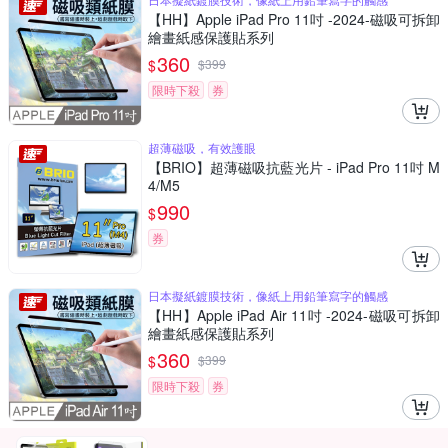
【HH】Apple iPad Pro 11吋 -2024-磁吸可拆卸
繪畫紙感保護貼系列
360
$
$
399
限時下殺
券
超薄磁吸，有效護眼
【BRIO】超薄磁吸抗藍光片 - iPad Pro 11吋 M
4/M5
990
$
券
日本擬紙鍍膜技術，像紙上用鉛筆寫字的觸感
【HH】Apple iPad Air 11吋 -2024-磁吸可拆卸
繪畫紙感保護貼系列
360
$
$
399
限時下殺
券