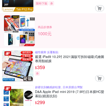
限時下殺
券
商品折價券
1000元
磁性吸附 反覆黏貼
嚴選 iPad9 10.2吋 2021滿版可拆卸磁吸式繪圖
專用類紙膜
359
$
券
超硬抗刮觸感超咕溜 , 日本原膜台灣製
D&A Apple iPad mini 2019 (7.9吋)日本膜HC螢
幕貼(鏡面抗刮)
299
$