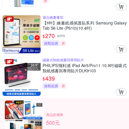
券
適合繪畫書寫
【HH】繪畫紙感保護貼系列 Samsung Galaxy
Tab S6 Lite (P610)(10.4吋)
270
$
$
299
挑戰低價
券
磁吸式類紙感書寫專用貼片
PHILIPS飛利浦 iPad Air5/Pro11 10.9吋磁吸式
類紙感書寫專用貼片DLK9103
439
$
挑戰低價
券
商品折價券
500元