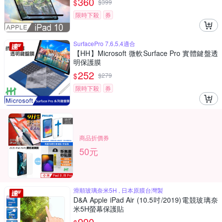
360
$
$
399
限時下殺
券
SurfacePro 7,6,5,4適合
【HH】Microsoft 微軟Surface Pro 實體鍵盤透
明保護膜
252
$
$
279
限時下殺
券
商品折價券
50元
滑順玻璃奈米5H , 日本原膜台灣製
D&A Apple iPad Air (10.5吋/2019)電競玻璃奈
米5H螢幕保護貼
990