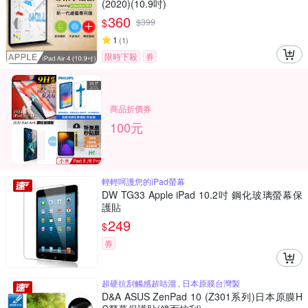
(2020)(10.9吋)
360
$
$
399
1
(
1
)
限時下殺
券
商品折價券
100元
輕輕呵護您的iPad螢幕
DW TG33 Apple iPad 10.2吋 鋼化玻璃螢幕保
護貼
249
$
券
超硬抗刮觸感超咕溜 , 日本原膜台灣製
D&A ASUS ZenPad 10 (Z301系列)日本原膜H