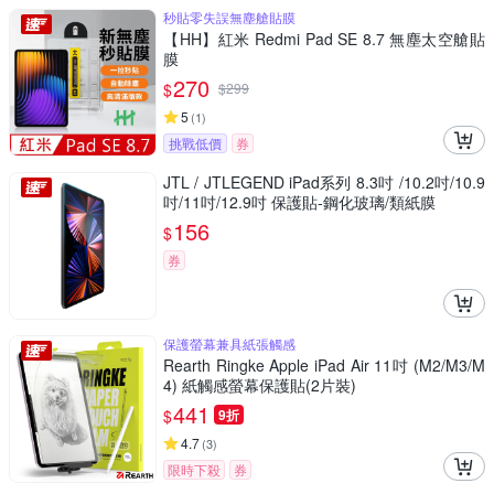
秒貼零失誤無塵艙貼膜
【HH】紅米 Redmi Pad SE 8.7 無塵太空艙貼
膜
270
$
$
299
5
(
1
)
挑戰低價
券
JTL / JTLEGEND iPad系列 8.3吋 /10.2吋/10.9
吋/11吋/12.9吋 保護貼-鋼化玻璃/類紙膜
156
$
券
保護螢幕兼具紙張觸感
Rearth Ringke Apple iPad Air 11吋 (M2/M3/M
4) 紙觸感螢幕保護貼(2片裝)
441
$
9折
4.7
(
3
)
限時下殺
券