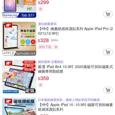
299
$
券
適合繪畫書寫
【HH】繪畫紙感保護貼系列 Apple iPad Pro (2
021)(12.9吋)
328
$
$
364
限時下殺
券
磁性吸附 反覆黏貼
嚴選 iPad Air4 10.9吋 2020滿版可拆卸磁吸式
繪圖專用類紙膜
359
$
券
日本擬紙鍍膜技術，像紙上用鉛筆寫字的觸感
【HH】Apple iPad 10 -10.9吋-磁吸可拆卸繪畫
紙感保護貼系列