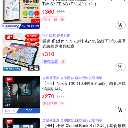
Tab S7 FE 5G (T736)(12.4吋)
360
$
$
399
限時下殺
券
磁性吸附 反覆黏貼
嚴選 iPad mini 5 7.9吋 A2133滿版可拆卸磁吸
式繪圖專用類紙膜
310
$
挑戰低價
券
全螢幕覆蓋,全膠貼合,自動吸附安裝簡單
【HH】Nokia T20 (10.4吋)(全滿版) 鋼化玻璃
保護貼系列
270
$
$
299
限時下殺
券
全螢幕覆蓋,全膠貼合,自動吸附安裝簡單
【HH】小米 Xiaomi Book S (12.4吋) 鋼化玻璃