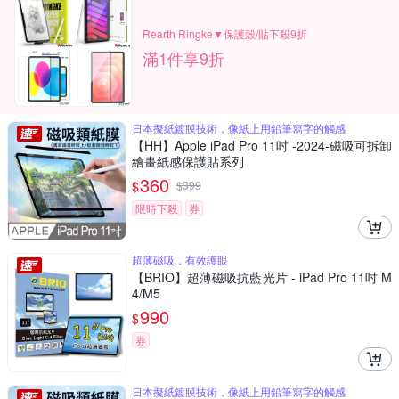
Rearth Ringke▼保護殼/貼下殺9折
滿1件享9折
日本擬紙鍍膜技術，像紙上用鉛筆寫字的觸感
【HH】Apple iPad Pro 11吋 -2024-磁吸可拆卸
繪畫紙感保護貼系列
360
$
$
399
限時下殺
券
超薄磁吸，有效護眼
【BRIO】超薄磁吸抗藍光片 - iPad Pro 11吋 M
4/M5
990
$
券
日本擬紙鍍膜技術，像紙上用鉛筆寫字的觸感