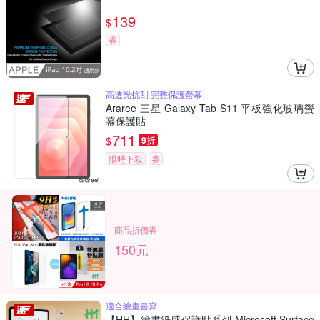
139
$
券
高透光抗刮 完整保護螢幕
Araree 三星 Galaxy Tab S11 平板強化玻璃螢
幕保護貼
711
$
9折
限時下殺
券
商品折價券
150元
適合繪畫書寫
【HH】繪畫紙感保護貼系列 Microsoft Surface