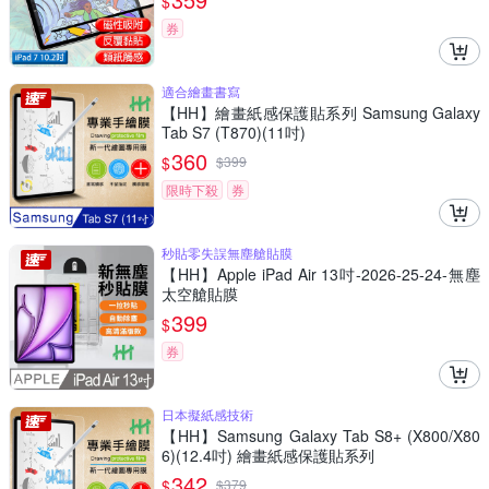
$
券
適合繪畫書寫
【HH】繪畫紙感保護貼系列 Samsung Galaxy
Tab S7 (T870)(11吋)
360
$
$
399
限時下殺
券
秒貼零失誤無塵艙貼膜
【HH】Apple iPad Air 13吋-2026-25-24-無塵
太空艙貼膜
399
$
券
日本擬紙感技術
【HH】Samsung Galaxy Tab S8+ (X800/X80
6)(12.4吋) 繪畫紙感保護貼系列
342
$
$
379