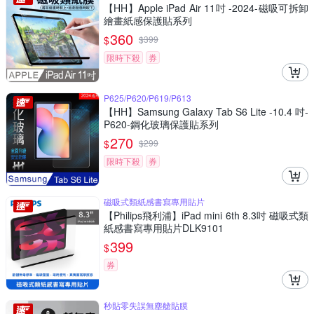
【HH】Apple iPad Air 11吋 -2024-磁吸可拆卸
繪畫紙感保護貼系列
360
$
$
399
限時下殺
券
P625/P620/P619/P613
【HH】Samsung Galaxy Tab S6 Lite -10.4 吋-
P620-鋼化玻璃保護貼系列
270
$
$
299
限時下殺
券
磁吸式類紙感書寫專用貼片
【Philips飛利浦】iPad mini 6th 8.3吋 磁吸式類
紙感書寫專用貼片DLK9101
399
$
券
秒貼零失誤無塵艙貼膜