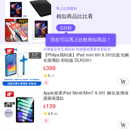
馬上比買最好
相似商品比比看
去比較
現在可以馬上比較相似商品！
光學級染色互補技術 有效吸收螢幕有害藍光
【Philips飛利浦】iPad mini 6th 8.3吋抗藍光鋼
化玻璃貼-秒貼版 DLK3301
399
$
5
(
1
)
券
Apple蘋果iPad Mini6/Mini7 8.3吋 鋼化玻璃保
護膜保護貼
139
$
4.5
(
4
)
券