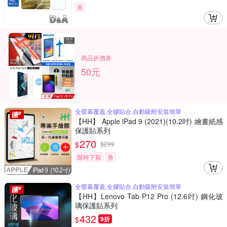
券
商品折價券
50元
全螢幕覆蓋,全膠貼合,自動吸附安裝簡單
【HH】 Apple iPad 9 (2021)(10.2吋) 繪畫紙感
保護貼系列
270
$
$
299
限時下殺
券
全螢幕覆蓋,全膠貼合,自動吸附安裝簡單
【HH】Lenovo Tab P12 Pro (12.6吋) 鋼化玻
璃保護貼系列
432
$
9折