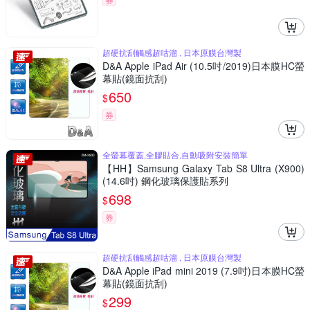
超硬抗刮觸感超咕溜 , 日本原膜台灣製
D&A Apple iPad Air (10.5吋/2019)日本膜HC螢
幕貼(鏡面抗刮)
650
$
券
全螢幕覆蓋,全膠貼合,自動吸附安裝簡單
【HH】Samsung Galaxy Tab S8 Ultra (X900)
(14.6吋) 鋼化玻璃保護貼系列
698
$
券
超硬抗刮觸感超咕溜 , 日本原膜台灣製
D&A Apple iPad mini 2019 (7.9吋)日本膜HC螢
幕貼(鏡面抗刮)
299
$