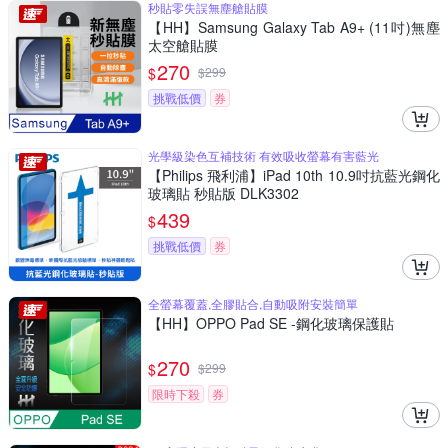
秒貼零失誤無塵艙貼膜
【HH】Samsung Galaxy Tab A9+ (11吋)無塵
太空艙貼膜
270
$
$
299
挑戰低價
券
光學級染色互補技術 有效吸收螢幕有害藍光
【Philips 飛利浦】iPad 10th 10.9吋抗藍光鋼化
玻璃貼 秒貼版 DLK3302
439
$
挑戰低價
券
全螢幕覆蓋,全膠貼合,自動吸附安裝簡單
【HH】OPPO Pad SE -鋼化玻璃保護貼
270
$
$
299
限時下殺
券