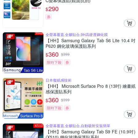
C螢幕保護貼(鏡面抗刮)
290
$
券
全螢幕覆蓋,全膠貼合,9H高硬度鋼化膜
【HH】Samsung Galaxy Tab S6 Lite 10.4 吋
P620 鋼化玻璃保護貼系列
360
$
$
399
限時下殺
券
日本擬紙感技術
【HH】 Microsoft Surface Pro 8 (13吋) 繪畫紙
感保護貼系列
360
$
$
399
限時下殺
券
全螢幕覆蓋,全膠貼合,自動吸附安裝簡單
【HH】Samsung Galaxy Tab S9 FE (10.9吋)
(X510) 鋼化玻璃保護貼系列