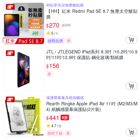
秒貼零失誤無塵艙貼膜
【HH】紅米 Redmi Pad SE 8.7 無塵太空艙貼
膜
270
$
$
299
5
(
1
)
挑戰低價
券
JTL / JTLEGEND iPad系列 8.3吋 /10.2吋/10.9
吋/11吋/12.9吋 保護貼-鋼化玻璃/類紙膜
156
$
券
保護螢幕兼具紙張觸感
Rearth Ringke Apple iPad Air 11吋 (M2/M3/M
4) 紙觸感螢幕保護貼(2片裝)
441
$
9折
4.7
(
3
)
限時下殺
券