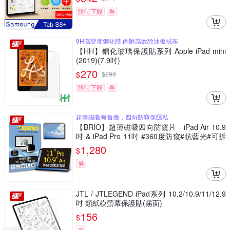
限時下殺
券
9H高硬度鋼化膜,內附高效除油擦拭布
【HH】鋼化玻璃保護貼系列 Apple iPad mini
(2019)(7.9吋)
270
$
$
299
限時下殺
券
超薄磁吸無負擔，四向防窺保隱私
【BRIO】超薄磁吸四向防窺片 - iPad Air 10.9
吋 & iPad Pro 11吋 #360度防窺#抗藍光#可拆
式#防眩光#清晰度高
1,280
$
券
JTL / JTLEGEND iPad系列 10.2/10.9/11/12.9
吋 類紙模螢幕保護貼(霧面)
156
$
券