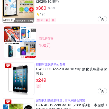
(2020)(10.9吋)
360
$
$
399
1
(
1
)
限時下殺
券
商品折價券
100元
輕輕呵護您的iPad螢幕
DW TG33 Apple iPad 10.2吋 鋼化玻璃螢幕保
護貼
249
$
券
超硬抗刮觸感超咕溜 , 日本原膜台灣製
D&A ASUS ZenPad 10 (Z301系列)日本原膜H