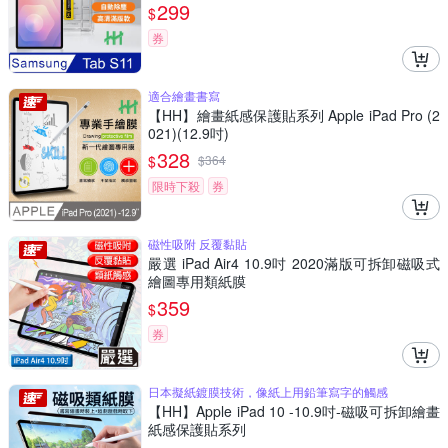
299
$
券
適合繪畫書寫
【HH】繪畫紙感保護貼系列 Apple iPad Pro (2
021)(12.9吋)
328
$
$
364
限時下殺
券
磁性吸附 反覆黏貼
嚴選 iPad Air4 10.9吋 2020滿版可拆卸磁吸式
繪圖專用類紙膜
359
$
券
日本擬紙鍍膜技術，像紙上用鉛筆寫字的觸感
【HH】Apple iPad 10 -10.9吋-磁吸可拆卸繪畫
紙感保護貼系列