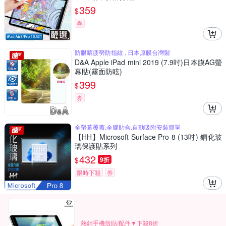
359
$
券
防眼睛疲勞防指紋 , 日本原膜台灣製
D&A Apple iPad mini 2019 (7.9吋)日本膜AG螢
幕貼(霧面防眩)
399
$
券
全螢幕覆蓋,全膠貼合,自動吸附安裝簡單
【HH】Microsoft Surface Pro 8 (13吋) 鋼化玻
璃保護貼系列
432
$
9折
限時下殺
券
熱銷手機殼貼/配件▼下殺8折