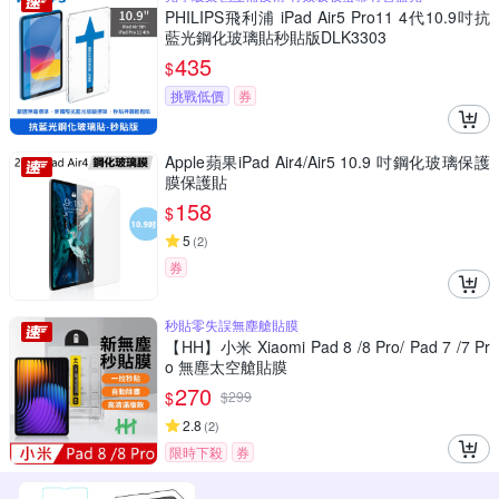
PHILIPS飛利浦 iPad Air5 Pro11 4代10.9吋抗
藍光鋼化玻璃貼秒貼版DLK3303
435
$
挑戰低價
券
Apple蘋果iPad Air4/Air5 10.9 吋鋼化玻璃保護
膜保護貼
158
$
5
(
2
)
券
秒貼零失誤無塵艙貼膜
【HH】小米 Xiaomi Pad 8 /8 Pro/ Pad 7 /7 Pr
o 無塵太空艙貼膜
270
$
$
299
2.8
(
2
)
限時下殺
券