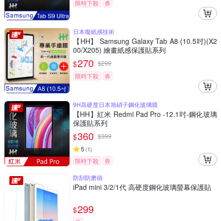
限時下殺
券
日本擬紙感技術
【HH】 Samsung Galaxy Tab A8 (10.5吋)(X2
00/X205) 繪畫紙感保護貼系列
270
$
$
299
限時下殺
券
9H高硬度日本旭硝子鋼化玻璃膜
【HH】紅米 Redmi Pad Pro -12.1吋-鋼化玻璃
保護貼系列
360
$
$
399
5
(
1
)
限時下殺
券
防刮防磨損
iPad mini 3/2/1代 高硬度鋼化玻璃螢幕保護貼
299
$