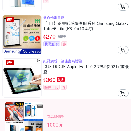
券
適合繪畫書寫
【HH】繪畫紙感保護貼系列 Samsung Galaxy
Tab S6 Lite (P610)(10.4吋)
270
$
$
299
挑戰低價
券
紙質觸感，絕佳書寫體驗
DUX DUCIS Apple iPad 10.2 7/8/9(2021) 畫紙
膜
360
$
8折
限時下殺
券
商品折價券
1000元