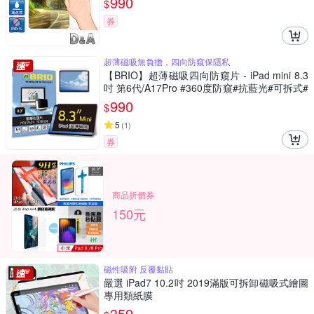
990
$
券
超薄磁吸無負擔，四向防窺保隱私
【BRIO】超薄磁吸四向防窺片 - iPad mini 8.3
吋 第6代/A17Pro #360度防窺#抗藍光#可拆式#
防眩光#清晰度高
990
$
5
(
1
)
券
商品折價券
150元
磁性吸附 反覆黏貼
嚴選 iPad7 10.2吋 2019滿版可拆卸磁吸式繪圖
專用類紙膜
359