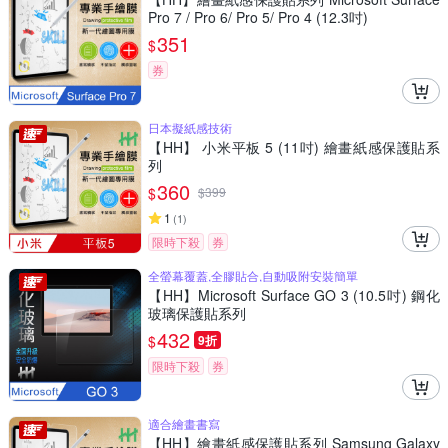
Pro 7 / Pro 6/ Pro 5/ Pro 4 (12.3吋)
351
$
券
日本擬紙感技術
【HH】 小米平板 5 (11吋) 繪畫紙感保護貼系
列
360
$
$
399
1
(
1
)
限時下殺
券
全螢幕覆蓋,全膠貼合,自動吸附安裝簡單
【HH】Microsoft Surface GO 3 (10.5吋) 鋼化
玻璃保護貼系列
432
$
9折
限時下殺
券
適合繪畫書寫
【HH】繪畫紙感保護貼系列 Samsung Galaxy