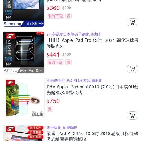
360
$
$
399
限時下殺
券
9H高硬度日本旭硝子鋼化玻璃膜
【HH】Apple iPad Pro 13吋 -2024-鋼化玻璃保
護貼系列
441
$
$
489
限時下殺
券
削弱藍光防指紋 9H塗膜破損硬度
D&A Apple iPad mini 2019 (7.9吋)日本膜9H藍
光超潑水增豔保貼
750
$
券
磁性吸附 反覆黏貼
嚴選 iPad Air3/Pro 10.5吋 2019滿版可拆卸磁
吸式繪圖專用類紙膜