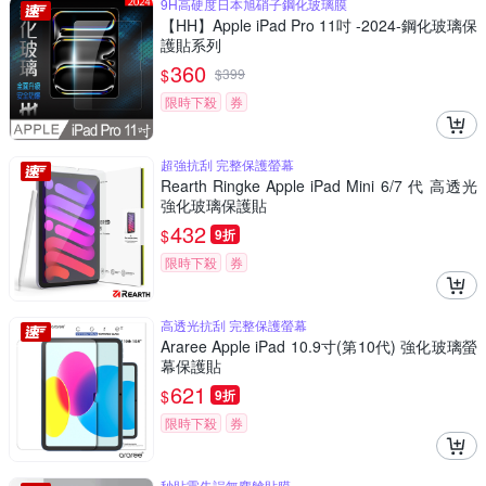
9H高硬度日本旭硝子鋼化玻璃膜
【HH】Apple iPad Pro 11吋 -2024-鋼化玻璃保
護貼系列
360
$
$
399
限時下殺
券
超強抗刮 完整保護螢幕
Rearth Ringke Apple iPad Mini 6/7 代 高透光
強化玻璃保護貼
432
$
9折
限時下殺
券
高透光抗刮 完整保護螢幕
Araree Apple iPad 10.9寸(第10代) 強化玻璃螢
幕保護貼
621
$
9折
限時下殺
券
秒貼零失誤無塵艙貼膜