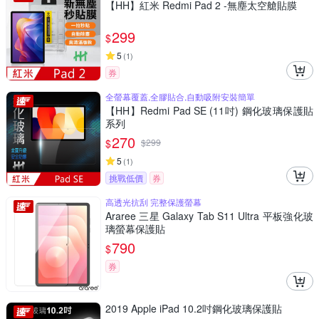
【HH】紅米 Redmi Pad 2 -無塵太空艙貼膜
299
$
5
(
1
)
券
全螢幕覆蓋,全膠貼合,自動吸附安裝簡單
【HH】Redmi Pad SE (11吋) 鋼化玻璃保護貼
系列
270
$
$
299
5
(
1
)
挑戰低價
券
高透光抗刮 完整保護螢幕
Araree 三星 Galaxy Tab S11 Ultra 平板強化玻
璃螢幕保護貼
790
$
券
2019 Apple iPad 10.2吋鋼化玻璃保護貼