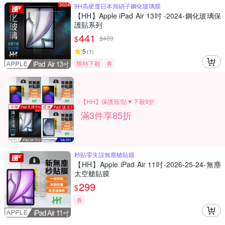
9H高硬度日本旭硝子鋼化玻璃膜
【HH】Apple iPad Air 13吋 -2024-鋼化玻璃保
護貼系列
441
$
$
489
5
(
1
)
限時下殺
券
【HH】保護殼/貼▼下殺9折
滿3件享85折
秒貼零失誤無塵艙貼膜
【HH】Apple iPad Air 11吋-2026-25-24-無塵
太空艙貼膜
299
$
券