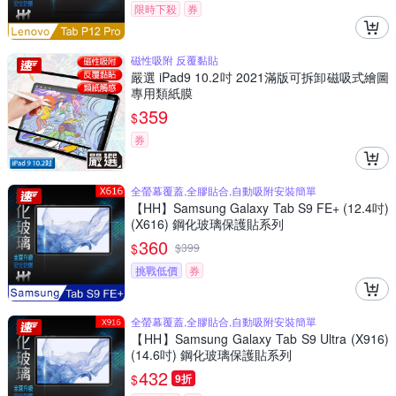
限時下殺
券
磁性吸附 反覆黏貼
嚴選 iPad9 10.2吋 2021滿版可拆卸磁吸式繪圖
專用類紙膜
359
$
券
全螢幕覆蓋,全膠貼合,自動吸附安裝簡單
【HH】Samsung Galaxy Tab S9 FE+ (12.4吋)
(X616) 鋼化玻璃保護貼系列
360
$
$
399
挑戰低價
券
全螢幕覆蓋,全膠貼合,自動吸附安裝簡單
【HH】Samsung Galaxy Tab S9 Ultra (X916)
(14.6吋) 鋼化玻璃保護貼系列
432
$
9折