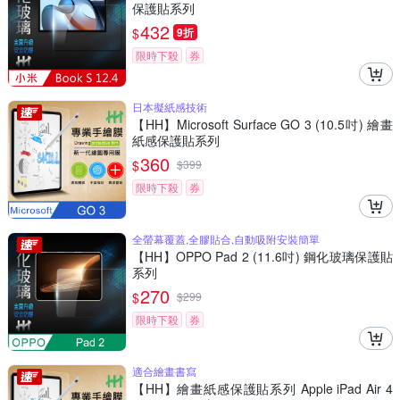
保護貼系列
432
$
9折
限時下殺
券
日本擬紙感技術
【HH】Microsoft Surface GO 3 (10.5吋) 繪畫
紙感保護貼系列
360
$
$
399
限時下殺
券
全螢幕覆蓋,全膠貼合,自動吸附安裝簡單
【HH】OPPO Pad 2 (11.6吋) 鋼化玻璃保護貼
系列
270
$
$
299
限時下殺
券
適合繪畫書寫
【HH】繪畫紙感保護貼系列 Apple iPad Air 4