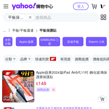
Yahoo購物中心
登入
平板保護
貼
平板/平板週邊
平板保護貼
全部
SAMSUNG 三
Apple 蘋果
其他平板
Xiaomi 小米
分類
星
分類
品牌
快速到貨
有現貨
挑戰低價
價格低到
Apple蘋果2024版iPad Air6代11吋 鋼化玻璃保
護膜保護貼
148
$
挑戰低價
券
光學級染色互補技術 有效吸收螢幕有害藍光