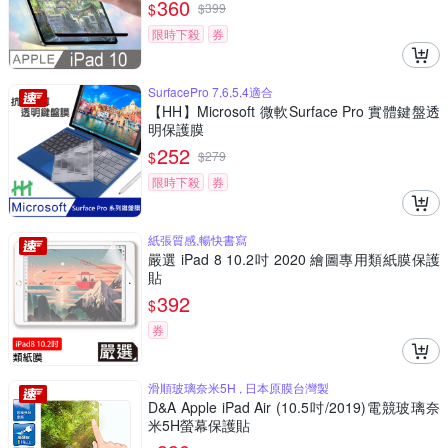
360
$
$
399
限時下殺
券
SurfacePro 7,6,5,4適合
【HH】Microsoft 微軟Surface Pro 實體鍵盤透
明保護膜
252
$
$
279
限時下殺
券
紙張質感,暢快書寫
嚴選 iPad 8 10.2吋 2020 繪圖專用類紙膜保護
貼
392
$
券
滑順玻璃奈米5H , 日本原膜台灣製
D&A Apple iPad Air (10.5吋/2019)電競玻璃奈
米5H螢幕保護貼