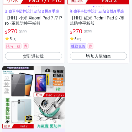
加強軍事防摔設計,超貼合機身手感
加強軍事防摔設計,超貼合機身手感
【HH】小米 Xiaomi Pad 7 /7 P
【HH】紅米 Redmi Pad 2 -軍
ro -軍規防摔平板殼
規防摔平板殼
270
270
$299
$299
$
$
5
5
(
1
)
(
2
)
限時下殺
券
挑戰低價
券
貨到通知我
加入購物車