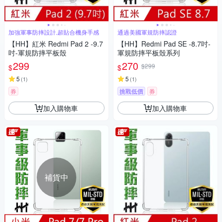
加強軍事防摔設計,超貼合機身手感
通過美國軍規防摔認證
【HH】紅米 Redmi Pad 2 -9.7
【HH】Redmi Pad SE -8.7吋-
吋-軍規防摔平板殼
軍規防摔平板殼系列
299
270
$299
$
$
5
5
(
1
)
(
1
)
券
挑戰低價
券
加入購物車
加入購物車
補貨中