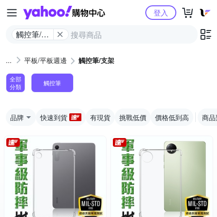
Yahoo購物中心
登入
觸控筆/支
架
平板/平板週邊
觸控筆/支架
全部
觸控筆
分類
品牌
快速到貨
有現貨
挑戰低價
價格低到高
商品