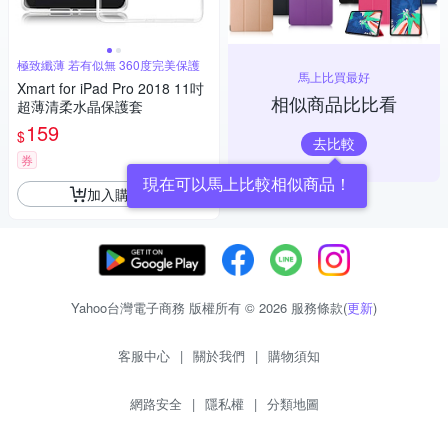
極致纖薄 若有似無 360度完美保護
馬上比買最好
Xmart for iPad Pro 2018 11吋
相似商品比比看
超薄清柔水晶保護套
159
$
去比較
券
現在可以馬上比較相似商品！
加入購物車
Yahoo台灣電子商務 版權所有 © 2026 服務條款(
更新
)
客服中心
|
關於我們
|
購物須知
網路安全
|
隱私權
|
分類地圖