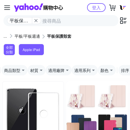
Yahoo購物中心
登入
平板保護
殼套
平板/平板週邊
平板保護殼套
全部
Apple iPad
分類
商品類型
材質
適用廠牌
適用系列
顏色
排序