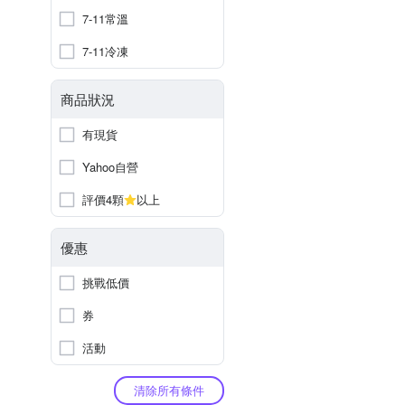
7-11常溫
7-11冷凍
商品狀況
有現貨
Yahoo自營
評價4顆
以上
優惠
挑戰低價
券
活動
清除所有條件