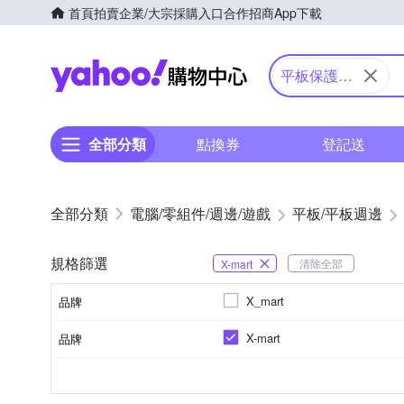
首頁
拍賣
企業/大宗採購入口
合作招商
App下載
Yahoo購物中心
平板保護殼
套
全部分類
點換券
登記送
電腦/零組件/週邊/遊戲
平板/平板週邊
規格篩選
清除全部
X-mart
X_mart
品牌
X-mart
品牌
品牌名稱
手機殼
橡膠(TPU)
iPhone其他系列
Apple
商品類型
材質
適用廠牌
適用系列
顏色
品牌名稱