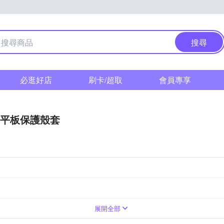
搜尋
必逛好店
刷卡/超取
會員專享
平板保護殼套
展開全部