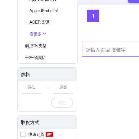
Apple iPad mini
1
ACER 宏碁
看更多
觸控筆/支架
平板保護貼
價格
-
確定
取貨方式
快速到貨