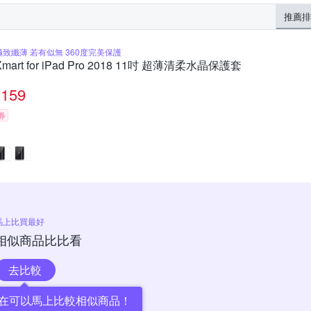
推薦排
極致纖薄 若有似無 360度完美保護
Xmart for iPad Pro 2018 11吋 超薄清柔水晶保護套
159
券
馬上比買最好
相似商品比比看
去比較
在可以馬上比較相似商品！