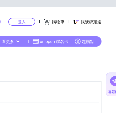
購物車
帳號綁定送
登入
看更多
uniopen 聯名卡
超贈點