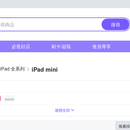
搜尋
必逛好店
刷卡/超取
會員專享
iPad mini
iPad 全系列
光源感應
加速度計
氣壓感應器
指紋辨識器
ch ID
展開全部
推薦排