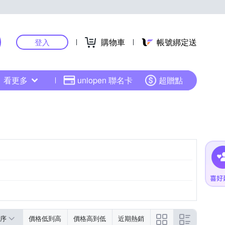
購物車
帳號綁定送
登入
看更多
uniopen 聯名卡
超贈點
Face ID
序
價格低到高
價格高到低
近期熱銷