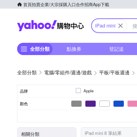
首頁
拍賣
企業/大宗採購入口
合作招商
App下載
Yahoo購物中心
iPad mini
全部分類
點換券
登記送
電腦/零組件/週邊/遊戲
平板/平板週邊
Apple
品牌
顏色
品牌名稱
無
無
7-8吋
無
三軸陀螺儀
GPS
WiFi
8GB
5G
Tou
感應器
特殊功能
網路技術
螢幕尺寸
RAM記憶體
NFC
iPad mini 8 筆結果
相關分類