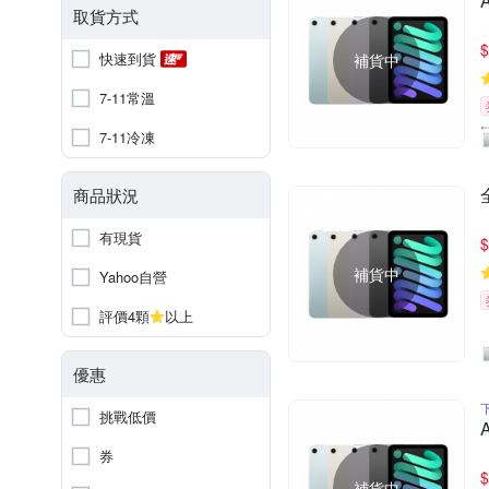
取貨方式
$
快速到貨
補貨中
7-11常溫
7-11冷凍
商品狀況
有現貨
$
補貨中
Yahoo自營
評價4顆
以上
優惠
挑戰低價
券
$
補貨中